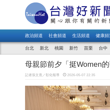
政治頻道
社會頻道
生活頻道
健康頻
台北
新北
桃園
新竹
苗栗
台中
母親節前夕「挺Women
記者張文熹／彰化報導
2026-05-07 22:35