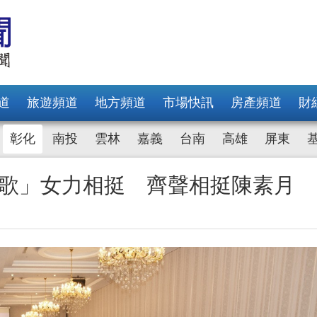
道
旅遊頻道
地方頻道
市場快訊
房產頻道
財
彰化
南投
雲林
嘉義
台南
高雄
屏東
的歌」女力相挺 齊聲相挺陳素月