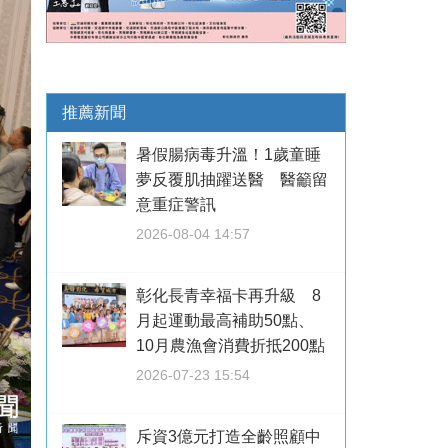
推薦新聞
暑假腸病毒升溫！1歲童睡
夢反覆肌抽躍送醫 醫籲留
意重症警訊
2026-08-04 14:57
彰化長青幸福卡再升級 8
月起運動最高補助50點、
10月農漁會消費折抵200點
2026-07-23 15:54
斥資3億元打造全齡照顧中