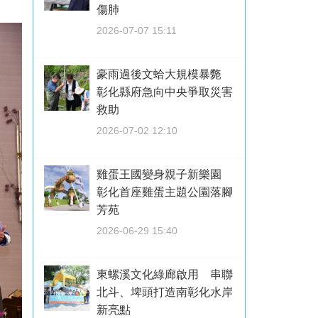
傷肺
2026-07-07 15:11
豪雨過後文蛤大規模暴斃
彰化縣府急向中央爭取災害
救助
2026-07-02 12:10
雞蛋王國變身親子新樂園
彰化首座雞蛋主題公園落腳
芳苑
2026-06-29 15:40
東螺溪文化綠廊啟用 串聯
北斗、埤頭打造南彰化水岸
新亮點