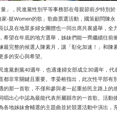
有力量」，民進黨性別平等事務部在母親節前夕特別於
回娘家-挺Women的歌」歌曲票選活動，國策顧問陳永
長以及在地眾多婦女團體也一同出席共襄盛舉，全
，希望在年底的地方選舉，姊妹們能一齊繼續往前
練最完整的候選人陳素月，讓「彰化加速！」和陳
更多的安心與希望。
進黨創黨40週年，也適逢婦女部成立30週年，代
直都非常關鍵且重要。李晏榕指出，此次性平部有
遇的那一首歌，不僅和參與者一起重拾民主路上的
同唱出心中認為最能代表所屬縣市的一首歌。活動
為各地姊妹會輔選的主題曲並於競選活動中演出，