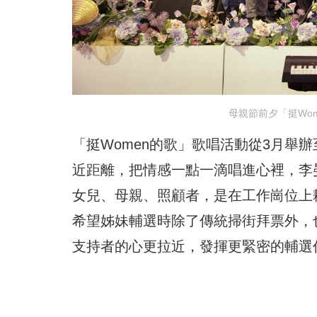
母親節前夕「挺Wo
「挺Women的歌」歌唱活動從3月舉
近距離，把情感一點一滴唱進心裡，李
女兒、母親、照顧者，是在工作崗位上
希望姊妹輔選時除了傳統掃街拜票外，
支持者的心更拉近，發揮更緊密的輔選