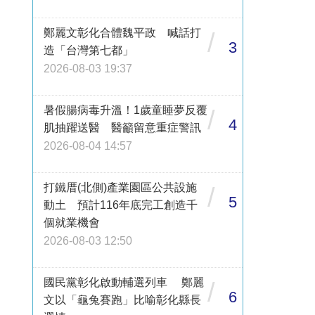
鄭麗文彰化合體魏平政 喊話打
/
3
造「台灣第七都」
2026-08-03 19:37
暑假腸病毒升溫！1歲童睡夢反覆
/
4
肌抽躍送醫 醫籲留意重症警訊
2026-08-04 14:57
打鐵厝(北側)產業園區公共設施
/
5
動土 預計116年底完工創造千
個就業機會
2026-08-03 12:50
國民黨彰化啟動輔選列車 鄭麗
/
6
文以「龜兔賽跑」比喻彰化縣長