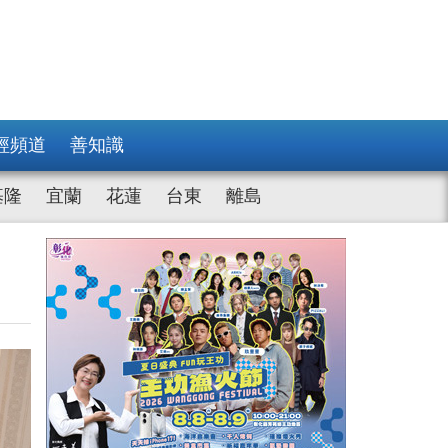
經頻道
善知識
基隆
宜蘭
花蓮
台東
離島