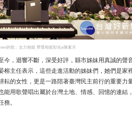
men的歌」女力相挺 齊聲相挺彰化e陳素月
辦至今，迴響不斷，深受好評，縣市姊妹用真誠的聲
晏榕主任表示，這些走進活動的姊妹們，她們是家
耕耘的女性，更是一路陪著臺灣民主前行的重要力
也能用歌聲唱出屬於台灣土地、情感、回憶的連結
任務。