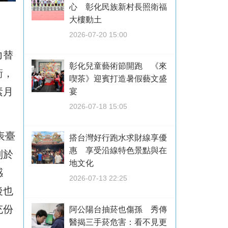
心 彰化民族新村長照衛福
大樓動土
2026-07-20 15:00
力替
彰化兒童藝術節開跑 《來
衝，
喫茶》迎賓打造暑假藝文盛
素月
宴
2026-07-18 15:05
表臺
搭台灣好行跑水求財線享優
惠 享受沿線特色景點與在
別於
地文化
感
2026-07-13 22:25
後也
充份
阿公陽台抽菸也傷孫 秀傳
醫揭三手菸危害：看不見更