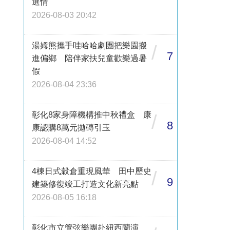
選情
2026-08-03 20:42
湯姆熊攜手哇哈哈劇團把樂園搬
/
7
進偏鄉 陪伴家扶兒童歡樂過暑
假
2026-08-04 23:36
彰化8家身障機構推中秋禮盒 康
/
8
康認購8萬元拋磚引玉
2026-08-04 14:52
4棟日式穀倉重現風華 田中歷史
/
9
建築修復竣工打造文化新亮點
2026-08-05 16:18
彰化市立管弦樂團赴紐西蘭演