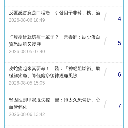
反覆感冒竟是口咽癌 引發因子非菸、檳、酒
/
4
2026-08-06 18:49
打瘦瘦針就穩瘦一輩子？ 營養師：缺少蛋白
/
5
質恐缺肌又復胖
2026-08-05 07:40
皮蛇痛起來真要命！ 醫：「神經阻斷術」助
/
6
緩解疼痛、降低皰疹後神經痛風險
2026-08-05 15:05
腎因性副甲狀腺失控 醫：拖太久恐骨折、心
/
7
血管鈣化
2026-08-06 13:42