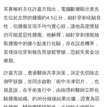
耳鼻喉科主任許嘉方指出，電腦斷層顯示黃先
生位於左脖的腫瘤約4.5公分，細針穿刺化驗良
性，但腫瘤呈現不均勻實心狀，讓他高度懷疑
仍可能是惡性腫瘤。他解釋，細針穿刺僅能抽
取腫瘤中的微小點進行化驗，存在誤差機率，
若僅採信穿刺報告而放鬆警惕，恐錯失黃金治
療期。
許嘉方說，透過醫病共享決策，決定先切除左
側甲狀腺，並同步啟動「術中冷凍切片」，也
就是說，在手術進行中，由病理科醫師立即化
驗腫瘤組織。約30分鐘後結果出爐，證實為惡