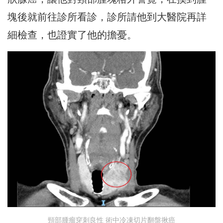
塊後就前往診所看診，診所請他到大醫院再詳
細檢查，也證實了他的擔憂。
頸部腫瘤穿刺良性 術中冷凍切片翻盤揪癌