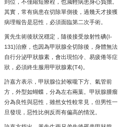
到位，不僅縮短療程，也減輕病患身心負擔。
其實，常有病患在切除單側後，過幾天才接獲
病理報告是惡性，必須面臨第二次手術。
黃先生術後狀況穩定，隨後接受放射性碘(I-
131)治療，也因為甲狀腺全切除後，身體無法
自行分泌甲狀腺素，會出現怕冷、易疲倦等症
狀，必須終生服用甲狀腺素(T4)。
許嘉方表示，甲狀腺位於喉嚨下方、氣管前
方，外型如蝴蝶，分為左右兩葉。甲狀腺腫瘤
分為良性與惡性，雖然女性較常見，但男性一
旦發現，惡性比例反而有偏高的情況。
許嘉方指出，黃先生兩兄弟先後罹患甲狀腺