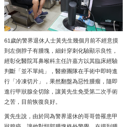
61歲的警界退休人士黃先生幾個月前不經意摸
到左側脖子有腫塊，細針穿刺化驗顯示良性，
經彰化醫院
耳鼻喉科主任
許嘉方以其臨床經驗
判斷「並不單純」，醫療團隊在手術中即時進
行「冷凍切片」，果然翻盤為惡性腫瘤，隨即
進行甲狀腺全切除，讓黃先生免受第二次手術
之苦，目前恢復良好。
黃先生說，由於同為警界退休的哥哥曾罹患甲
狀腺癌，讓他對頸部腫塊格外警覺，在摸到腫