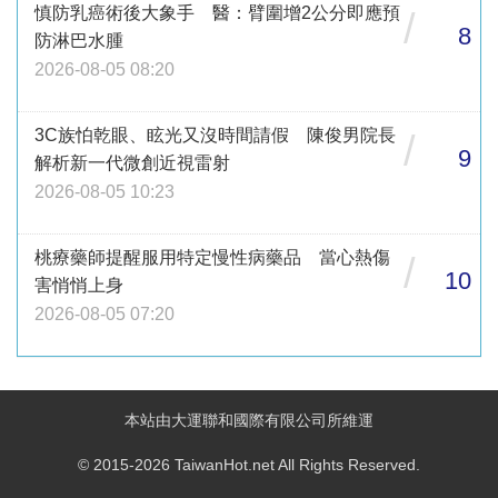
慎防乳癌術後大象手 醫：臂圍增2公分即應預
/
8
防淋巴水腫
2026-08-05 08:20
3C族怕乾眼、眩光又沒時間請假 陳俊男院長
/
9
解析新一代微創近視雷射
2026-08-05 10:23
桃療藥師提醒服用特定慢性病藥品 當心熱傷
/
10
害悄悄上身
2026-08-05 07:20
本站由大運聯和國際有限公司所維運
© 2015-2026 TaiwanHot.net All Rights Reserved.