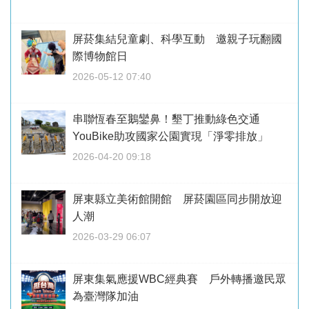
屏菸集結兒童劇、科學互動 邀親子玩翻國
際博物館日
2026-05-12 07:40
串聯恆春至鵝鑾鼻！墾丁推動綠色交通
YouBike助攻國家公園實現「淨零排放」
2026-04-20 09:18
屏東縣立美術館開館 屏菸園區同步開放迎
人潮
2026-03-29 06:07
屏東集氣應援WBC經典賽 戶外轉播邀民眾
為臺灣隊加油