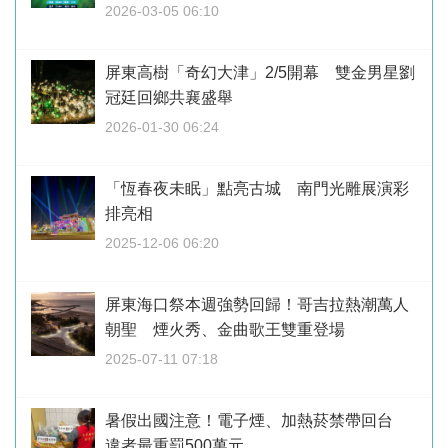
2026-03-05 06:10
屏東高樹「奇幻大津」2/5開幕 雙金男星劉
冠廷回鄉共襄盛舉
2026-01-30 06:24
「恆春夜未眠」點亮古城 南門光雕展演彩
排亮相
2025-12-06 06:20
屏東海口祭本週強勢回歸！哥吉拉熱潮萬人
朝聖 煙火秀、金曲歌王雙重登場
2025-07-11 07:18
暑假出國注意！電子煙、加熱菸禁帶回台
違者最重罰500萬元