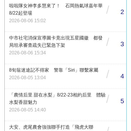
啦啦隊女神李多慧來了！ 石岡熱氣球嘉年華
/
2
8/22起登場
2026-08-06 15:02
中市社宅消保宣導圖卡竟出現五星國徽 都發
/
3
局坦承審查疏失已緊急下架
2026-08-06 15:34
8旬翁迷途記不得家 警靠「Siri」聯繫家屬
/
4
2026-08-05 13:04
「農情后里 甜在水梨」8/22-23相約后里 體驗
/
5
水梨香甜魅力
2026-08-05 14:40
大安、虎尾農會強強聯手打造「飛虎大聯