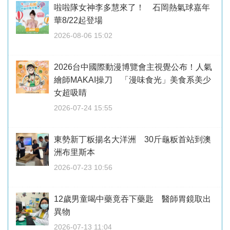
啦啦隊女神李多慧來了！ 石岡熱氣球嘉年
華8/22起登場
2026-08-06 15:02
2026台中國際動漫博覽會主視覺公布！人氣
繪師MAKAI操刀 「漫味食光」美食系美少
女超吸睛
2026-07-24 15:55
東勢新丁粄揚名大洋洲 30斤龜粄首站到澳
洲布里斯本
2026-07-23 10:56
12歲男童喝中藥竟吞下藥匙 醫師胃鏡取出
異物
2026-07-13 11:04