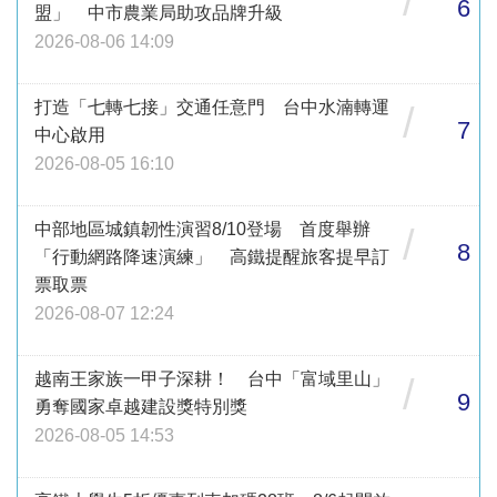
/
6
盟」 中市農業局助攻品牌升級
2026-08-06 14:09
打造「七轉七接」交通任意門 台中水湳轉運
/
7
中心啟用
2026-08-05 16:10
中部地區城鎮韌性演習8/10登場 首度舉辦
/
8
「行動網路降速演練」 高鐵提醒旅客提早訂
票取票
2026-08-07 12:24
越南王家族一甲子深耕！ 台中「富域里山」
/
9
勇奪國家卓越建設獎特別獎
2026-08-05 14:53