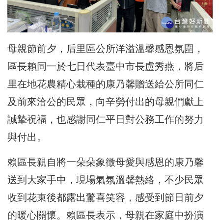
母親節前夕，后里區公所洋溢溫馨感恩氛圍，
區長賴同一於七日代表臺中市長盧秀燕，將后
里在地花農精心栽種的康乃馨贈送給公所同仁
及前來洽公的民眾，向辛勞付出的母親們獻上
誠摯祝福，也感謝同仁平日對公務工作的努力
與付出。
賴區長親自將一朵朵象徵母愛與感恩的康乃馨
送到大家手中，現場氣氛溫馨熱絡，不少民眾
收到花束後都露出驚喜笑容，感受到節日前夕
的暖心關懷。賴區長表示，母親在家庭中扮演