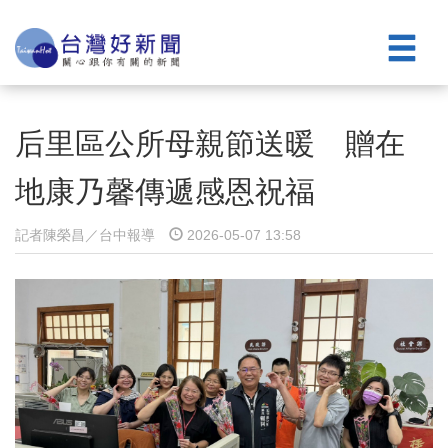
后里區公所母親節送暖 贈在
地康乃馨傳遞感恩祝福
記者陳榮昌／台中報導
2026-05-07 13:58