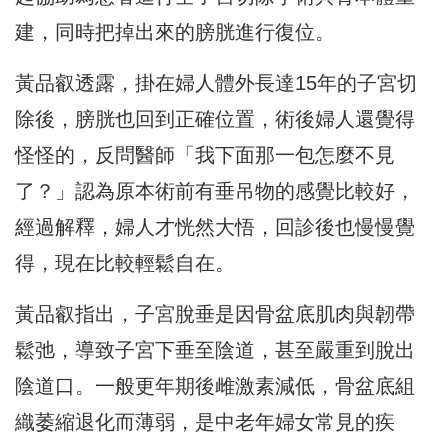
建，同時把掉出來的膀胱進行復位。
黃品叡透露，掛在婦人體外長達15年的子宮切
除後，膀胱也回到正確位置，術後婦人還覺得
怪怪的，反問醫師「我下面那一包怎麼不見
了？」認為原本術前有垂吊物的感覺比較好，
經過解釋，婦人才恍然大悟，回診後也慢慢覺
得，現在比較輕鬆自在。
黃品叡指出，子宮脫垂是因骨盆底肌肉與韌帶
鬆弛，導致子宮下垂至陰道，甚至嚴重到脫出
陰道口。一般更年期後雌激素減低，骨盆底組
織萎縮退化而薄弱，是中老年婦女常見的疾