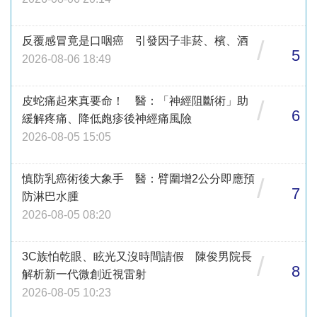
反覆感冒竟是口咽癌 引發因子非菸、檳、酒
/
5
2026-08-06 18:49
皮蛇痛起來真要命！ 醫：「神經阻斷術」助
/
6
緩解疼痛、降低皰疹後神經痛風險
2026-08-05 15:05
慎防乳癌術後大象手 醫：臂圍增2公分即應預
/
7
防淋巴水腫
2026-08-05 08:20
3C族怕乾眼、眩光又沒時間請假 陳俊男院長
/
8
解析新一代微創近視雷射
2026-08-05 10:23