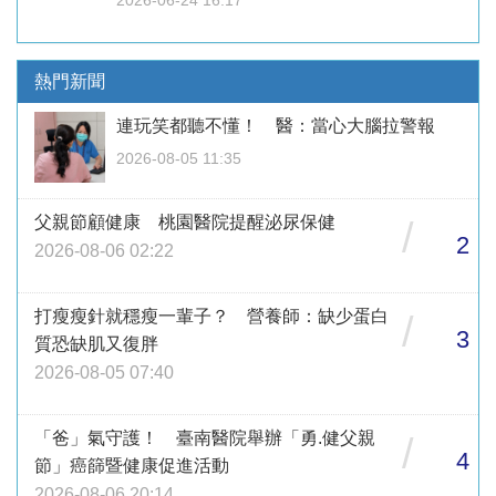
熱門新聞
連玩笑都聽不懂！ 醫：當心大腦拉警報
2026-08-05 11:35
父親節顧健康 桃園醫院提醒泌尿保健
/
2
2026-08-06 02:22
打瘦瘦針就穩瘦一輩子？ 營養師：缺少蛋白
/
3
質恐缺肌又復胖
2026-08-05 07:40
「爸」氣守護！ 臺南醫院舉辦「勇.健父親
/
4
節」癌篩暨健康促進活動
2026-08-06 20:14