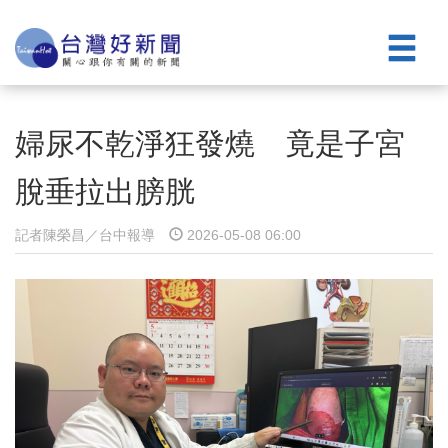
婦尿不乾淨狂發燒 竟是子宮
脫垂拉出膀胱
記者陳榮昌／台中報導
2026-05-08 06:00