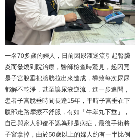
一名70多歲的婦人，日前因尿液逆流引起腎臟
炎而發燒到院治療，醫師檢查時驚見，起因竟
是子宮脫垂把膀胱拉出來造成，導致每次尿尿
都解不乾淨，甚至讓尿液逆流，進一步追問，
患者子宮脫垂時間長達15年，平時子宮垂在下
腹部走路摩擦不舒服，有如「牛睪丸下垂」，
自己與家人卻都不認為那是病症，最後手術將
子宮拿掉，由於50歲以上的婦人約有一半比例