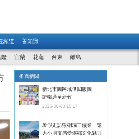
經頻道
善知識
基隆
宜蘭
花蓮
台東
離島
方
推薦新聞
新北市圖跨域借閱版圖 一
證暢通至新竹
2026-08-03 15:17
暑假走訪猴硐瑞三鑛業 邀
大小朋友感受煤鄉文化魅力