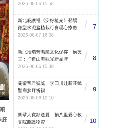
2026-08-06 15:58
新北庇護禮《安好植光》登場
/
7
微型水泥盆植栽可食暖心療癒
2026-08-07 16:08
新北推瑞芳礦業文化保存 侯友
/
8
宜：打造山海觀光新品牌
2026-08-06 15:39
關聖帝君聖誕 李四川赴新莊武
/
9
聖廟參拜祈福
2026-08-06 12:10
轎
凱擘大寬頻送愛 捐八里愛心教
/
媽庇
10
養院照護物資