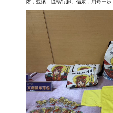
佑，並讓「隨轎行腳」信眾，用每一步