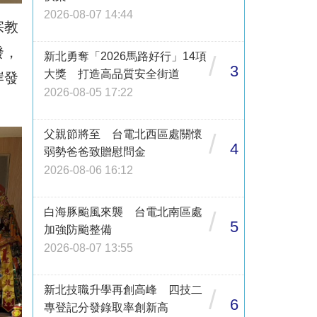
2026-08-07 14:44
宗教
發，
新北勇奪「2026馬路好行」14項
/
3
大獎 打造高品質安全街道
岸發
2026-08-05 17:22
父親節將至 台電北西區處關懷
/
4
弱勢爸爸致贈慰問金
2026-08-06 16:12
白海豚颱風來襲 台電北南區處
/
5
加強防颱整備
2026-08-07 13:55
新北技職升學再創高峰 四技二
/
6
專登記分發錄取率創新高