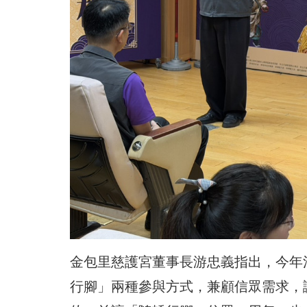
金包里慈護宮董事長游忠義指出，今年
行腳」兩種參與方式，兼顧信眾需求，