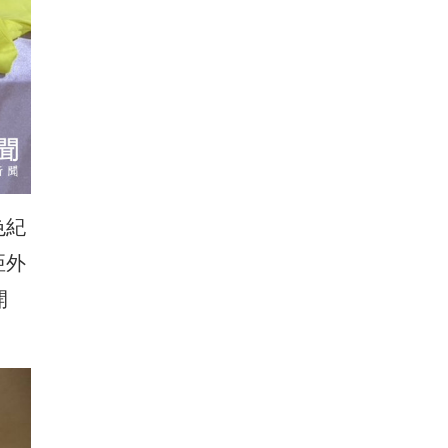
色紀
亞外
開