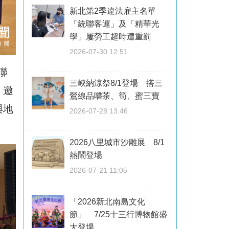
新北第2季違法雇主名單
「統聯客運」及「精華光
學」屢勞工超時遭重罰
2026-07-30 12:51
聯
三峽納涼祭8/1登場 搭三
，
邀
鶯線品嚐茶、筍、蜜三寶
與地
2026-07-28 13:46
2026八里城市沙雕展 8/1
熱鬧登場
2026-07-21 11:05
「2026新北南島文化
節」 7/25十三行博物館盛
大登場