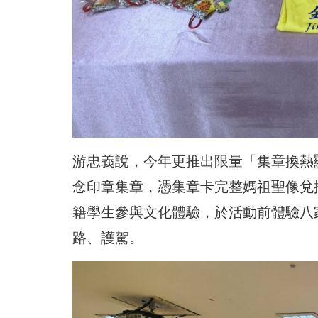
游忠義說，今年更推出限量「集章換熱
念印章集章，憑集章卡完整媽祖聖像兌
籍學生參與文化體驗，於活動前體驗八
路、護駕。