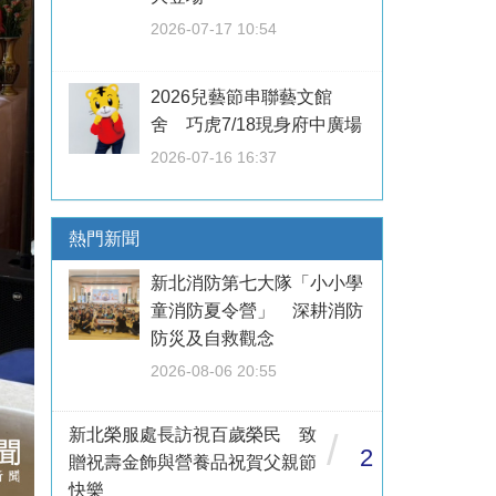
2026-07-17 10:54
2026兒藝節串聯藝文館
舍 巧虎7/18現身府中廣場
2026-07-16 16:37
熱門新聞
新北消防第七大隊「小小學
童消防夏令營」 深耕消防
防災及自救觀念
2026-08-06 20:55
新北榮服處長訪視百歲榮民 致
/
2
贈祝壽金飾與營養品祝賀父親節
快樂