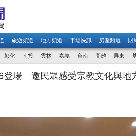
道
旅遊頻道
地方頻道
市場快訊
房產頻道
財
彰化
南投
雲林
嘉義
台南
高雄
屏東
16登場 邀民眾感受宗教文化與地