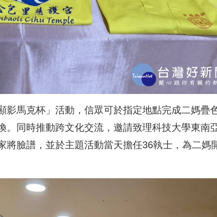
顯影馬克杯」活動，信眾可於指定地點完成二媽疊
換。同時推動跨文化交流，邀請致理科技大學東南
家將臉譜，並於主題活動當天擔任36執士，為二媽