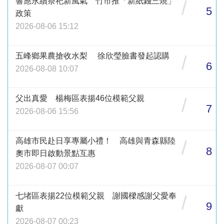
響應永續祭祀新風氣 竹市推「新紙錢三燒」
/
5
政策
2026-08-06 15:12
五峰鄉果農搶收水梨 徐欣瑩臉書發起認購
/
6
2026-08-08 10:07
父出真愛 楊梅區表揚46位模範父親
/
7
2026-08-06 15:56
高雄市民赴日享專屬小禮！ 高雄與青森縣陸
/
8
奧市即日啟動景點互惠
2026-08-07 00:07
七堵區表揚22位模範父親 謝國樑感謝父愛奉
/
9
獻
2026-08-07 00:23