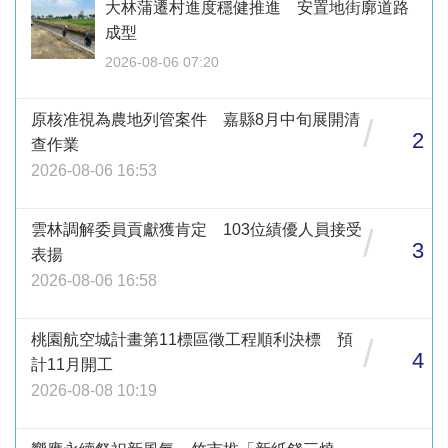
大林蒲遷村進度穩健推進 安置地街廓道路
成型
2026-08-06 07:20
原核准視為農地列管案件 嘉縣8月中旬展開清
/
2
查作業
2026-08-06 16:53
雲林調解委員貢獻獲肯定 103位績優人員接受
/
3
表揚
2026-08-06 16:58
桃園航空城計畫第11標區徵工程順利決標 預
/
4
計11月開工
2026-08-08 10:19