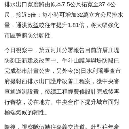
排水出口寬度將由原本7.5公尺拓寬至37.4公
尺，接近5倍；每小時可增加32萬立方公尺排水
量，通洪效益較往年提升1.81倍，將大幅強化
市區整體防洪韌性。
今日視察中，第五河川分署報告目前許厝庄堤
防刻正新建及改善中、牛斗山護岸與堤防段已
完成都市計畫公告，另外今(6)日水利署審查市
府提報西排水出口護岸改善工程案，獲中央審
查通過測設費，後續工程經費俟設計完成後再
行審核，盼在地方、中央合作下提升城市面對
極端氣候的韌性。
隨後，視察隊伍轉往嘉義交流道。針對往年豪