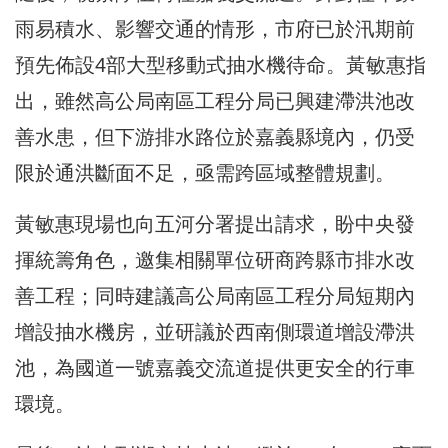
雨易積水、影響交通的情形，市府已於汛期前
預先佈設4部大型移動式抽水機待命。黃敏惠指
出，雖然高公局南區工程分局已興建滯洪池改
善水患，但下游排水路位於嘉義縣境內，仍受
限於通洪斷面不足，亟需跨區域整體規劃。
黃敏惠現場也向五河分署提出請求，盼中央發
揮統籌角色，邀集相關單位研商跨縣市排水改
善工程；同時建議高公局南區工程分局短期內
增設抽水機房，並研議於西南側環道增設滯洪
池，為國道一號嘉義交流道提供更安全的行車
環境。