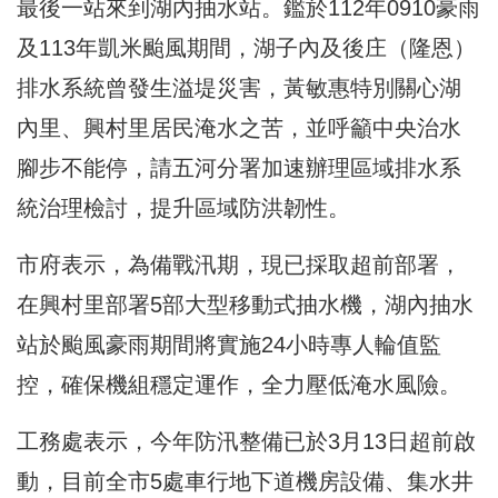
最後一站來到湖內抽水站。鑑於112年0910豪雨
及113年凱米颱風期間，湖子內及後庄（隆恩）
排水系統曾發生溢堤災害，黃敏惠特別關心湖
內里、興村里居民淹水之苦，並呼籲中央治水
腳步不能停，請五河分署加速辦理區域排水系
統治理檢討，提升區域防洪韌性。
市府表示，為備戰汛期，現已採取超前部署，
在興村里部署5部大型移動式抽水機，湖內抽水
站於颱風豪雨期間將實施24小時專人輪值監
控，確保機組穩定運作，全力壓低淹水風險。
工務處表示，今年防汛整備已於3月13日超前啟
動，目前全市5處車行地下道機房設備、集水井