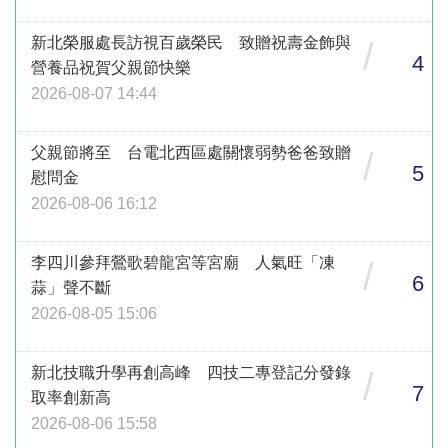
新北榮服處長訪視百歲榮民 致贈祝壽金飾與
/
4
營養品祝賀父親節快樂
2026-08-07 14:44
父親節將至 台電北西區處關懷弱勢爸爸致贈
/
5
慰問金
2026-08-06 16:12
李四川參拜鶯歌碧龍宮等宮廟 人氣旺「凍
/
6
蒜」聲不斷
2026-08-05 15:06
新北技職升學再創高峰 四技二專登記分發錄
/
7
取率創新高
2026-08-06 15:58