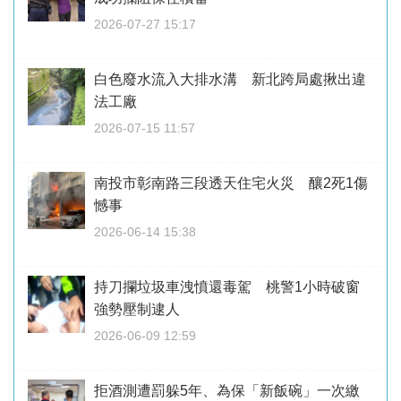
2026-07-27 15:17
白色廢水流入大排水溝 新北跨局處揪出違
法工廠
2026-07-15 11:57
南投市彰南路三段透天住宅火災 釀2死1傷
憾事
2026-06-14 15:38
持刀攔垃圾車洩憤還毒駕 桃警1小時破窗
強勢壓制逮人
2026-06-09 12:59
拒酒測遭罰躲5年、為保「新飯碗」一次繳