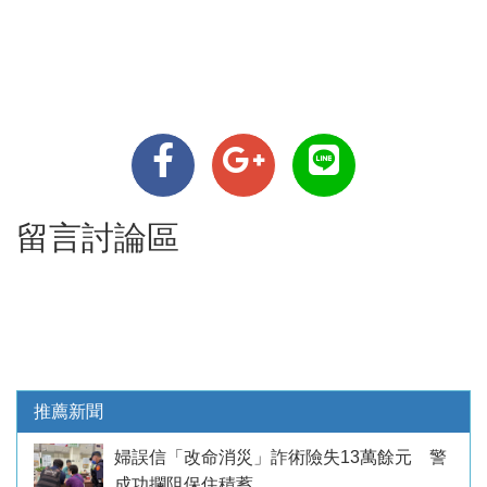
留言討論區
推薦新聞
婦誤信「改命消災」詐術險失13萬餘元 警
成功攔阻保住積蓄