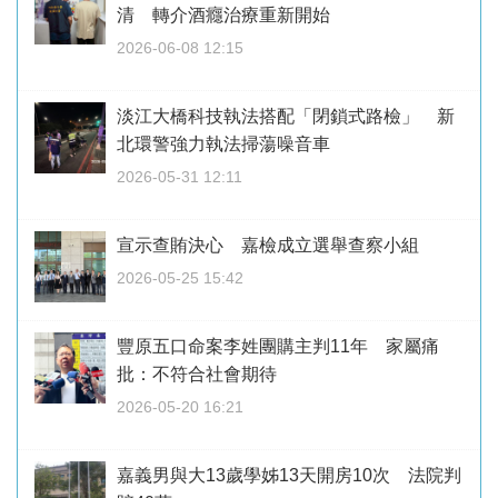
清 轉介酒癮治療重新開始
2026-06-08 12:15
淡江大橋科技執法搭配「閉鎖式路檢」 新
北環警強力執法掃蕩噪音車
2026-05-31 12:11
宣示查賄決心 嘉檢成立選舉查察小組
2026-05-25 15:42
豐原五口命案李姓團購主判11年 家屬痛
批：不符合社會期待
2026-05-20 16:21
嘉義男與大13歲學姊13天開房10次 法院判