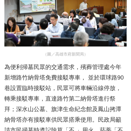
（圖／高雄市府新聞局）
為便利掃墓民眾的交通需求，殯葬管理處今年
新增路竹納骨塔免費接駁專車， 並於環球路90
巷設置臨時接駁站，民眾可將車輛沿線停放，
轉乘接駁專車，直達路竹第二納骨塔進行祭
拜；深水山公墓、旗津生命紀念館及鳳山拷潭
納骨塔亦有接駁車供民眾搭乘使用。民政局籲
請市民掃墓時遵記除草「不 」用火、菸蒂「不