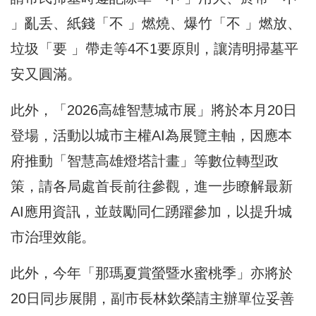
」亂丢、紙錢「不 」燃燒、爆竹「不 」燃放、
垃圾「要 」帶走等4不1要原則，讓清明掃墓平
安又圓滿。
此外，「2026高雄智慧城市展」將於本月20日
登場，活動以城市主權AI為展覽主軸，因應本
府推動「智慧高雄燈塔計畫」等數位轉型政
策，請各局處首長前往參觀，進一步瞭解最新
AI應用資訊，並鼓勵同仁踴躍參加，以提升城
市治理效能。
此外，今年「那瑪夏賞螢暨水蜜桃季」亦將於
20日同步展開，副市長林欽榮請主辦單位妥善