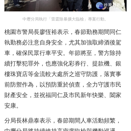
中壢分局執行「雷霆除暴擴大臨檢」專案行動。
桃園市警局長廖恆裕表示，春節勤務期間同仁
執勤務必注意自身安全，尤其加強取締酒後駕
車，確保民眾行車平安。年節將至，警方除持
續打擊犯罪外，也應強化彩券行、提款機、銀
樓珠寶店等金流較大處所之巡守防護，落實事
前防禦作為，以預防重於偵查，全力守護市民
財產安全，並祝福同仁及市民新年快樂、闔家
安康。
分局長林鼎泰表示，春節期間人車活動頻繁，
中壢分局將持續維持高密度臨檢與機動巡邏，