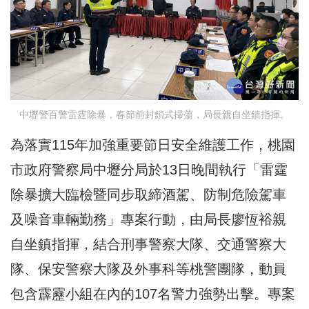
中壢警百警雷霆除暴，春節前封鎖式掃蕩，局長親自坐鎮指揮。
為落實115年加強重要節日安全維護工作，桃園
市政府警察局中壢分局於13日晚間執行「雷霆
除暴擴大臨檢暨同步取締酒駕、防制危險駕車
及噪音車輛勤務」專案行動，由局長廖恆裕親
自坐鎮指揮，結合刑事警察大隊、交通警察大
隊、保安警察大隊及外事科等桃警團隊，動員
包含霹靂小組在內的107名警力強勢出擊。專案