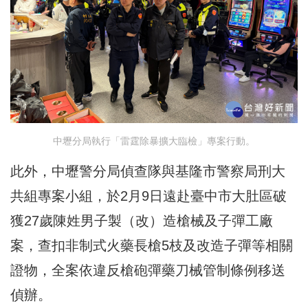
中壢分局執行「雷霆除暴擴大臨檢」專案行動。
此外，中壢警分局偵查隊與基隆市警察局刑大
共組專案小組，於2月9日遠赴臺中市大肚區破
獲27歲陳姓男子製（改）造槍械及子彈工廠
案，查扣非制式火藥長槍5枝及改造子彈等相關
證物，全案依違反槍砲彈藥刀械管制條例移送
偵辦。