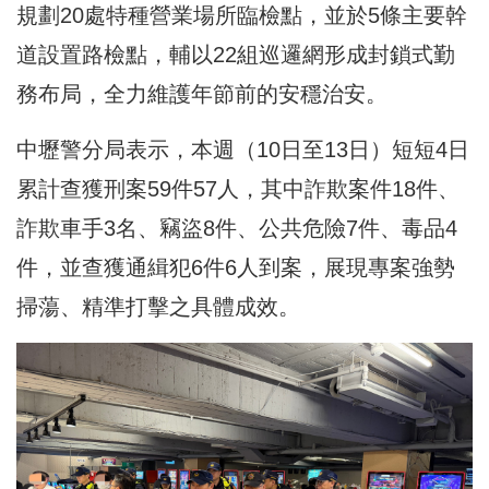
規劃20處特種營業場所臨檢點，並於5條主要幹
道設置路檢點，輔以22組巡邏網形成封鎖式勤
務布局，全力維護年節前的安穩治安。
中壢警分局表示，本週（10日至13日）短短4日
累計查獲刑案59件57人，其中詐欺案件18件、
詐欺車手3名、竊盜8件、公共危險7件、毒品4
件，並查獲通緝犯6件6人到案，展現專案強勢
掃蕩、精準打擊之具體成效。