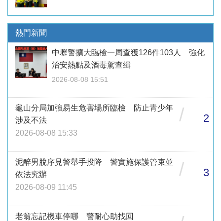
熱門新聞
中壢警擴大臨檢一周查獲126件103人 強化
治安熱點及酒毒駕查緝
2026-08-08 15:51
龜山分局加強易生危害場所臨檢 防止青少年
/
2
涉及不法
2026-08-08 15:33
泥醉男脫序見警舉手投降 警實施保護管束並
/
3
依法究辦
2026-08-09 11:45
老翁忘記機車停哪 警耐心助找回