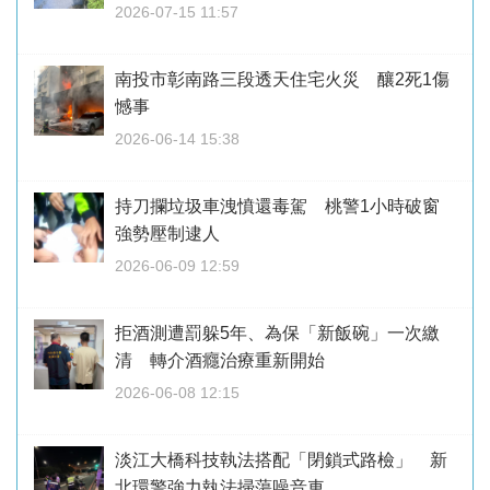
2026-07-15 11:57
南投市彰南路三段透天住宅火災 釀2死1傷
憾事
2026-06-14 15:38
持刀攔垃圾車洩憤還毒駕 桃警1小時破窗
強勢壓制逮人
2026-06-09 12:59
拒酒測遭罰躲5年、為保「新飯碗」一次繳
清 轉介酒癮治療重新開始
2026-06-08 12:15
淡江大橋科技執法搭配「閉鎖式路檢」 新
北環警強力執法掃蕩噪音車