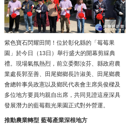
紫色寶石閃耀田間！位於彰化縣的「莓莓果
園」於今日（13日）舉行盛大的開幕剪綵典
禮。現場氣氛熱烈，前立委鄭汝芬、縣政府農
業處長
郭至善
、田尾鄉鄉長許淑美、田尾鄉農
會總幹事吳政憲以及鄉民代表會主席吳俊樑及
多位地方要員均親自出席，共同見證這座深具
發展潛力的藍莓觀光果園正式對外營運。
推動農業轉型
藍莓產業深根地方