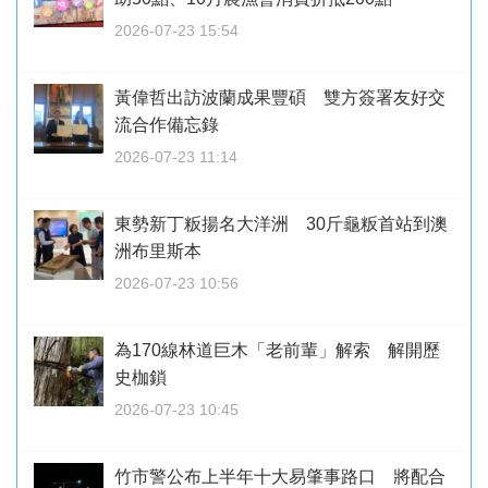
2026-07-23 15:54
黃偉哲出訪波蘭成果豐碩 雙方簽署友好交
流合作備忘錄
2026-07-23 11:14
東勢新丁粄揚名大洋洲 30斤龜粄首站到澳
洲布里斯本
2026-07-23 10:56
為170線林道巨木「老前輩」解索 解開歷
史枷鎖
2026-07-23 10:45
竹市警公布上半年十大易肇事路口 將配合