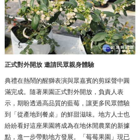
正式對外開放
邀請民眾親身體驗
典禮在熱鬧的醒獅表演與眾嘉賓的剪綵聲中圓
滿完成。隨著果園正式對外開放，負責人表
示，期盼透過高品質的藍莓，讓更多民眾體驗
到「從產地到餐桌」的鮮甜滋味。地方人士也
紛紛看好這座果園將成為在地休閒農業的新據
點，進一步帶動地方發展。「莓莓果園」現已