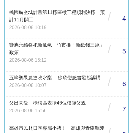
桃園航空城計畫第11標區徵工程順利決標 預
/
4
計11月開工
2026-08-08 10:19
響應永續祭祀新風氣 竹市推「新紙錢三燒」
/
5
政策
2026-08-06 15:12
五峰鄉果農搶收水梨 徐欣瑩臉書發起認購
/
6
2026-08-08 10:07
父出真愛 楊梅區表揚46位模範父親
/
7
2026-08-06 15:56
高雄市民赴日享專屬小禮！ 高雄與青森縣陸
/