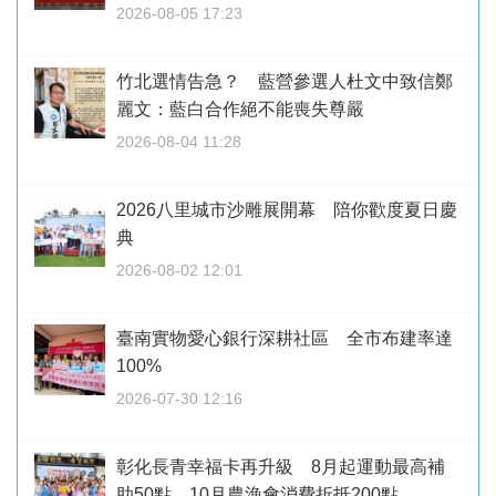
2026-08-05 17:23
竹北選情告急？ 藍營參選人杜文中致信鄭
麗文：藍白合作絕不能喪失尊嚴
2026-08-04 11:28
2026八里城市沙雕展開幕 陪你歡度夏日慶
典
2026-08-02 12:01
臺南實物愛心銀行深耕社區 全市布建率達
100%
2026-07-30 12:16
彰化長青幸福卡再升級 8月起運動最高補
助50點、10月農漁會消費折抵200點