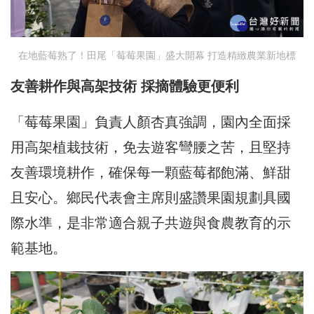
在地藍莓熟了！田尾「莓莓果園」盛大開幕 打造精緻農業新地標
友善耕作與高架技術
採摘體驗更便利
「莓莓果園」負責人顏杏真強調，園內全面採
用高架植栽技術，免去遊客彎腰之苦，且堅持
友善環境耕作，確保每一顆藍莓都飽滿、鮮甜
且安心。鄉民代表會主席則盛讚果園規劃具國
際水準，是非常適合親子共遊與食農教育的示
範基地。