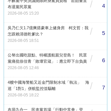
不解黨中央決議開除終身黨員資格 莊貽量宣
/
4
布退黨民眾黨
2026-08-05 15:20
吳乃仁欠1.7億爽搭豪車上健身房 柯文哲：我
/
5
怎跟賴清德乾爹比？
2026-08-05 18:51
公帑出國吃甜點、特權護航親兒登島！ 民眾
/
6
黨痛批徐佳青「敗壞官箴」：應立即下台負責
2026-08-05 12:46
4艘中國海警船又近金門限制水域「執法」 海
/
7
巡「1對1」併航監控並驅離
2026-08-05 18:22
布局九合一 民進黨首場「行動中常會」登