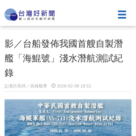
影／台船發佈我國首艘自製潛
艦「海鯤號」淺水潛航測試紀
錄
記者許高祥／高雄報導
2026-02-08 18:51