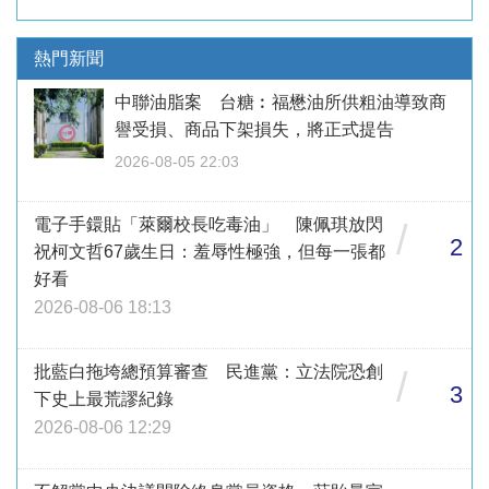
熱門新聞
中聯油脂案 台糖︰福懋油所供粗油導致商
譽受損、商品下架損失，將正式提告
2026-08-05 22:03
電子手鐶貼「萊爾校長吃毒油」 陳佩琪放閃
/
2
祝柯文哲67歲生日：羞辱性極強，但每一張都
好看
2026-08-06 18:13
批藍白拖垮總預算審查 民進黨：立法院恐創
/
3
下史上最荒謬紀錄
2026-08-06 12:29