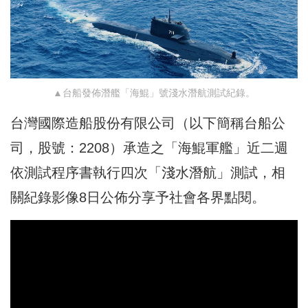
▲台船發佈潛艦「海鯤」號淺水潛航測試紀錄。
台灣國際造船股份有限公司（以下簡稱台船公
司，股號：2208）承造之「海鯤軍艦」近二週
依測試程序書執行四次「淺水潛航」測試，相
關紀錄影像8日公佈分享予社會各界點閱。