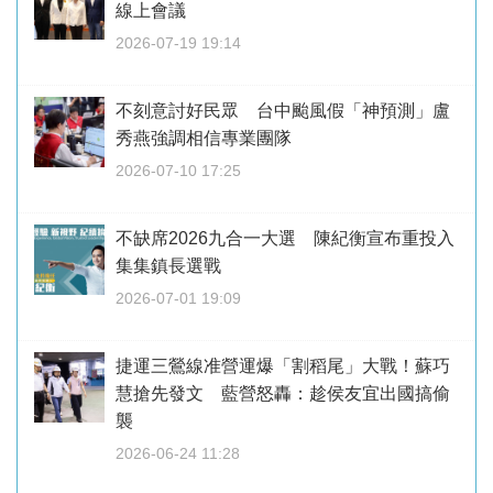
線上會議
2026-07-19 19:14
不刻意討好民眾 台中颱風假「神預測」盧
秀燕強調相信專業團隊
2026-07-10 17:25
不缺席2026九合一大選 陳紀衡宣布重投入
集集鎮長選戰
2026-07-01 19:09
捷運三鶯線准營運爆「割稻尾」大戰！蘇巧
慧搶先發文 藍營怒轟：趁侯友宜出國搞偷
襲
2026-06-24 11:28