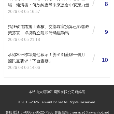
/
8
場 賴清德：何欣純團隊未來是台中安定力量
2026-08-05 16:57
指狂砍道路施工查核、交部媒宣預算已影響政
/
9
策落實 卓揆盼立院即時懸崖勒馬
2026-08-05 21:18
承認20%標準是他裁示！姜至剛蓋牌一個月
/
10
國民黨要求「下台查辦」
2026-08-06 14:06
本站由大運聯和國際有限公司所維運
© 2015-2026 TaiwanHot.net All Rights Reserved.
客服電話：+886-2-8522-7968 客服信箱：service@taiwanhot.net