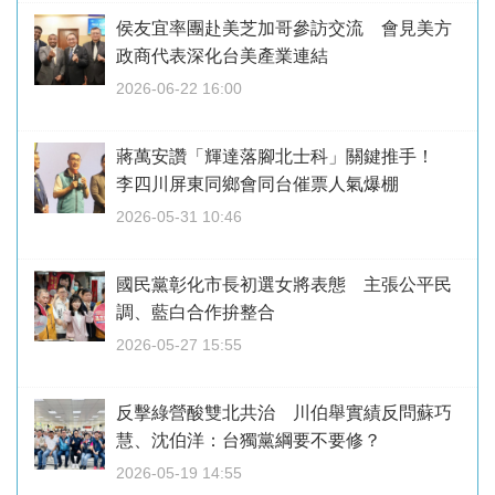
侯友宜率團赴美芝加哥參訪交流 會見美方
政商代表深化台美產業連結
2026-06-22 16:00
蔣萬安讚「輝達落腳北士科」關鍵推手！
李四川屏東同鄉會同台催票人氣爆棚
2026-05-31 10:46
國民黨彰化市長初選女將表態 主張公平民
調、藍白合作拚整合
2026-05-27 15:55
反擊綠營酸雙北共治 川伯舉實績反問蘇巧
慧、沈伯洋：台獨黨綱要不要修？
2026-05-19 14:55