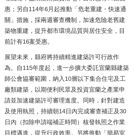
惠；另自114年6月起推動「危老重建・快速通
關」措施，採兩週審查機制，加速危險老舊建
築物重建，提升都市環境品質與居住安全，目
前計有16案受惠。
展望未來，縣府將持續精進建築許可行政作
為。自115年度起，進一步擴大委託宜蘭縣建築
師公會協審範圍，納入10層以下集合住宅及工
廠類建築，以期便利民眾及投資宜蘭之產業申
請並加速建築許可審理進度。同時，針對建造
及使用執照，持續朝14日內完成審查補正及30
日內（扣除申請端補正時間）核發執照之作業
目標邁進，提升行政效率。另將推動「簡易室