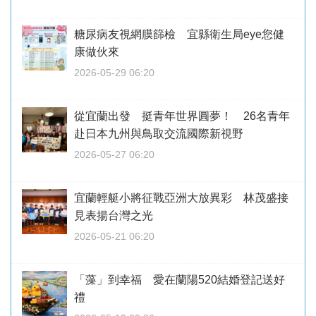
糖尿病友視網膜篩檢 宜縣衛生局eye您健
康做伙來
2026-05-29 06:20
從宜蘭出發 挺青年世界圓夢！ 26名青年
赴日本九州與鳥取交流國際新視野
2026-05-27 06:20
宜蘭輕艇小將征戰亞洲大放異彩 林茂盛接
見表揚台灣之光
2026-05-21 06:20
「藻」到幸福 愛在蘭陽520結婚登記送好
禮