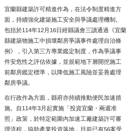
宜蘭縣建築許可精進作為，在法令制度精進方
面，持續強化建築施工安全與爭議處理機制。
包括於114年12月16日經縣議會三讀通過《宜蘭
縣建築物施工中損壞鄰房爭議事件處理自治條
例》，引入第三方專業鑑定制度，作為爭議事
件安危性之評估依據，並規範地下層開挖施工
前鄰房鑑定標準，以降低施工風險並妥善處理
鄰房爭議。
在行政作為方面，縣府亦持續推動便民加速措
施。自114年3月起實施「投資宜蘭・兩週准
照」政策，於特定範圍內加速工廠建築許可審
理流程，協助產業投資落地，目前已有56案受