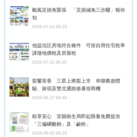
颱風災損免緊張 「災損減免三步驟」報你
知
2026-07-14 06:20
他益信託房地符合條件 可按自用住宅稅率
課徵地價稅及房屋稅
2026-07-11 08:20
梨饗茶香 三星上將梨上市 串聯農遊體
驗、旅宿及雙北通路搶暑假商機
2026-06-27 06:40
粽享安心 宜縣衛生局即起限量免費提供
「三偏磷酸鈉」及「鹼粉」
2026-06-02 06:20