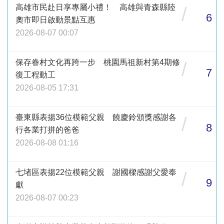
高雄市民赴日享專屬小禮！ 高雄與青森縣陸
/
6
奧市即日啟動景點互惠
2026-08-07 00:07
保存眷村文化再跨一步 桃園馬祖新村第4期修
/
7
復工程動工
2026-08-05 17:31
臺東縣表揚36位模範父親 饒慶鈴頒獎感謝各
/
8
行各業打拼的爸爸
2026-08-08 01:16
七堵區表揚22位模範父親 謝國樑感謝父愛奉
/
9
獻
2026-08-07 00:23