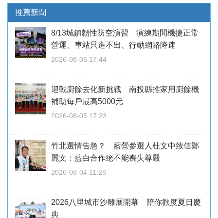
推薦新聞
8/13城鎮韌性防空演習 演練期間機捷正常
營運、車站只進不出、行動網路降速
2026-08-06 17:44
迎戰廚餘去化新挑戰 南投縣推家用廚餘機
補助每戶最高5000元
2026-08-05 17:23
竹北選情告急？ 藍營參選人杜文中致信鄭
麗文：藍白合作絕不能喪失尊嚴
2026-08-04 11:28
2026八里城市沙雕展開幕 陪你歡度夏日慶
典