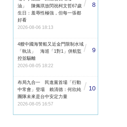
/
8
油」 陳佩琪放閃祝柯文哲67歲
生日：羞辱性極強，但每一張都
好看
2026-08-06 18:13
4艘中國海警船又近金門限制水域
/
9
「執法」 海巡「1對1」併航監
控並驅離
2026-08-05 18:22
布局九合一 民進黨首場「行動
/
10
中常會」登場 賴清德：何欣純
團隊未來是台中安定力量
2026-08-05 16:57