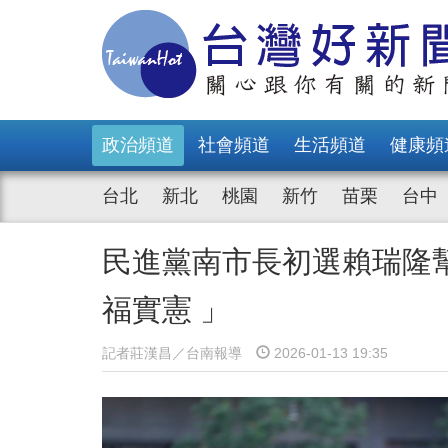
政治頻道
社會頻道
生活頻道
健康頻
台北
新北
桃園
新竹
苗栗
台中
民進黨南市長初選賴瑞隆
福實憲 」
記者莊漢昌／台南報導
2026-01-13 19:35