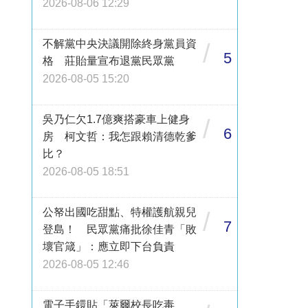
2026-08-06 12:29
不解黨中央決議開除終身黨員資
/
5
格 莊貽量宣布退黨民眾黨
2026-08-05 15:20
吳乃仁欠1.7億爽搭豪車上健身
/
6
房 柯文哲：我怎跟賴清德乾爹
比？
2026-08-05 18:51
公帑出國吃甜點、特權護航親兒
/
7
登島！ 民眾黨痛批徐佳青「敗
壞官箴」：應立即下台負責
2026-08-05 12:46
電子手鐶貼「萊爾校長吃毒