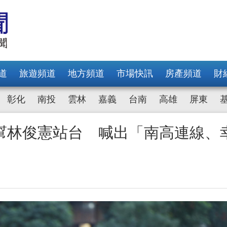
道
旅遊頻道
地方頻道
市場快訊
房產頻道
財
彰化
南投
雲林
嘉義
台南
高雄
屏東
幫林俊憲站台 喊出「南高連線、