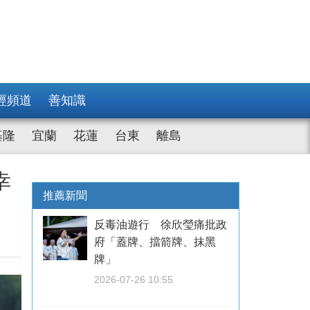
經頻道
善知識
基隆
宜蘭
花蓮
台東
離島
幸
推薦新聞
反毒油遊行 徐欣瑩痛批政
府「蓋牌、擋箭牌、抹黑
牌」
2026-07-26 10:55