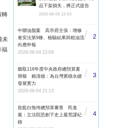
品下架損失，將正式提告
碳轉
2026-08-05 22:03
中聯油脂案 高市府主張：增修
/
2
食安法第9條、檢驗結果與粗油流
雄未
向應申報
幸福
2026-08-04 22:09
聽取116年度中央政府總預算案
/
3
簡報 賴清德：為台灣累積永續
發展實力
2026-08-04 21:13
批藍白拖垮總預算審查 民進
/
4
黨：立法院恐創下史上最荒謬紀
錄