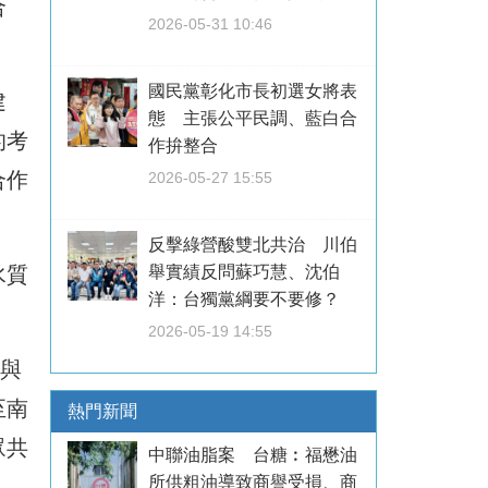
合
2026-05-31 10:46
國民黨彰化市長初選女將表
建
態 主張公平民調、藍白合
的考
作拚整合
合作
2026-05-27 15:55
反擊綠營酸雙北共治 川伯
舉實績反問蘇巧慧、沈伯
水質
洋：台獨黨綱要不要修？
2026-05-19 14:55
科與
至南
熱門新聞
眾共
中聯油脂案 台糖︰福懋油
所供粗油導致商譽受損、商