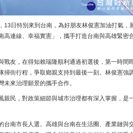
，13日特別來到台南，為好朋友林俊憲加油打氣，
南高連線、幸福實憲」，攜手打造台南與高雄緊密
與戰友，在得知賴瑞隆順利通過初選後，第一時間
隊掃街行程，爭取鄉親支持到最後一刻。林俊憲強
灣未來治理願景的攜手合作。
風親民，對政策細節與城市治理都有深入掌握，是
的台南市長人選。高雄與台南在生活圈、產業鏈與