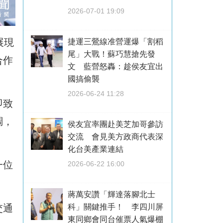
2026-07-01 19:09
展現
捷運三鶯線准營運爆「割稻
尾」大戰！蘇巧慧搶先發
合作
文 藍營怒轟：趁侯友宜出
國搞偷襲
2026-06-24 11:28
即致
調，
侯友宜率團赴美芝加哥參訪
交流 會見美方政商代表深
化台美產業連結
一位
2026-06-22 16:00
蔣萬安讚「輝達落腳北士
科」關鍵推手！ 李四川屏
交通
東同鄉會同台催票人氣爆棚