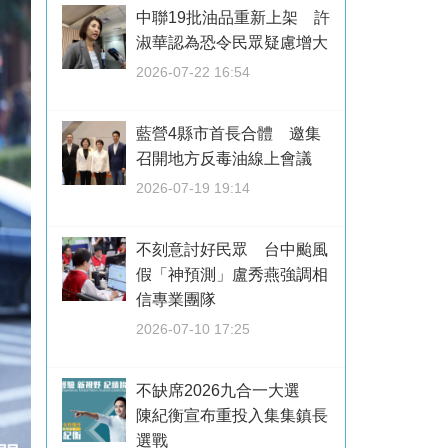
中聯19批油品重新上架 許
淑華認為恐令民眾疑慮增大
2026-07-22 16:54
藍營4縣市首長合體 邀集
召開地方反毒油線上會議
2026-07-19 19:14
不刻意討好民眾 台中颱風
假「神預測」盧秀燕強調相
信專業團隊
2026-07-10 17:25
不缺席2026九合一大選
陳紀衡宣布重投入集集鎮長
選戰