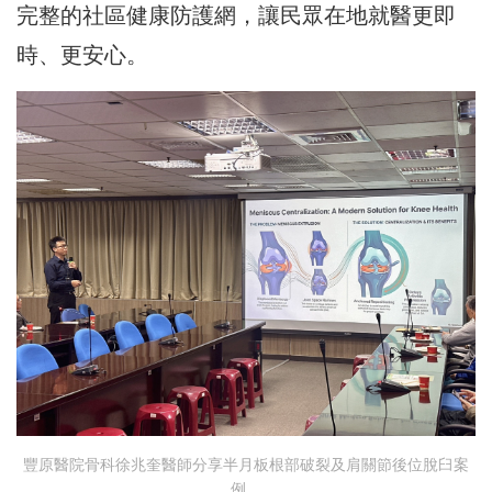
完整的社區健康防護網，讓民眾在地就醫更即
時、更安心。
豐原醫院骨科徐兆奎醫師分享半月板根部破裂及肩關節後位脫臼案
例。