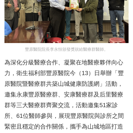
豐原醫院院長李永恒頒發獎狀給醫療群醫師。
為深化分級醫療合作、凝聚在地醫療夥伴向心
力，衛生福利部豐原醫院今（13）日舉辦「豐
原醫院暨醫療群共築山城健康防護網」活動，
邀集永康豐原醫療群、安康醫療群及后里醫療
群等三大醫療群齊聚交流，活動邀集51家診
所、61位醫師參與，展現豐原醫院與診所之間
緊密且穩定的合作關係，攜手為山城地區打造