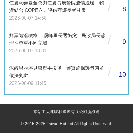
仁愛慈善基金會與仁愛長庚醫院溫情送暖 物
/
8
資結合ICOPE六力評估守護長者健康
2026-08-07 14:58
拜票遭潑穢物！ 霧峰里長遇衝突 民政局長籲
/
9
理性尊重不同立場
2026-08-07 13:31
泥醉男脫序見警舉手投降 警實施保護管束並
/
10
依法究辦
2026-08-09 11:45
本站由大運聯和國際有限公司所維運
© 2015-2026 TaiwanHot.net All Rights Reserved.