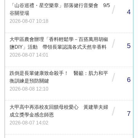
「山谷巡禮・星空樂章」部落健行音樂會 9/5
/
4
谷關登場
2026-08-07 10:18
大甲區農會辦理「香料輕鬆學－百搭萬用胡椒
/
5
鹽DIY」活動 帶領長輩認識各式天然辛香料
2026-08-07 14:01
跌倒是長輩健康致命殺手！ 醫籲：肌力和平
/
6
衡訓練是預防關鍵
2026-08-08 12:10
大甲高中再添校友回饋母校愛心 黃建華夫婦
/
7
成立獎學金感念師恩
2026-08-07 14:02