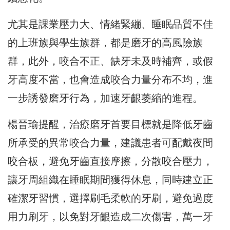
尤其是課業壓力大、情緒緊繃、睡眠品質不佳
的上班族與學生族群，
都是磨牙的高風險族
群，此外，咬合不正、缺牙未及時補齊，
或假
牙高度不當，也會造成咬合力量分布不均，
進
一步誘發磨牙行為，加速牙齦萎縮的進程。
楊晉瑜提醒，
治療磨牙首要目標就是降低牙齒
所承受的異常咬合力量，
建議患者可配戴夜間
咬合板，避免牙齒直接摩擦，分散咬合壓力，
讓牙周組織在睡眠期間獲得休息，同時建立正
確潔牙習慣，
選擇刷毛柔軟的牙刷，避免過度
用力刷牙，
以免對牙齦造成二次傷害，萬一牙