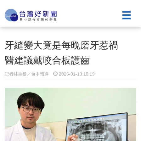
牙縫變大竟是每晚磨牙惹禍
醫建議戴咬合板護齒
記者林重鎣／台中報導
2026-01-13 15:19