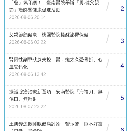
「爸」氣守護！ 臺南醫院舉辦「勇.健父親
/
2
節」癌篩暨健康促進活動
2026-08-06 20:14
父親節顧健康 桃園醫院提醒泌尿保健
/
3
2026-08-06 02:22
腎因性副甲狀腺失控 醫：拖太久恐骨折、心
/
4
血管鈣化
2026-08-06 13:42
攝護腺癌治療新選項 安南醫院「海福刀」無
/
5
傷口、無輻射
2026-08-07 23:22
王凱猝逝掀睡眠健康討論 醫示警「睡不好當
/
6