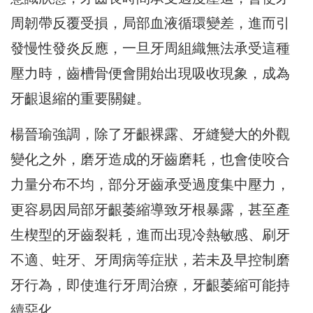
周韌帶反覆受損，
局部血液循環變差，進而引
發慢性發炎反應，
一旦牙周組織無法承受這種
壓力時，齒槽骨便會開始出現吸收現象，
成為
牙齦退縮的重要關鍵。
楊晉瑜強調，除了牙齦裸露、牙縫變大的外觀
變化之外，
磨牙造成的牙齒磨耗，也會使咬合
力量分布不均，
部分牙齒承受過度集中壓力，
更容易因局部牙齦萎縮導致牙根暴露，
甚至產
生楔型的牙齒裂耗，進而出現冷熱敏感、刷牙
不適、蛀牙、
牙周病等症狀，若未及早控制磨
牙行為，即使進行牙周治療，
牙齦萎縮可能持
續惡化。