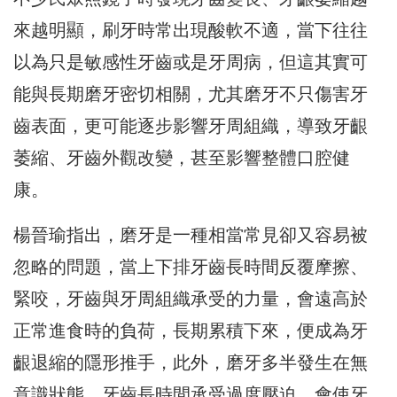
來越明顯，
刷牙時常出現酸軟不適，當下往往
以為只是敏感性牙齒或是牙周病，
但這其實可
能與長期磨牙密切相關，尤其磨牙不只傷害牙
齒表面，
更可能逐步影響牙周組織，導致牙齦
萎縮、牙齒外觀改變，
甚至影響整體口腔健
康。
楊晉瑜指出，磨牙是一種相當常見卻又容易被
忽略的問題，
當上下排牙齒長時間反覆摩擦、
緊咬，牙齒與牙周組織承受的力量，
會遠高於
正常進食時的負荷，長期累積下來，
便成為牙
齦退縮的隱形推手，此外，磨牙多半發生在無
意識狀態，
牙齒長時間承受過度壓迫，會使牙