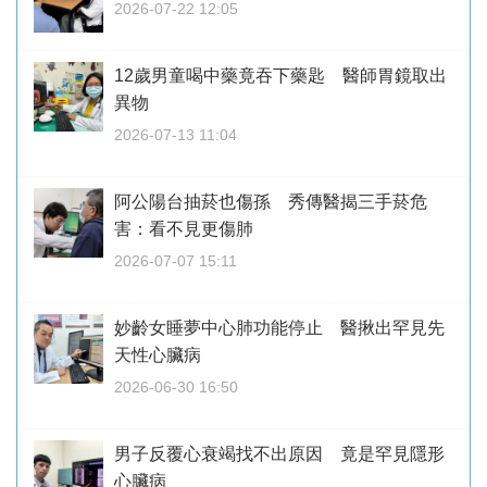
2026-07-22 12:05
12歲男童喝中藥竟吞下藥匙 醫師胃鏡取出
異物
2026-07-13 11:04
阿公陽台抽菸也傷孫 秀傳醫揭三手菸危
害：看不見更傷肺
2026-07-07 15:11
妙齡女睡夢中心肺功能停止 醫揪出罕見先
天性心臟病
2026-06-30 16:50
男子反覆心衰竭找不出原因 竟是罕見隱形
心臟病