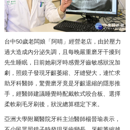
台中50歲老闆娘「阿晴」經營老店，
由於壓力
過大造成內分泌失調，且每晚嚴重磨牙干擾到
先生睡眠，
日前她刷牙時感覺牙齒敏感狀況加
劇，照鏡子發現牙齦萎縮、
牙縫變大，連忙求
助牙科醫師，驚覺磨牙竟是牙齦退縮的隱形推
手，
經醫師建議睡覺時配戴軟式咬合板、選擇
柔軟刷毛牙刷後，
狀況總算穩定下來。
亞洲大學附屬醫院牙科主治醫師楊晉瑜表示，
不少民眾照鏡子時發現牙齒變長、牙齦萎縮越