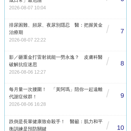
成日常」最危險
2026-08-07 10:04
排尿困難、頻尿、夜尿別隱忍 醫：把握黃金
/
7
治療期
2026-08-07 22:22
影／砸重金打雷射就能一勞永逸？ 皮膚科醫
/
8
破解抗痘迷思
2026-08-06 12:27
每月量一次腰圍！ 「黃阿瑪」陪你一起遠離
/
9
代謝症候群！
2026-08-06 16:28
跌倒是長輩健康致命殺手！ 醫籲：肌力和平
/
10
衡訓練是預防關鍵