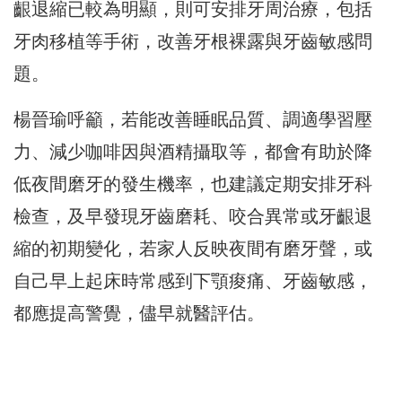
齦退縮已較為明顯，
則可安排牙周治療，包括
牙肉移植等手術，
改善牙根裸露與牙齒敏感問
題。
楊晉瑜呼籲，若能改善睡眠品質、調適學習壓
力、
減少咖啡因與酒精攝取等，都會有助於降
低夜間磨牙的發生機率，
也建議定期安排牙科
檢查，及早發現牙齒磨耗、
咬合異常或牙齦退
縮的初期變化，若家人反映夜間有磨牙聲，
或
自己早上起床時常感到下顎痠痛、牙齒敏感，
都應提高警覺，
儘早就醫評估。