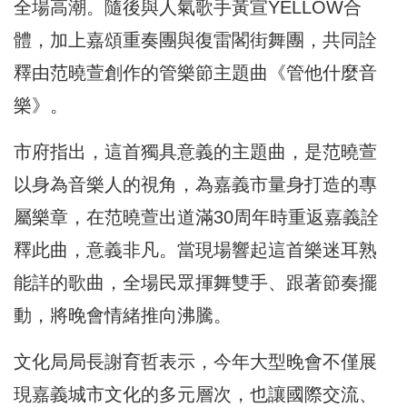
全場高潮。隨後與人氣歌手黃宣YELLOW合
體，加上嘉頌重奏團與復雷閣街舞團，共同詮
釋由范曉萱創作的管樂節主題曲《管他什麼音
樂》。
市府指出，這首獨具意義的主題曲，是范曉萱
以身為音樂人的視角，為嘉義市量身打造的專
屬樂章，在范曉萱出道滿30周年時重返嘉義詮
釋此曲，意義非凡。當現場響起這首樂迷耳熟
能詳的歌曲，全場民眾揮舞雙手、跟著節奏擺
動，將晚會情緒推向沸騰。
文化局局長謝育哲表示，今年大型晚會不僅展
現嘉義城市文化的多元層次，也讓國際交流、