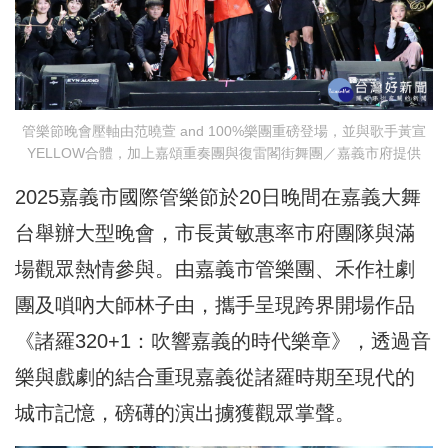
管樂節晚會壓軸由范曉萱 and 100%樂團重磅登場，並與歌手黃宣
YELLOW合體，加上嘉頌重奏團與復雷閣街舞團／嘉義市府提供
2025嘉義市國際管樂節於20日晚間在嘉義大舞
台舉辦大型晚會，市長黃敏惠率市府團隊與滿
場觀眾熱情參與。由嘉義市管樂團、禾作社劇
團及嗩吶大師林子由，攜手呈現跨界開場作品
《諸羅320+1：吹響嘉義的時代樂章》，透過音
樂與戲劇的結合重現嘉義從諸羅時期至現代的
城市記憶，磅礡的演出擄獲觀眾掌聲。