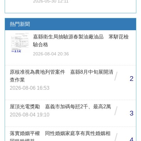
2026-05-30 12:11
熱門新聞
嘉縣衛生局抽驗源春製油廠油品 苯駢芘檢
驗合格
2026-08-04 20:36
原核准視為農地列管案件 嘉縣8月中旬展開清
/
2
查作業
2026-08-06 16:53
屋頂光電獎勵 嘉義市加碼每瓩2千、最高2萬
/
3
2026-08-04 19:10
落實婚姻平權 同性婚姻家庭享有異性婚姻相
/
4