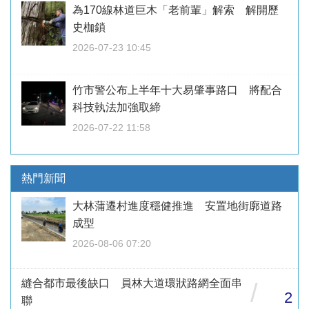
為170線林道巨木「老前輩」解索 解開歷
史枷鎖
2026-07-23 10:45
竹市警公布上半年十大易肇事路口 將配合
科技執法加強取締
2026-07-22 11:58
熱門新聞
大林蒲遷村進度穩健推進 安置地街廓道路
成型
2026-08-06 07:20
縫合都市最後缺口 員林大道環狀路網全面串
/
2
聯