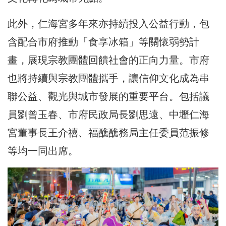
此外，仁海宮多年來亦持續投入公益行動，包
含配合市府推動「食享冰箱」等關懷弱勢計
畫，展現宗教團體回饋社會的正向力量。市府
也將持續與宗教團體攜手，讓信仰文化成為串
聯公益、觀光與城市發展的重要平台。包括議
員劉曾玉春、市府民政局長劉思遠、中壢仁海
宮董事長王介禧、福醮醮務局主任委員范振修
等均一同出席。