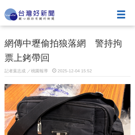
網傳中壢偷拍狼落網 警持拘
票上銬帶回
記者葉志成 ／桃園報導
2025-12-04 15:52