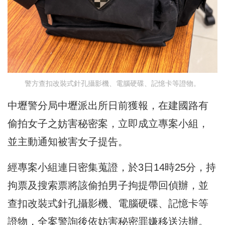
警方查扣改裝式針孔攝影機、電腦硬碟、記憶卡等證物。
中壢警分局中壢派出所日前獲報，在建國路有
偷拍女子之妨害秘密案，立即成立專案小組，
並主動通知被害女子提告。
經專案小組連日密集蒐證，於3日14時25分，持
拘票及搜索票將該偷拍男子拘提帶回偵辦，並
查扣改裝式針孔攝影機、電腦硬碟、記憶卡等
證物，全案警詢後依妨害秘密罪嫌移送法辦。