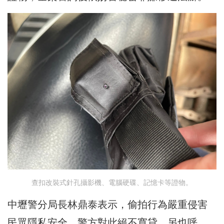
查扣改裝式針孔攝影機、電腦硬碟、記憶卡等證物。
中壢警分局長林鼎泰表示，偷拍行為嚴重侵害
民眾隱私安全，警方對此絕不寬貸。另也呼