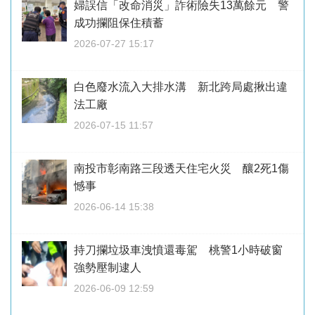
婦誤信「改命消災」詐術險失13萬餘元 警
成功攔阻保住積蓄
2026-07-27 15:17
白色廢水流入大排水溝 新北跨局處揪出違
法工廠
2026-07-15 11:57
南投市彰南路三段透天住宅火災 釀2死1傷
憾事
2026-06-14 15:38
持刀攔垃圾車洩憤還毒駕 桃警1小時破窗
強勢壓制逮人
2026-06-09 12:59