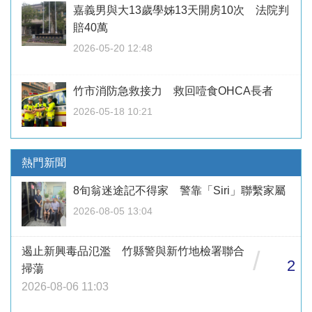
嘉義男與大13歲學姊13天開房10次 法院判
賠40萬
2026-05-20 12:48
竹市消防急救接力 救回噎食OHCA長者
2026-05-18 10:21
熱門新聞
8旬翁迷途記不得家 警靠「Siri」聯繫家屬
2026-08-05 13:04
遏止新興毒品氾濫 竹縣警與新竹地檢署聯合
/
2
掃蕩
2026-08-06 11:03