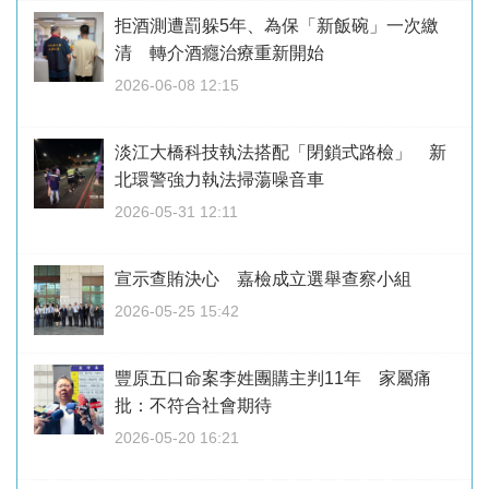
拒酒測遭罰躲5年、為保「新飯碗」一次繳
清 轉介酒癮治療重新開始
2026-06-08 12:15
淡江大橋科技執法搭配「閉鎖式路檢」 新
北環警強力執法掃蕩噪音車
2026-05-31 12:11
宣示查賄決心 嘉檢成立選舉查察小組
2026-05-25 15:42
豐原五口命案李姓團購主判11年 家屬痛
批：不符合社會期待
2026-05-20 16:21