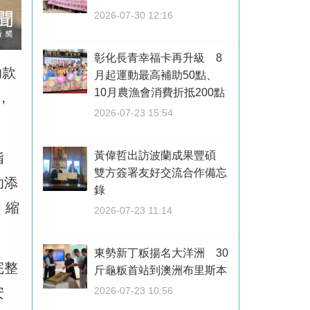
2026-07-30 12:16
彰化長青幸福卡再升級 8
助款
月起運動最高補助50點、
10月農漁會消費折抵200點
，
2026-07-23 15:54
黃偉哲出訪波蘭成果豐碩
指
雙方簽署友好交流合作備忘
助添
錄
，縮
2026-07-23 11:14
東勢新丁粄揚名大洋洲 30
完整
斤龜粄首站到澳洲布里斯本
安
2026-07-23 10:56