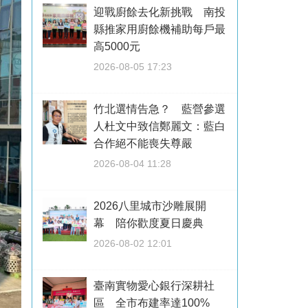
迎戰廚餘去化新挑戰 南投
縣推家用廚餘機補助每戶最
高5000元
2026-08-05 17:23
竹北選情告急？ 藍營參選
人杜文中致信鄭麗文：藍白
合作絕不能喪失尊嚴
2026-08-04 11:28
2026八里城市沙雕展開
幕 陪你歡度夏日慶典
2026-08-02 12:01
臺南實物愛心銀行深耕社
區 全市布建率達100%