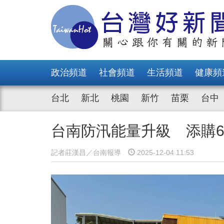
政治頻道
社會頻道
生活頻道
健康頻
台北
新北
桃園
新竹
苗栗
台中
台南防汛能量升級 添購
記者莊漢昌／台南報導
2025-12-04 11:53