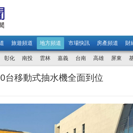
道
旅遊頻道
地方頻道
市場快訊
房產頻道
財
彰化
南投
雲林
嘉義
台南
高雄
屏東
60台移動式抽水機全面到位