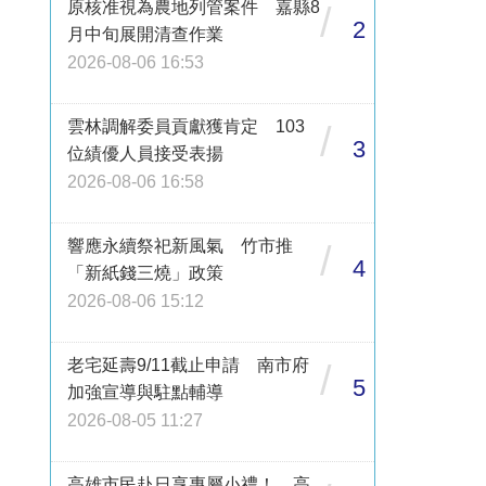
原核准視為農地列管案件 嘉縣8
/
2
月中旬展開清查作業
2026-08-06 16:53
雲林調解委員貢獻獲肯定 103
/
3
位績優人員接受表揚
2026-08-06 16:58
響應永續祭祀新風氣 竹市推
/
4
「新紙錢三燒」政策
2026-08-06 15:12
老宅延壽9/11截止申請 南市府
/
5
加強宣導與駐點輔導
2026-08-05 11:27
高雄市民赴日享專屬小禮！ 高