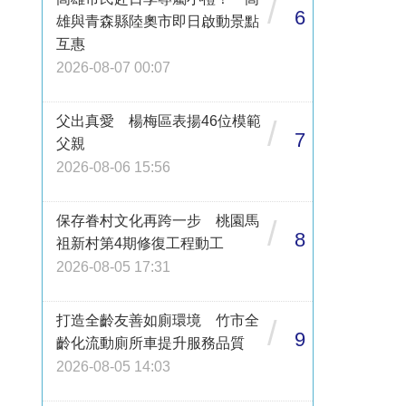
/
6
雄與青森縣陸奧市即日啟動景點
互惠
2026-08-07 00:07
父出真愛 楊梅區表揚46位模範
/
7
父親
2026-08-06 15:56
保存眷村文化再跨一步 桃園馬
/
8
祖新村第4期修復工程動工
2026-08-05 17:31
打造全齡友善如廁環境 竹市全
/
9
齡化流動廁所車提升服務品質
2026-08-05 14:03