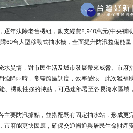
逐年汰除老舊機組，動支經費8,940萬元(中央補
)，採購60台大型移動式抽水機，全面提升防汛整備能量
淹水災情，對市民生活及城市發展帶來威脅。市府
間強降雨時，常需跨區調度，效率受限。此次獲補
效能、機動性強的特點，可迅速部署至各易淹水區域
各主要防汛據點，並搭配既有固定抽水站，形成更
，市府能更快因應，確保交通暢通與居民生命財產