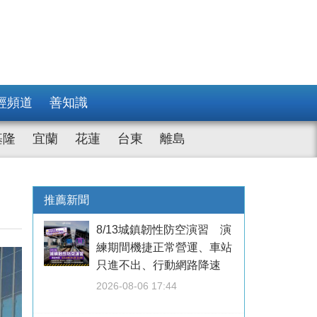
經頻道
善知識
基隆
宜蘭
花蓮
台東
離島
推薦新聞
8/13城鎮韌性防空演習 演
練期間機捷正常營運、車站
只進不出、行動網路降速
2026-08-06 17:44