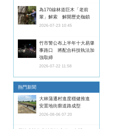
為170線林道巨木「老前
輩」解索 解開歷史枷鎖
2026-07-23 10:45
竹市警公布上半年十大易肇
事路口 將配合科技執法加
強取締
2026-07-22 11:58
熱門新聞
大林蒲遷村進度穩健推進
安置地街廓道路成型
2026-08-06 07:20