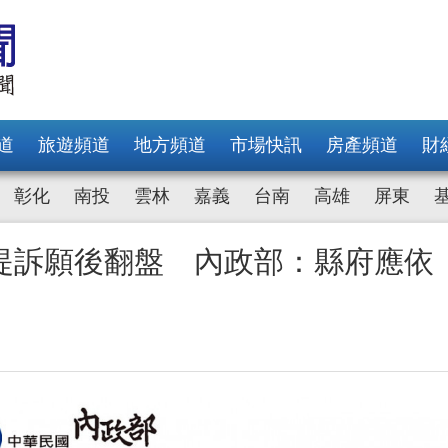
道
旅遊頻道
地方頻道
市場快訊
房產頻道
財
彰化
南投
雲林
嘉義
台南
高雄
屏東
提訴願後翻盤 內政部：縣府應依