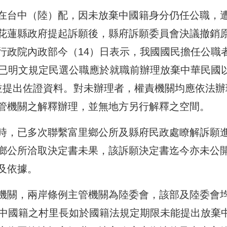
在台中（陸）配，因未放棄中國籍身分仍任公職，
花蓮縣政府提起訴願後，縣府訴願委員會決議撤銷
行政院內政部今（14）日表示，我國國民擔任公職
條已明文規定民選公職應於就職前辦理放棄中華民國
並提出佐證資料。對未辦理者，權責機關均應依法辦
管機關之解釋辦理，並無地方另行解釋之空間。
時，已多次聯繫富里鄉公所及縣府民政處瞭解訴願
鄉公所洽取決定書未果，該訴願決定書迄今亦未公
及依據。
機關，兩岸條例主管機關為陸委會，該部及陸委會
原中國籍之村里長如於國籍法規定期限未能提出放棄