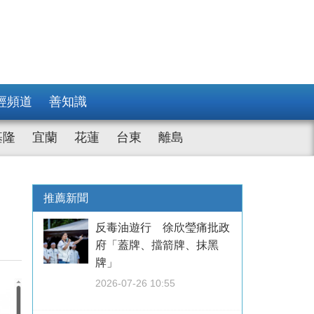
經頻道
善知識
基隆
宜蘭
花蓮
台東
離島
推薦新聞
反毒油遊行 徐欣瑩痛批政
府「蓋牌、擋箭牌、抹黑
牌」
2026-07-26 10:55