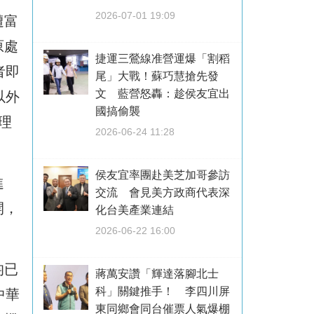
2026-07-01 19:09
遭富
原處
捷運三鶯線准營運爆「割稻
者即
尾」大戰！蘇巧慧搶先發
文 藍營怒轟：趁侯友宜出
以外
國搞偷襲
理
2026-06-24 11:28
侯友宜率團赴美芝加哥參訪
進
交流 會見美方政商代表深
開，
化台美產業連結
2026-06-22 16:00
均已
蔣萬安讚「輝達落腳北士
科」關鍵推手！ 李四川屏
中華
東同鄉會同台催票人氣爆棚