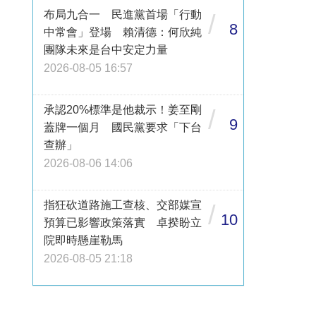
布局九合一 民進黨首場「行動
/
8
中常會」登場 賴清德：何欣純
團隊未來是台中安定力量
2026-08-05 16:57
承認20%標準是他裁示！姜至剛
/
9
蓋牌一個月 國民黨要求「下台
查辦」
2026-08-06 14:06
指狂砍道路施工查核、交部媒宣
/
10
預算已影響政策落實 卓揆盼立
院即時懸崖勒馬
2026-08-05 21:18