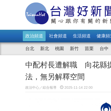
政治頻道
社會頻道
生活頻道
健康頻
台北
新北
桃園
新竹
苗栗
台中
中配村長遭解職 向花縣
法，無另解釋空間
政治中心／綜合報導
2025-11-14 22:00