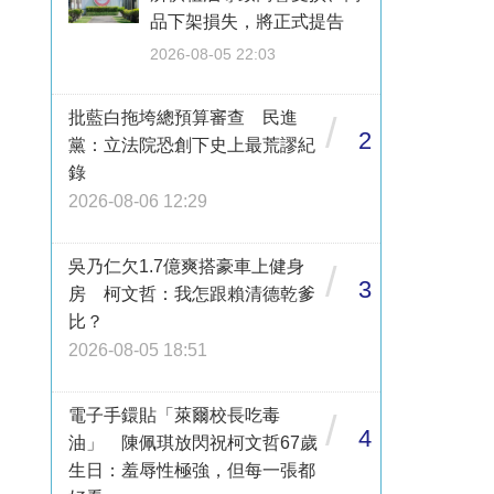
品下架損失，將正式提告
2026-08-05 22:03
批藍白拖垮總預算審查 民進
/
2
黨：立法院恐創下史上最荒謬紀
錄
2026-08-06 12:29
吳乃仁欠1.7億爽搭豪車上健身
/
3
房 柯文哲：我怎跟賴清德乾爹
比？
2026-08-05 18:51
電子手鐶貼「萊爾校長吃毒
/
4
油」 陳佩琪放閃祝柯文哲67歲
生日：羞辱性極強，但每一張都