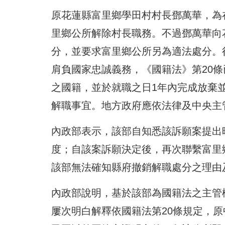
原花蓮縣富里鄉學田村村長鄧萬華，為
里鄉公所解除村長職務。不過鄧萬華向
分，並要求富里鄉公所另為適法處分。
肩負國家忠誠義務，《國籍法》第20
之國籍，並於就職之日1年內完成放棄
解職事宜。地方政府應依法律及中央主
內政部表示，該部自知悉該訴願案提出
度；自該案訴願決定後，再次聯繫富里
該部無法確知縣府撤銷解職處分之理由
內政部說明，基於該部為國籍法之主管
屢次明白解釋依國籍法第20條規定，