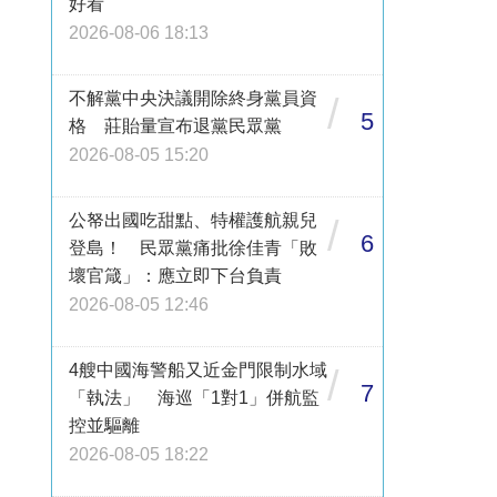
好看
2026-08-06 18:13
不解黨中央決議開除終身黨員資
/
5
格 莊貽量宣布退黨民眾黨
2026-08-05 15:20
公帑出國吃甜點、特權護航親兒
/
6
登島！ 民眾黨痛批徐佳青「敗
壞官箴」：應立即下台負責
2026-08-05 12:46
4艘中國海警船又近金門限制水域
/
7
「執法」 海巡「1對1」併航監
控並驅離
2026-08-05 18:22