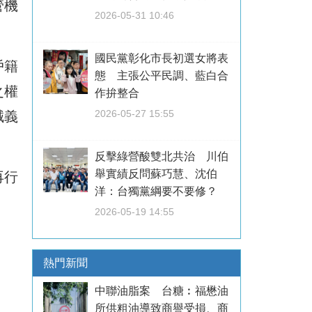
管機
2026-05-31 10:46
國民黨彰化市長初選女將表
戶籍
態 主張公平民調、藍白合
之權
作拚整合
2026-05-27 15:55
誠義
反擊綠營酸雙北共治 川伯
舉實績反問蘇巧慧、沈伯
再行
洋：台獨黨綱要不要修？
2026-05-19 14:55
熱門新聞
中聯油脂案 台糖︰福懋油
所供粗油導致商譽受損、商