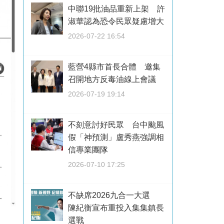
中聯19批油品重新上架 許
淑華認為恐令民眾疑慮增大
2026-07-22 16:54
藍營4縣市首長合體 邀集
召開地方反毒油線上會議
2026-07-19 19:14
不刻意討好民眾 台中颱風
假「神預測」盧秀燕強調相
信專業團隊
2026-07-10 17:25
不缺席2026九合一大選
陳紀衡宣布重投入集集鎮長
選戰