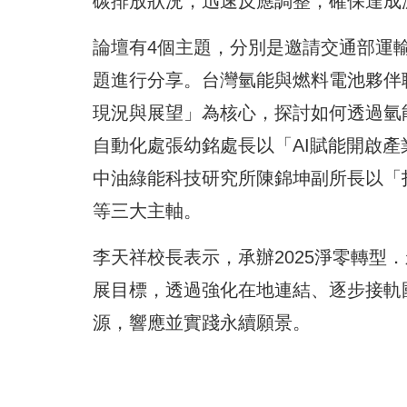
碳排放狀況，迅速反應調整，確保達成
論壇有4個主題，分別是邀請交通部運
題進行分享。台灣氫能與燃料電池夥伴
現況與展望」為核心，探討如何透過氫
自動化處張幼銘處長以「AI賦能開啟產
中油綠能科技研究所陳錦坤副所長以「
等三大主軸。
李天祥校長表示，承辦2025淨零轉型
展目標，透過強化在地連結、逐步接軌國
源，響應並實踐永續願景。