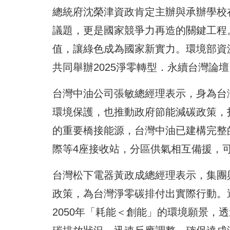
總統府沈榮津資政肯定主辦與承辦學校
議題，更是國家競爭力再造的關鍵工程
值，讓綠色成為國家新實力。環境部資源循
共同舉辦2025淨零轉型．永續台灣論
台灣中油公司張敏總經理表示，身為台
環境保護，也推動政府節能減碳政策，
的重要橋接能源，台灣中油已建構完整
際等4座接收站，分區供氣相互備援，
台灣松下電器黃政成總經理表示，集團
政策，為台灣淨零碳排付出實際行動。
2050年「耗能＜創能」的環境願景，