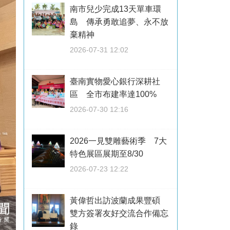
南市兒少完成13天單車環
島 傳承勇敢追夢、永不放
棄精神
2026-07-31 12:02
臺南實物愛心銀行深耕社
區 全市布建率達100%
2026-07-30 12:16
2026一見雙雕藝術季 7大
特色展區展期至8/30
2026-07-23 12:22
黃偉哲出訪波蘭成果豐碩
雙方簽署友好交流合作備忘
錄