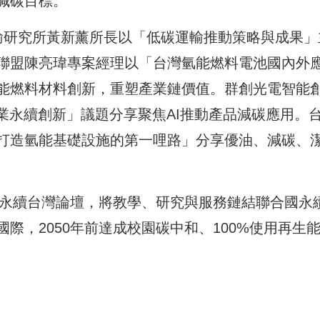
減碳目標。
輸研究所黃新薰所長以「低碳運輸推動策略與成果」
聯盟陳亮瑋專案經理以「台灣氫能燃料電池國內外
能燃料材料創新，重塑產業鏈價值。群創光電智能
業永續創新」議題分享聚焦AI推動產品減碳應用。
打造氫能基礎設施的第一哩路」分享優油、減碳、
．永續台灣論壇，將教學、研究與服務鏈結聯合國永
際，2050年前達成校園碳中和、100%使用再生