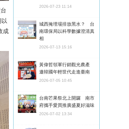
2026-07-23 11:14
續台
期以
城西掩埋場排放黑水？ 台
政成
南環保局以科學數據澄清真
相
2026-07-13 15:16
黃偉哲領軍行銷觀光農產
邀韓國年輕世代走進臺南
2026-07-05 10:45
台南芒果祭北上開鑼 南市
府攜手愛買推廣盛夏好滋味
2026-07-02 13:34