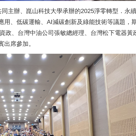
集團共同主辦、崑山科技大學承辦的2025淨零轉型．永
應用、低碳運輸、AI減碳創新及綠能技術等議題，
津資政、台灣中油公司張敏總經理、台灣松下電器黃
賓出席參加。