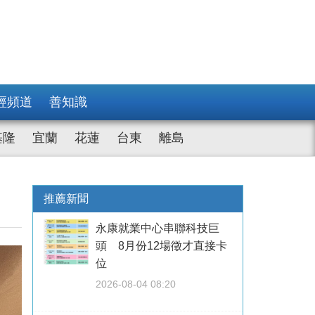
經頻道
善知識
基隆
宜蘭
花蓮
台東
離島
推薦新聞
永康就業中心串聯科技巨
頭 8月份12場徵才直接卡
位
2026-08-04 08:20