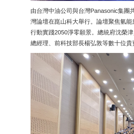
由台灣中油公司與台灣Panasonic
灣論壇在崑山科大舉行。論壇聚焦氫能
行動實踐2050淨零願景。總統府沈榮
總經理、前科技部長楊弘敦等數十位貴