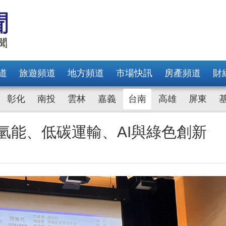
道
旅遊頻道
地方頻道
市場快訊
房產頻道
財
彰化
南投
雲林
嘉義
台南
高雄
屏東
焦氫能、低碳運輸、AI與綠色創新