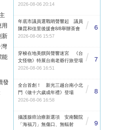
2026-08-06 20:14
主
年底市議員選戰哨聲響起 議員
/
應用
6
陳昆和佳里後援會8/8舉辦茶會
創新
2026-08-06 15:57
台灣
穿梭在地美饌與聲響迷宮 《台
/
潔能
7
文怪物》特展台南老爺行旅登場
2026-08-06 16:51
續發
全台首創！ 新光三越台南小北
/
8
能
門《做十六歲成年禮》登場
2026-08-06 16:58
攝護腺癌治療新選項 安南醫院
/
9
「海福刀」無傷口、無輻射