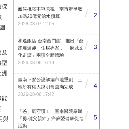
環保
氣候挑戰不容忽視 南市府爭取
/
2
價
加碼20億元治水預算
2026-08-07 12:05
團
和逸飯店·台南西門館 推出「酪
/
3
跑農遊趣」住房專案 、「府城文
用及
化走讀」兩項全新體驗
轉型
2026-08-06 16:19
及洲
臺南下營公設解編市地重劃 土
/
4
地所有權人說明會圓滿完成
2026-08-06 17:42
綠能
定
「爸」氣守護！ 臺南醫院舉辦
/
5
用與
「勇.健父親節」癌篩暨健康促進
活動