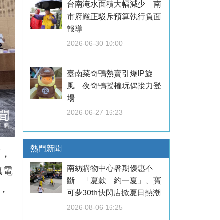
台南淹水面積大幅減少 南
市府嚴正駁斥預算執行負面
報導
2026-06-30 10:00
臺南菜奇鴨熱賣引爆IP旋
風 夜奇鴨授權玩偶接力登
場
2026-06-27 16:23
熱門新聞
策，
南紡購物中心暑期優惠不
氫電
斷 「夏款！約一夏」、寶
，
可夢30th快閃店掀夏日熱潮
2026-08-06 16:25