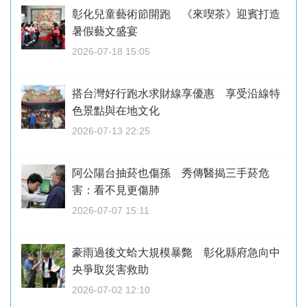
彰化兒童藝術節開跑 《來喫茶》迎賓打造
暑假藝文盛宴
2026-07-18 15:05
搭台灣好行跑水求財線享優惠 享受沿線特
色景點與在地文化
2026-07-13 22:25
阿公陽台抽菸也傷孫 秀傳醫揭三手菸危
害：看不見更傷肺
2026-07-07 15:11
豪雨過後文蛤大規模暴斃 彰化縣府急向中
央爭取災害救助
2026-07-02 12:10