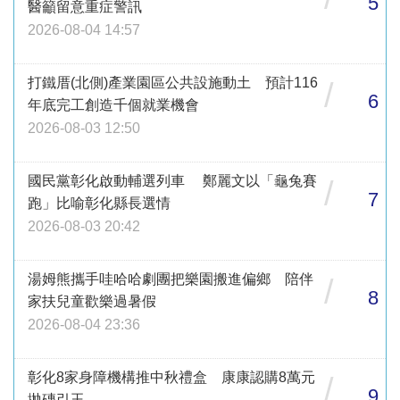
5
醫籲留意重症警訊
2026-08-04 14:57
打鐵厝(北側)產業園區公共設施動土 預計116
/
6
年底完工創造千個就業機會
2026-08-03 12:50
國民黨彰化啟動輔選列車 鄭麗文以「龜兔賽
/
7
跑」比喻彰化縣長選情
2026-08-03 20:42
湯姆熊攜手哇哈哈劇團把樂園搬進偏鄉 陪伴
/
8
家扶兒童歡樂過暑假
2026-08-04 23:36
彰化8家身障機構推中秋禮盒 康康認購8萬元
/
9
拋磚引玉