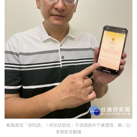
颱風夜現「假民調」！柯呈枋怒批：不道德操作干擾選情。圖／記
者鄧富珍翻攝