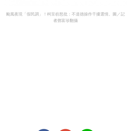
颱風夜現「假民調」！柯呈枋怒批：不道德操作干擾選情。圖／記
者鄧富珍翻攝