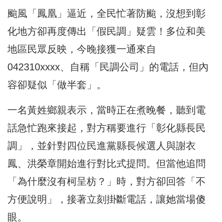
颱風「鳳凰」逼近，全民忙著防颱，沒想到彰
化地方卻再度傳出「假民調」疑雲！多位和美
地區民眾反映，今晚接獲一通來自
042310xxxx、自稱「民調公司」的電話，但內
容卻疑似「做半套」。
一名黃姓鄉親表示，當時正在煮晚餐，聽到電
話急忙跑來接起，對方稱要進行「彰化縣長民
調」，並針對四位民進黨縣長候選人與謝衣
鳳、洪榮章開始進行對比式提問。但當他追問
「為什麼沒有柯呈枋？」時，對方卻回答「不
方便說明」，接著立刻掛斷電話，讓她當場傻
眼。