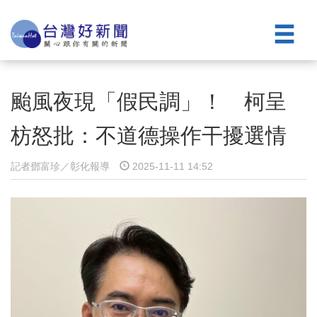
颱風夜現「假民調」！ 柯呈
枋怒批：不道德操作干擾選情
記者鄧富珍／彰化報導
2025-11-11 14:52