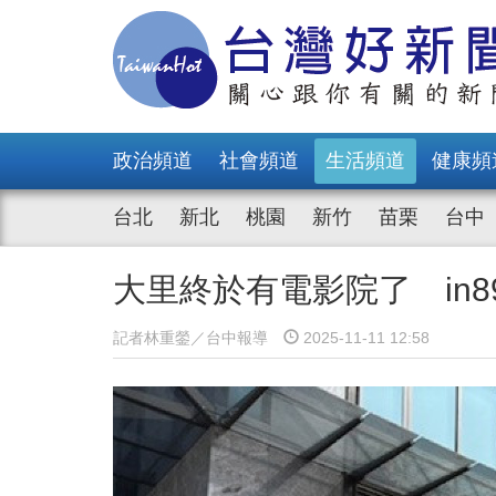
政治頻道
社會頻道
生活頻道
健康頻
台北
新北
桃園
新竹
苗栗
台中
大里終於有電影院了 in
記者林重鎣／台中報導
2025-11-11 12:58