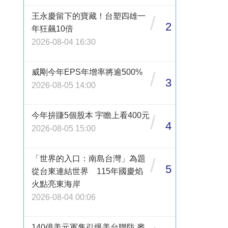
王永慶留下的寶藏！台塑四雄一
/
2
年狂飆10倍
2026-08-04 16:30
威剛今年EPS年增率將逾500%
/
3
2026-08-05 14:00
今年拚賺5個股本 宇瞻上看400元
/
4
2026-08-05 15:00
「世界的入口：南島台灣」為題
/
5
從台東連結世界 115年國慶焰
火點亮東海岸
2026-08-04 00:06
140億美元軍售引爆美台聯防 麥