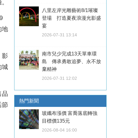
驗。
八里左岸光雕藝術8/1璀璨
9
登場 打造夏夜浪漫光影盛
宴
的地
2026-07-31 13:14
南市兒少完成13天單車環
、影
島 傳承勇敢追夢、永不放
的城
棄精神
2026-07-31 12:02
售品
熱門新聞
活節
玻纖布漲價 富喬落底轉強
目標價135元
2026-08-04 16:00