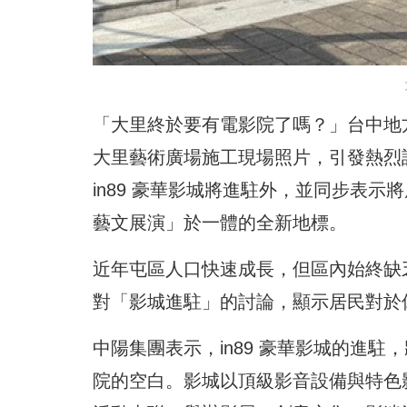
「大里終於要有電影院了嗎？」台中地方
大里藝術廣場施工現場照片，
引發熱烈
in89 豪華影城將進駐外，並同步表
藝文展演」於一體的全新地標。
近年屯區人口快速成長，
但區內始終缺
對「影城進駐」的討論，顯示居民對於
中陽集團表示，in89 豪華影城的進駐
院的空白。
影城以頂級影音設備與特色