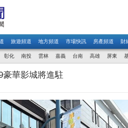
道
旅遊頻道
地方頻道
市場快訊
房產頻道
財
彰化
南投
雲林
嘉義
台南
高雄
屏東
89豪華影城將進駐