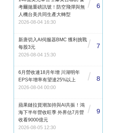
/
6
考爾拋重磅訊號！防空飛彈與無
人機台美共同生產大轉型
2026-08-04 16:30
新唐切入AI伺服器BMC 獲利挑戰
/
7
每股3元
2026-08-04 15:30
6月營收連18月年增 川湖明年
/
8
EPS年增率有望達25%以上
2026-08-04 00:00
蘋果鏈拉貨潮加持與AI共振！鴻
/
9
海下半年營收旺季 外界估7月營
收看9000億元
2026-08-05 12:30