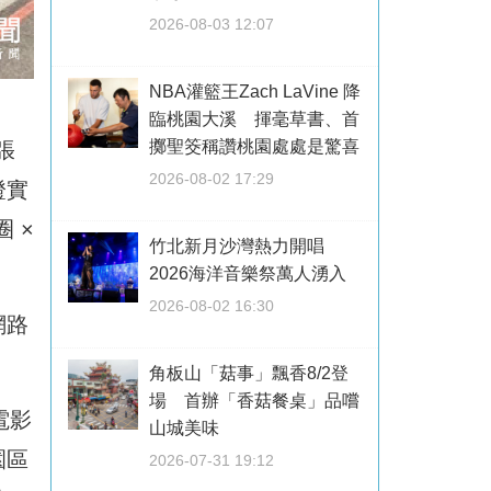
2026-08-03 12:07
NBA灌籃王Zach LaVine 降
臨桃園大溪 揮毫草書、首
擲聖筊稱讚桃園處處是驚喜
張
2026-08-02 17:29
證實
 ×
竹北新月沙灣熱力開唱
2026海洋音樂祭萬人湧入
2026-08-02 16:30
網路
角板山「菇事」飄香8/2登
場 首辦「香菇餐桌」品嚐
電影
山城美味
園區
2026-07-31 19:12