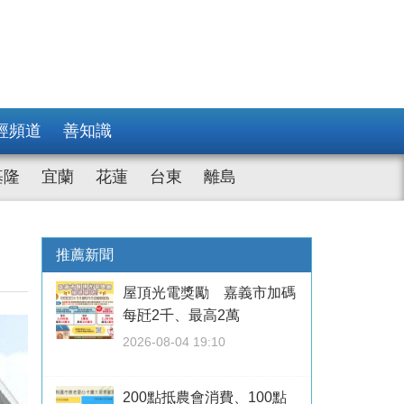
經頻道
善知識
基隆
宜蘭
花蓮
台東
離島
推薦新聞
屋頂光電獎勵 嘉義市加碼
每瓩2千、最高2萬
2026-08-04 19:10
200點抵農會消費、100點