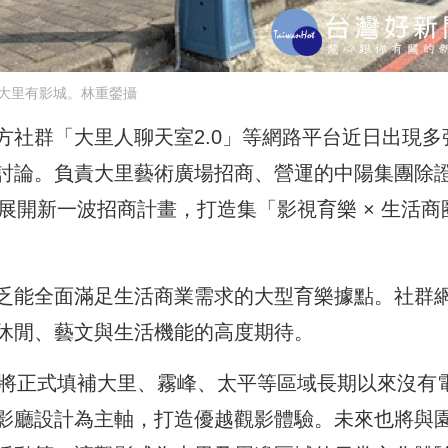
大里有影城。林重鎣攝
社群「大里人聊天室2.
0」等網路平台近日出現多
討論。負責大里藝術廣場招商、
營運的中陽集團除
示將展開新一波招商計畫，打造集「
影視育樂 × 生活商圈
乏能全面滿足生活商業需求的大型育樂據點。
社群
休閒、
藝文與生活機能的高度期待。
，將正式填補大里、霧峰、
太平等區域長期以來沒有
影廳設計為主軸，打造優越觀影體驗。
未來也將與