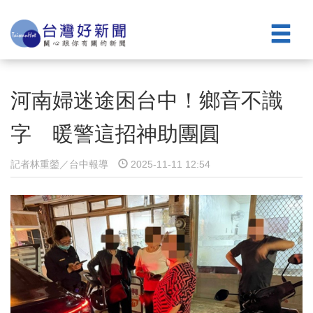
河南婦迷途困台中！鄉音不識
字 暖警這招神助團圓
記者林重鎣／台中報導
2025-11-11 12:54