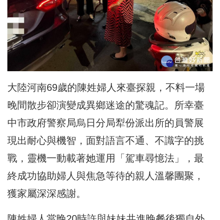
大陸河南69歲的陳姓婦人來臺探親，
不料一場
晚間散步卻演變成異鄉迷途的驚魂記。
所幸臺
中市政府警察局烏日分局犁份派出所的員警展
現出耐心與機智
，面對語言不通、不識字的挑
戰，靈機一動載著她運用「
駕車尋憶法」，最
終成功協助婦人與焦急等待的親人溫馨團聚，
獲家屬深深感謝。
陳姓婦人當晚20時許與妹妹共進晚餐後獨自外