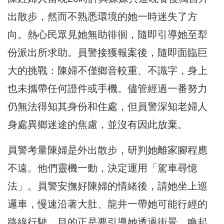
出散步，
然而不熟悉環境的她一時迷失了方
向。熱心民眾見她無助徘徊，
隨即引導她至犁
份派出所求助。員警接獲報案後，
隨即面臨巨
大的挑戰：陳婦不僅鄉音較重、不識字，
身上
也未攜帶任何證件或手機。
儘管經過一番努力
仍無法得知其身份和住處，
但員警深知老婦人
身處異鄉迷途的焦慮，並沒有因此放棄。
員警考量陳婦是外出散步，研判她離家腳程應
不遠。
他們靈機一動，決定運用「駕車尋憶
法」。員警安撫好陳婦的情緒後
，請她坐上巡
邏車，慢速沿著大肚、
龍井一帶她可能行經的
路線行駛，目的正是要引導她透過街景，
喚起