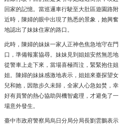
回家的記憶。當巡邏車行駛至大肚區遊園路附
近時，
陳婦的眼中出現了熟悉的景象，她興奮
地認出了妹妹住家的路口。
此時，陳婦的妹妹一家人正神色焦急地守在門
口，
準備報案協尋。妹妹見到姐姐安然無恙地
從警車上走下來，
當場喜極而泣，緊緊抱住姐
姐。陳婦的妹妹感激地表示，
姐姐來臺探望女
兒和她，因散步久未歸，全家人心急如焚，
幸
好有員警的熱心協助與機智處理，才避免了一
場意外發生。
臺中市政府警察局烏日分局分局長劉雲鵬表示