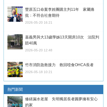
豐原五口命案李姓團購主判11年 家屬痛
批：不符合社會期待
2026-05-20 16:21
嘉義男與大13歲學姊13天開房10次 法院判
賠40萬
2026-05-20 12:48
竹市消防急救接力 救回噎食OHCA長者
2026-05-18 10:21
熱門新聞
修繕漏水老屋 失明獨居長者圓夢擁有安心
的家