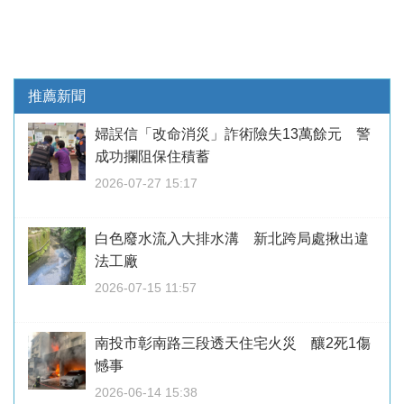
推薦新聞
婦誤信「改命消災」詐術險失13萬餘元 警
成功攔阻保住積蓄
2026-07-27 15:17
白色廢水流入大排水溝 新北跨局處揪出違
法工廠
2026-07-15 11:57
南投市彰南路三段透天住宅火災 釀2死1傷
憾事
2026-06-14 15:38