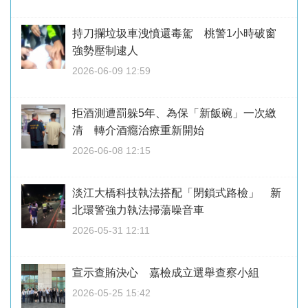
持刀攔垃圾車洩憤還毒駕 桃警1小時破窗
強勢壓制逮人
2026-06-09 12:59
拒酒測遭罰躲5年、為保「新飯碗」一次繳
清 轉介酒癮治療重新開始
2026-06-08 12:15
淡江大橋科技執法搭配「閉鎖式路檢」 新
北環警強力執法掃蕩噪音車
2026-05-31 12:11
宣示查賄決心 嘉檢成立選舉查察小組
2026-05-25 15:42