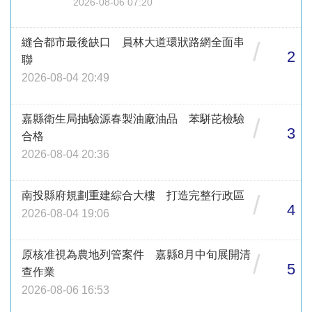
2026-08-06 07:20
縫合都市最後缺口 員林大道環狀路網全面串
/
2
聯
2026-08-04 20:49
嘉縣衛生局抽驗源春製油廠油品 苯駢芘檢驗
/
3
合格
2026-08-04 20:36
南投縣府規劃重建綜合大樓 打造完整行政區
/
4
2026-08-04 19:06
原核准視為農地列管案件 嘉縣8月中旬展開清
/
5
查作業
2026-08-06 16:53