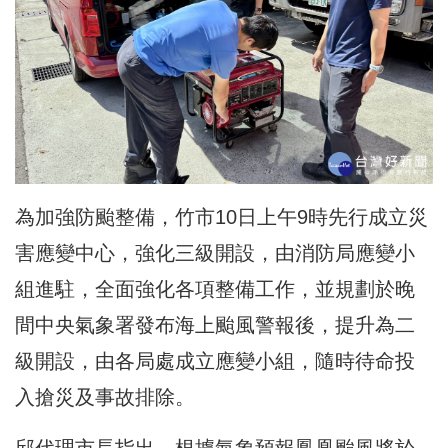
為加強防颱整備，竹市10日上午9時先行成立災
害應變中心，強化三級開設，由消防局應變小
組進駐，全面強化各項整備工作，並規劃於晚
間中央氣象署發布海上颱風警報後，提升為二
級開設，由各局處成立應變小組，隨時待命投
入搶災及事故排除。