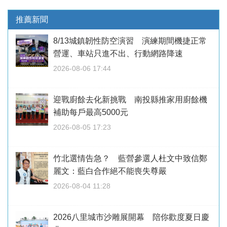
推薦新聞
8/13城鎮韌性防空演習 演練期間機捷正常
營運、車站只進不出、行動網路降速
2026-08-06 17:44
迎戰廚餘去化新挑戰 南投縣推家用廚餘機
補助每戶最高5000元
2026-08-05 17:23
竹北選情告急？ 藍營參選人杜文中致信鄭
麗文：藍白合作絕不能喪失尊嚴
2026-08-04 11:28
2026八里城市沙雕展開幕 陪你歡度夏日慶