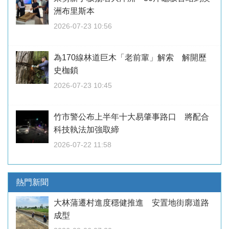
洲布里斯本
2026-07-23 10:56
為170線林道巨木「老前輩」解索 解開歷
史枷鎖
2026-07-23 10:45
竹市警公布上半年十大易肇事路口 將配合
科技執法加強取締
2026-07-22 11:58
熱門新聞
大林蒲遷村進度穩健推進 安置地街廓道路
成型