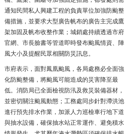
通知民間私人興建工程的負責單位加強防颱整
備措施，並要求大型廣告帆布的廣告主完成鷹
架加固及帆布收整作業；城銷處持續透過市府
官網、市長臉書等管道即時發布颱風情資、陣
風大小及提醒民眾相關防災訊息。
市府表示，面對鳳凰颱風，各局處務必全面強
化防颱整備，將颱風可能造成的災害降至最
低。消防局已全面檢視防汛及救災裝備器材，
並密切關注颱風動態；工務處同步針對滯洪池
進行預先排水作業，加派人力巡檢車行地下道
與抽水設備，確保抽水站正常運作、避免積水
情形發生，尤其歷年淹水潛勢區須確保排水暢