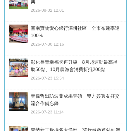
典
2026-08-02 12:01
臺南實物愛心銀行深耕社區 全市布建率達
100%
2026-07-30 12:16
彰化長青幸福卡再升級 8月起運動最高補
助50點、10月農漁會消費折抵200點
2026-07-23 15:54
黃偉哲出訪波蘭成果豐碩 雙方簽署友好交
流合作備忘錄
2026-07-23 11:14
東勢新丁粄揚名大洋洲 30斤龜粄首站到澳