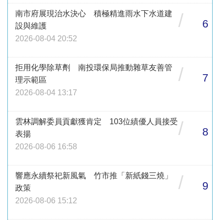
南市府展現治水決心 積極精進雨水下水道建
/
6
設與維護
2026-08-04 20:52
拒用化學除草劑 南投環保局推動雜草友善管
/
7
理示範區
2026-08-04 13:17
雲林調解委員貢獻獲肯定 103位績優人員接受
/
8
表揚
2026-08-06 16:58
響應永續祭祀新風氣 竹市推「新紙錢三燒」
/
9
政策
2026-08-06 15:12