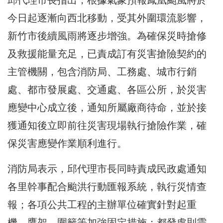
邱代理市長指出，根據氣象預報鳳凰颱風將於
今日起逐漸向西北移動，受其外圍環流影響，
新竹市後續風雨將逐步增強。為確保災時搶修
及救援能量充足，已責成訂有災害搶險契約的
主管機關，包含消防局、工務處、城市行銷
處、都市發展處、交通處、各區公所，於災害
應變中心成立後，通知所屬廠商待命，並於接
獲通知後立即前往災害現場執行搶險作業，確
保災害應變作業順利進行。
消防局表示，邱代理市長同時責成民政處通知
各里幹事配合颱洪行動匯報系統，執行災情查
報；各項公共工程的主辦單位確實針對起重
機、鷹架、圍籬等加強固定措施；都發處則需