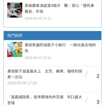
黃綠膿鼻涕超過3個月 醫：當心「慢性鼻
竇炎」作祟
2026-05-30 12:11
熱門新聞
暑假來趟民雄親子小旅行 一路玩進在地特
色
2026-08-07 19:12
暑假親子遊嘉義水上 太空、糖果、咖啡到採
/
2
果一次玩
2026-08-08 17:33
「嘉義城隍夜」巡串聯海內外宮廟 9/11盛大
/
3
登場