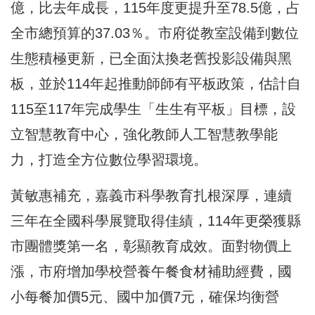
億 ，比去年成長，115年度更提升至78.5億 ，占
全市總預算的37.03％ 。市府從教室設備到數位
生態積極更新，已全面汰換老舊投影設備與黑
板，並於114年 起推動師師有平板政策，估計自
115至117年 完成學生「生生有平板」目標，設
立智慧教育中心 ，強化教師人工智慧教學能
力，打造全方位數位學習環境。
黃敏惠補充，嘉義市科學教育扎根深厚，連續
三年在全國科學展覽取得佳績，114年更榮獲縣
市團體獎第一名，彰顯教育成效。面對物價上
漲，市府增加學校營養午餐食材補助經費 ，國
小每餐加價5元 、國中加價7元 ，確保均衡營