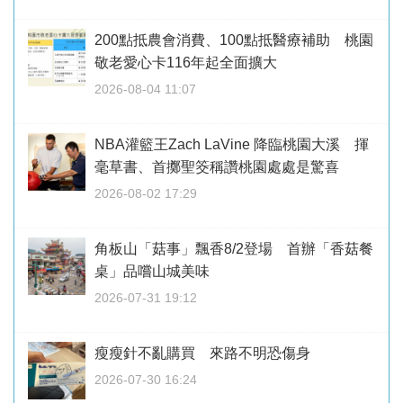
200點抵農會消費、100點抵醫療補助 桃園
敬老愛心卡116年起全面擴大
2026-08-04 11:07
NBA灌籃王Zach LaVine 降臨桃園大溪 揮
毫草書、首擲聖筊稱讚桃園處處是驚喜
2026-08-02 17:29
角板山「菇事」飄香8/2登場 首辦「香菇餐
桌」品嚐山城美味
2026-07-31 19:12
瘦瘦針不亂購買 來路不明恐傷身
2026-07-30 16:24