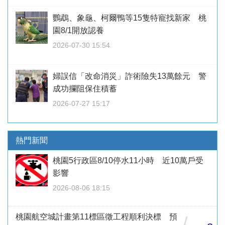
鸚鵡、象龜、柯爾鴨等15隻特寵找新家 桃
園8/1開放認養
2026-07-30 15:54
婦誤信「改命消災」詐術險失13萬餘元 警
成功攔阻保住積蓄
2026-07-27 15:17
熱門新聞
桃園5行政區8/10停水11小時 近10萬戶受
影響
2026-08-06 18:15
桃園航空城計畫第11標區徵工程順利決標 預
/