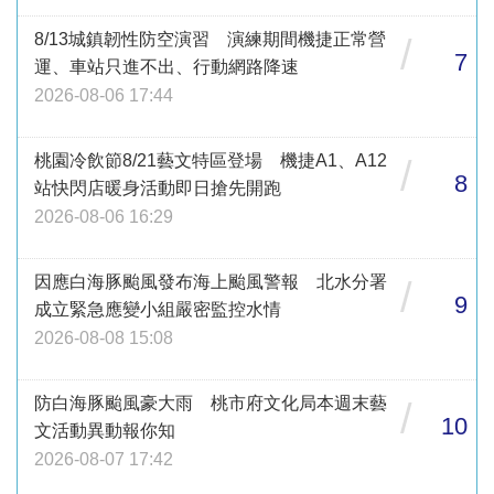
8/13城鎮韌性防空演習 演練期間機捷正常營
/
7
運、車站只進不出、行動網路降速
2026-08-06 17:44
桃園冷飲節8/21藝文特區登場 機捷A1、A12
/
8
站快閃店暖身活動即日搶先開跑
2026-08-06 16:29
因應白海豚颱風發布海上颱風警報 北水分署
/
9
成立緊急應變小組嚴密監控水情
2026-08-08 15:08
防白海豚颱風豪大雨 桃市府文化局本週末藝
/
10
文活動異動報你知
2026-08-07 17:42