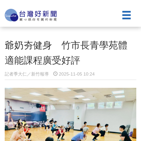
爺奶夯健身 竹市長青學苑體
適能課程廣受好評
記者季大仁／新竹報導
2025-11-05 10:24