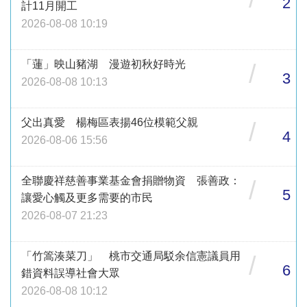
2
計11月開工
2026-08-08 10:19
「蓮」映山豬湖 漫遊初秋好時光
/
3
2026-08-08 10:13
父出真愛 楊梅區表揚46位模範父親
/
4
2026-08-06 15:56
全聯慶祥慈善事業基金會捐贈物資 張善政：
/
5
讓愛心觸及更多需要的市民
2026-08-07 21:23
「竹篙湊菜刀」 桃市交通局駁余信憲議員用
/
6
錯資料誤導社會大眾
2026-08-08 10:12