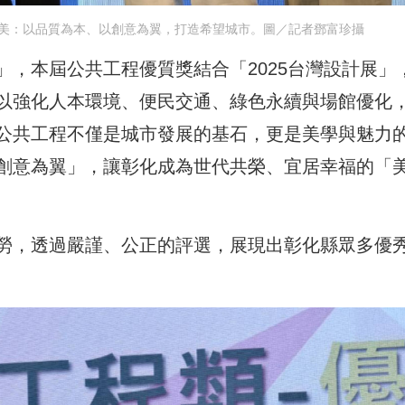
美：以品質為本、以創意為翼，打造希望城市。圖／記者鄧富珍攝
，本屆公共工程優質獎結合「2025台灣設計展」
以強化人本環境、便民交通、綠色永續與場館優化
公共工程不僅是城市發展的基石，更是美學與魅力
創意為翼」，讓彰化成為世代共榮、宜居幸福的「
勞，透過嚴謹、公正的評選，展現出彰化縣眾多優