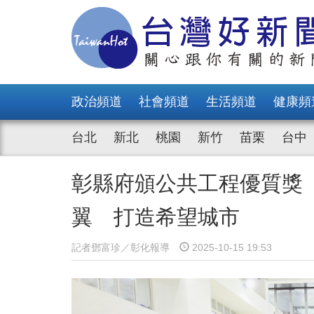
政治頻道
社會頻道
生活頻道
健康頻
台北
新北
桃園
新竹
苗栗
台中
彰縣府頒公共工程優質獎
翼 打造希望城市
記者鄧富珍／彰化報導
2025-10-15 19:53