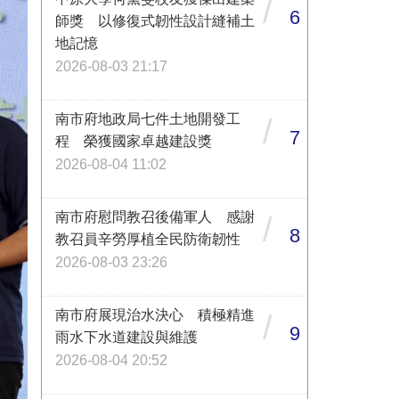
/
6
師獎 以修復式韌性設計縫補土
地記憶
2026-08-03 21:17
南市府地政局七件土地開發工
/
7
程 榮獲國家卓越建設獎
2026-08-04 11:02
南市府慰問教召後備軍人 感謝
/
8
教召員辛勞厚植全民防衛韌性
2026-08-03 23:26
南市府展現治水決心 積極精進
/
9
雨水下水道建設與維護
2026-08-04 20:52