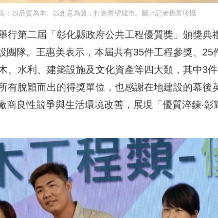
美：以品質為本、以創意為翼，打造希望城市。圖／記者鄧富珍攝
庭舉行第二屆「彰化縣政府公共工程優質獎」頒獎典
團隊。王惠美表示，本屆共有35件工程參獎、25
土木、水利、建築設施及文化資產等四大類，其中3件
喜所有脫穎而出的得獎單位，也感謝在地建設的幕後
廠商良性競爭與生活環境改善，展現「優質淬鍊‧彰