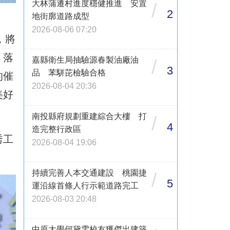
大林蒲遷村進度穩健推進 安置
/
2
地街廓道路成型
2026-08-06 07:20
，將
，落
嘉縣衛生局抽驗源春製油廠油
/
3
品 苯駢芘檢驗合格
的催
2026-08-04 20:36
美好
南投縣府規劃重建綜合大樓 打
/
4
造完整行政區
秀工
2026-08-04 19:06
持續完善人本交通建設 桃園捷
/
5
運沿線首條人行示範道路完工
2026-08-03 20:48
中原大學何黛雯校友獲傑出建築