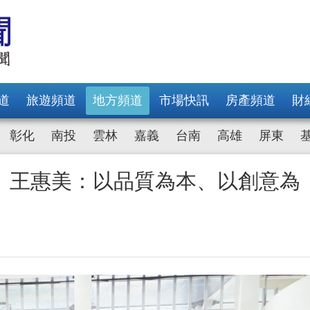
道
旅遊頻道
地方頻道
市場快訊
房產頻道
財
彰化
南投
雲林
嘉義
台南
高雄
屏東
 王惠美：以品質為本、以創意為