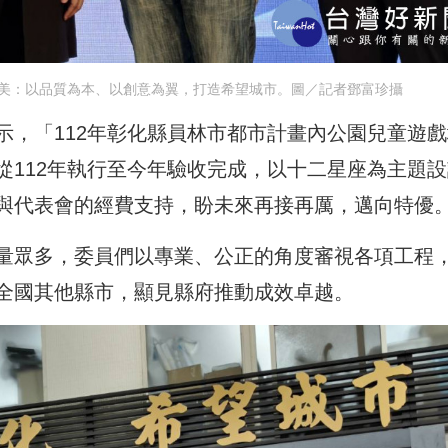
美：以品質為本、以創意為翼，打造希望城市。圖／記者鄧富珍攝
示，「112年彰化縣員林市都市計畫內公園兒童遊戲
從112年執行至今年驗收完成，以十二星座為主題設
與代表會的經費支持，盼未來再接再厲，邁向特優
量眾多，委員們以專業、公正的角度審視各項工程
全國其他縣市，顯見縣府推動成效卓越。