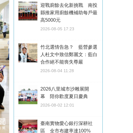
迎戰廚餘去化新挑戰 南投
縣推家用廚餘機補助每戶最
高5000元
2026-08-05 17:23
竹北選情告急？ 藍營參選
人杜文中致信鄭麗文：藍白
合作絕不能喪失尊嚴
2026-08-04 11:28
2026八里城市沙雕展開
幕 陪你歡度夏日慶典
2026-08-02 12:01
臺南實物愛心銀行深耕社
區 全市布建率達100%