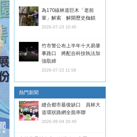
為170線林道巨木「老前
輩」解索 解開歷史枷鎖
2026-07-23 10:45
竹市警公布上半年十大易肇
事路口 將配合科技執法加
強取締
2026-07-22 11:58
熱門新聞
縫合都市最後缺口 員林大
道環狀路網全面串聯
2026-08-04 20:49