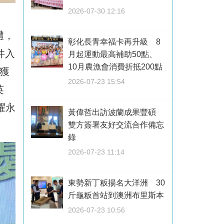
2026-07-30 12:16
禮，
彰化長青幸福卡再升級 8
件入
月起運動最高補助50點、
10月農漁會消費折抵200點
獲
2026-07-23 15:54
英
耀永
黃偉哲出訪波蘭成果豐碩
雙方簽署友好交流合作備忘
錄
2026-07-23 11:14
東勢新丁粄揚名大洋洲 30
斤龜粄首站到澳洲布里斯本
2026-07-23 10:56