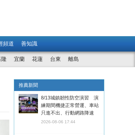
經頻道
善知識
基隆
宜蘭
花蓮
台東
離島
推薦新聞
8/13城鎮韌性防空演習 演
練期間機捷正常營運、車站
只進不出、行動網路降速
2026-08-06 17:44