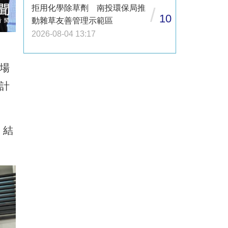
拒用化學除草劑 南投環保局推
/
10
動雜草友善管理示範區
2026-08-04 13:17
場
計
。
，結