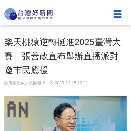
樂天桃猿逆轉挺進2025臺灣大
賽 張善政宣布舉辦直播派對
邀市民應援
記者葉志成／桃園報導
2025-10-15 16:21