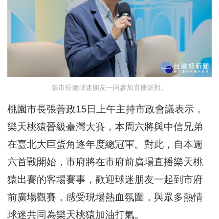
張市長邀球迷朋友一同參加直播派對。
桃園市長張善政15日上午主持市政會議表示，
樂天桃猿晉級臺灣大賽，本周六將與中信兄弟
在臺北大巨蛋角逐年度總冠軍。對此，自本週
六首戰開始，市府將在市府前廣場直播樂天桃
猿出賽的客場賽事，歡迎球迷朋友一起到市府
前廣場觀賽，感受現場熱血氛圍，與眾多熱情
球迷共同為樂天桃猿加油打氣。