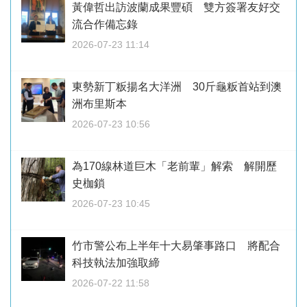
黃偉哲出訪波蘭成果豐碩 雙方簽署友好交
流合作備忘錄
2026-07-23 11:14
東勢新丁粄揚名大洋洲 30斤龜粄首站到澳
洲布里斯本
2026-07-23 10:56
為170線林道巨木「老前輩」解索 解開歷
史枷鎖
2026-07-23 10:45
竹市警公布上半年十大易肇事路口 將配合
科技執法加強取締
2026-07-22 11:58