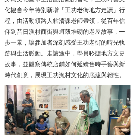
化協會今年特別新增「王功老街地方走讀」行
程，由活動領路人粘清課老師帶領，從百年信
仰到昔日漁村商街與蚵殼堆砌的老屋故事，一
步一景，讓參加者深刻感受王功老街的時光軌
跡與生活脈動。走讀途中，學員聆聽地方文史
故事，並觀察傳統店鋪如何延續舊時手藝與新
時代創意，展現王功漁村文化的底蘊與韌性。