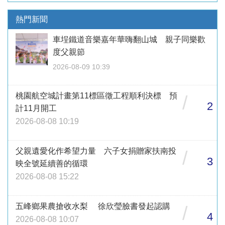
熱門新聞
車埕鐵道音樂嘉年華嗨翻山城 親子同樂歡
度父親節
2026-08-09 10:39
桃園航空城計畫第11標區徵工程順利決標 預
/
2
計11月開工
2026-08-08 10:19
父親遺愛化作希望力量 六子女捐贈家扶南投
/
3
映全號延續善的循環
2026-08-08 15:22
五峰鄉果農搶收水梨 徐欣瑩臉書發起認購
/
4
2026-08-08 10:07