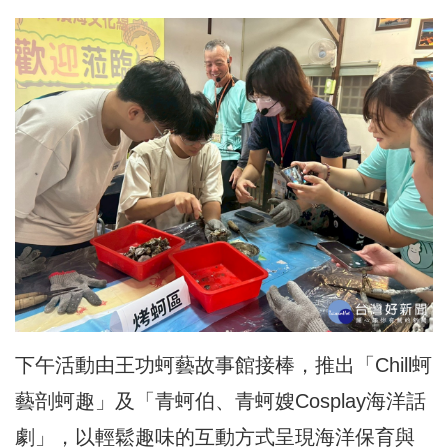
下午活動由王功蚵藝故事館接棒，推出「Chill蚵
藝剖蚵趣」及「青蚵伯、青蚵嫂Cosplay海洋話
劇」，以輕鬆趣味的互動方式呈現海洋保育與