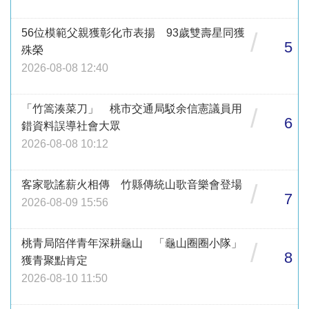
56位模範父親獲彰化市表揚 93歲雙壽星同獲
/
5
殊榮
2026-08-08 12:40
「竹篙湊菜刀」 桃市交通局駁余信憲議員用
/
6
錯資料誤導社會大眾
2026-08-08 10:12
客家歌謠薪火相傳 竹縣傳統山歌音樂會登場
/
7
2026-08-09 15:56
桃青局陪伴青年深耕龜山 「龜山圈圈小隊」
/
8
獲青聚點肯定
2026-08-10 11:50