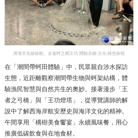
濱海文化線啟航、走進蚵之鄉王功 體驗永續‧文化‧綠色旅程
在「潮間帶蚵田體驗」中，民眾親自涉水探訪
生態，近距離觀察潮間帶生物與蚵架結構，體
驗漁民智慧與自然共生的奧妙。接著漫步「王
者之弓橋」與「王功燈塔」，從導覽講師的解
說中了解西海岸航安歷史與海洋文化的精神。
午間享用「構樹美食饗宴」永續風味餐，用心
推廣低碳飲食與在地食材。