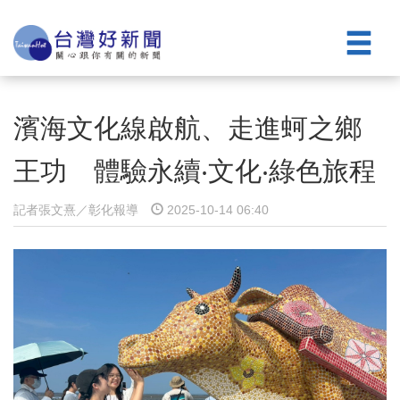
濱海文化線啟航、走進蚵之鄉
王功 體驗永續‧文化‧綠色旅程
記者張文熹／彰化報導
2025-10-14 06:40