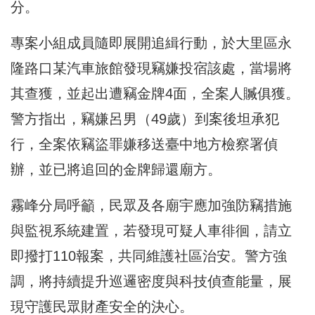
分。
專案小組成員隨即展開追緝行動，
於大里區永
隆路口某汽車旅館發現竊嫌投宿該處，當場將
其查獲，
並起出遭竊金牌4面，全案人贓俱獲。
警方指出，竊嫌呂男（
49歲）到案後坦承犯
行，
全案依竊盜罪嫌移送臺中地方檢察署偵
辦，
並已將追回的金牌歸還廟方。
霧峰分局呼籲，民眾及各廟宇應加強防竊措施
與監視系統建置，
若發現可疑人車徘徊，請立
即撥打110報案，共同維護社區治安。
警方強
調，將持續提升巡邏密度與科技偵查能量，
展
現守護民眾財產安全的決心。