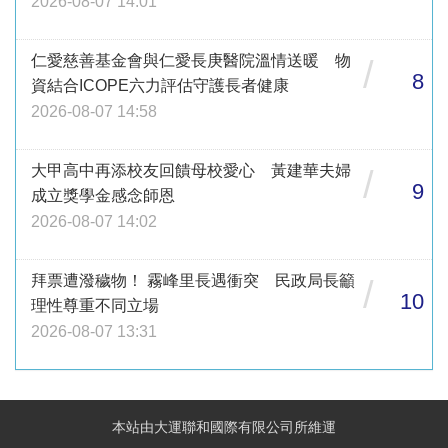
2026-08-07 14:01
仁愛慈善基金會與仁愛長庚醫院溫情送暖 物
/
8
資結合ICOPE六力評估守護長者健康
2026-08-07 14:58
大甲高中再添校友回饋母校愛心 黃建華夫婦
/
9
成立獎學金感念師恩
2026-08-07 14:02
拜票遭潑穢物！ 霧峰里長遇衝突 民政局長籲
/
10
理性尊重不同立場
2026-08-07 13:31
本站由大運聯和國際有限公司所維運