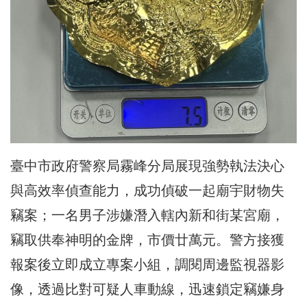
臺中市政府警察局霧峰分局展現強勢執法決心
與高效率偵查能力，
成功偵破一起廟宇財物失
竊案；
一名男子涉嫌潛入轄內新和街某宮廟，
竊取供奉神明的金牌，
市價廿萬元。警方接獲
報案後立即成立專案小組，
調閱周邊監視器影
像，透過比對可疑人車動線，迅速鎖定竊嫌身