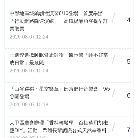
中部地區城鎮韌性演習8/10登場 首度舉辦
/
4
「行動網路降速演練」 高鐵提醒旅客提早訂
票取票
2026-08-07 12:24
王凱猝逝掀睡眠健康討論 醫示警「睡不好當
/
5
成日常」最危險
2026-08-07 10:04
「山谷巡禮・星空樂章」部落健行音樂會 9/5
/
6
谷關登場
2026-08-07 10:18
大甲區農會辦理「香料輕鬆學－百搭萬用胡椒
/
7
鹽DIY」活動 帶領長輩認識各式天然辛香料