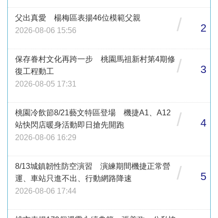
父出真愛 楊梅區表揚46位模範父親
/
2
2026-08-06 15:56
保存眷村文化再跨一步 桃園馬祖新村第4期修
/
3
復工程動工
2026-08-05 17:31
桃園冷飲節8/21藝文特區登場 機捷A1、A12
/
4
站快閃店暖身活動即日搶先開跑
2026-08-06 16:29
8/13城鎮韌性防空演習 演練期間機捷正常營
/
5
運、車站只進不出、行動網路降速
2026-08-06 17:44