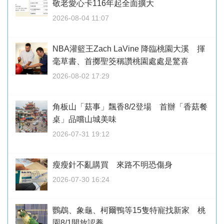
敬老愛心卡116年起全面擴大
2026-08-04 11:07
NBA灌籃王Zach LaVine 降臨桃園大溪 揮
毫草書、首擲聖筊稱讚桃園處處是驚喜
2026-08-02 17:29
角板山「菇事」飄香8/2登場 首辦「香菇餐
桌」品嚐山城美味
2026-07-31 19:12
瘦瘦針不亂購買 來路不明恐傷身
2026-07-30 16:24
鸚鵡、象龜、柯爾鴨等15隻特寵找新家 桃
園8/1開放認養