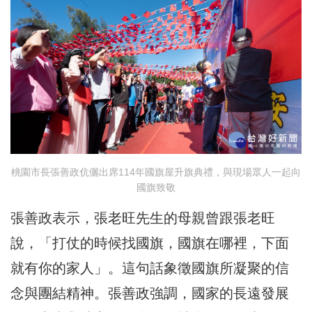
桃園市長張善政伉儷出席114年國旗屋升旗典禮，與現場眾人一起向
國旗致敬
張善政表示，張老旺先生的母親曾跟張老旺
說，「打仗的時候找國旗，國旗在哪裡，下面
就有你的家人」。這句話象徵國旗所凝聚的信
念與團結精神。張善政強調，國家的長遠發展