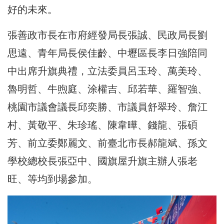
好的未來。
張善政市長在市府經發局長張誠、民政局長劉
思遠、青年局長侯佳齡、中壢區長李日強陪同
中出席升旗典禮，立法委員呂玉玲、萬美玲、
魯明哲、牛煦庭、涂權吉、邱若華、羅智強、
桃園市議會議長邱奕勝、市議員舒翠玲、詹江
村、黃敬平、朱珍瑤、陳韋曄、錢龍、張碩
芳、前立委鄭麗文、前臺北市長郝龍斌、孫文
學校總校長張亞中、國旗屋升旗主辦人張老
旺、等均到場參加。