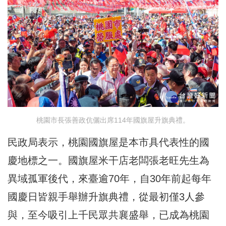
桃園市長張善政伉儷出席114年國旗屋升旗典禮。
民政局表示，桃園國旗屋是本市具代表性的國
慶地標之一。國旗屋米干店老闆張老旺先生為
異域孤軍後代，來臺逾70年，自30年前起每年
國慶日皆親手舉辦升旗典禮，從最初僅3人參
與，至今吸引上千民眾共襄盛舉，已成為桃園