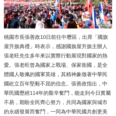
桃園市長張善政10日前往中壢區，出席「國旗
屋升旗典禮」時表示，感謝國旗屋升旗主辦人
張老旺先生多年來以實際行動展現對國家的熱
愛。張老旺曾為國家上戰場、保家衛國，是全
體國人敬佩的國軍英雄，其精神象徵著中華民
國屹立百年堅毅不屈的信念。張善政指出，中
華民國歷經114年的艱辛奮鬥，能走到今日實屬
不易，期盼全民齊心努力，共同為國家與城市
的永續發展而奮鬥，一同為中華民國共創更美