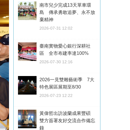
南市兒少完成13天單車環
島 傳承勇敢追夢、永不放
棄精神
2026-07-31 12:02
臺南實物愛心銀行深耕社
區 全市布建率達100%
2026-07-30 12:16
2026一見雙雕藝術季 7大
特色展區展期至8/30
2026-07-23 12:22
黃偉哲出訪波蘭成果豐碩
雙方簽署友好交流合作備忘
錄