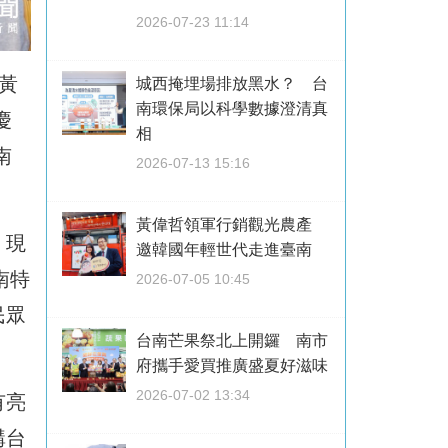
2026-07-23 11:14
黃
城西掩埋場排放黑水？ 台
南環保局以科學數據澄清真
慶
相
南
2026-07-13 15:16
黃偉哲領軍行銷觀光農產
，現
邀韓國年輕世代走進臺南
南特
2026-07-05 10:45
民眾
台南芒果祭北上開鑼 南市
府攜手愛買推廣盛夏好滋味
2026-07-02 13:34
有亮
購台