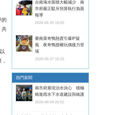
台南淹水面積大幅減少 南
市府嚴正駁斥預算執行負面
報導
季的
2026-06-30 10:00
，共
臺南菜奇鴨熱賣引爆IP旋
風 夜奇鴨授權玩偶接力登
以
場
2026-06-27 16:23
爽，
熱門新聞
南市府展現治水決心 積極
精進雨水下水道建設與維護
2026-08-04 20:52