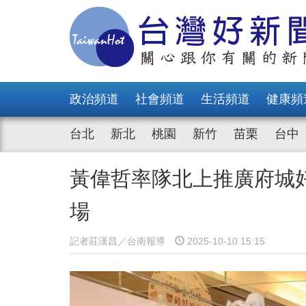
政治頻道
社會頻道
生活頻道
健康頻
台北
新北
桃園
新竹
苗栗
台中
黃偉哲率隊北上推廣府城
場
記者莊漢昌／台南報導
2025-10-10 15:15