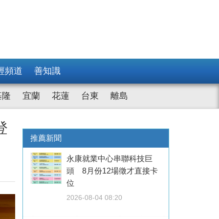
經頻道
善知識
基隆
宜蘭
花蓮
台東
離島
登
推薦新聞
永康就業中心串聯科技巨
頭 8月份12場徵才直接卡
位
2026-08-04 08:20