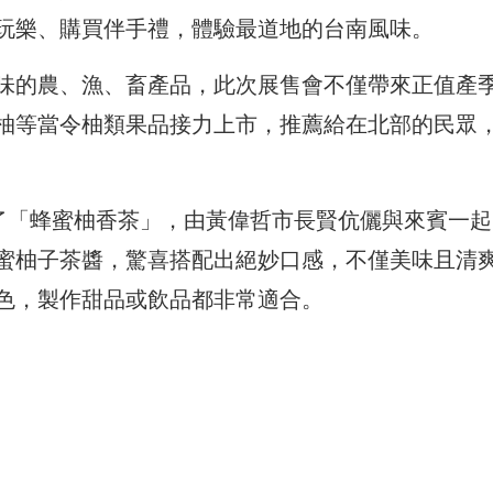
玩樂、購買伴手禮，體驗最道地的台南風味。
味的農、漁、畜產品，此次展售會不僅帶來正值產
柚等當令柚類果品接力上市，推薦給在北部的民眾
來了「蜂蜜柚香茶」，由黃偉哲市長賢伉儷與來賓一起
蜜柚子茶醬，驚喜搭配出絕妙口感，不僅美味且清
色，製作甜品或飲品都非常適合。