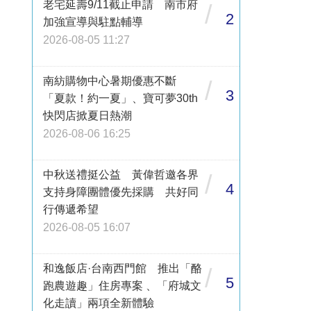
老宅延壽9/11截止申請 南市府
/
2
加強宣導與駐點輔導
2026-08-05 11:27
南紡購物中心暑期優惠不斷
/
3
「夏款！約一夏」、寶可夢30th
快閃店掀夏日熱潮
2026-08-06 16:25
中秋送禮挺公益 黃偉哲邀各界
/
4
支持身障團體優先採購 共好同
行傳遞希望
2026-08-05 16:07
和逸飯店·台南西門館 推出「酪
/
5
跑農遊趣」住房專案 、「府城文
化走讀」兩項全新體驗