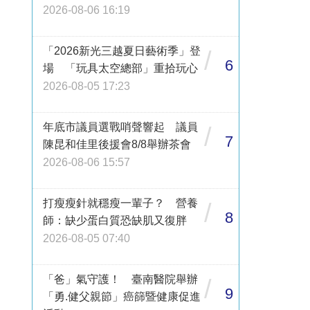
2026-08-06 16:19
「2026新光三越夏日藝術季」登
/
6
場 「玩具太空總部」重拾玩心
2026-08-05 17:23
年底市議員選戰哨聲響起 議員
/
7
陳昆和佳里後援會8/8舉辦茶會
2026-08-06 15:57
打瘦瘦針就穩瘦一輩子？ 營養
/
8
師：缺少蛋白質恐缺肌又復胖
2026-08-05 07:40
「爸」氣守護！ 臺南醫院舉辦
/
9
「勇.健父親節」癌篩暨健康促進