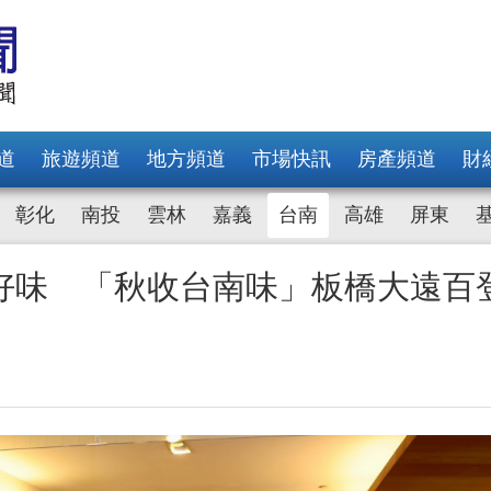
道
旅遊頻道
地方頻道
市場快訊
房產頻道
財
彰化
南投
雲林
嘉義
台南
高雄
屏東
好味 「秋收台南味」板橋大遠百