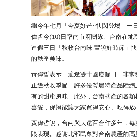
繼今年七月「今夏好芒~快閃登場」一
偉哲今(10)日率南市府團隊、台南在地商
連假三日「秋收台南味 豐饒好時節」
的秋季美味。
黃偉哲表示，適逢雙十國慶節日，非常
正逢秋收季節，許多優質農特產品陸續上
有的甜蜜風味，此外，台南盛產的各類
喜愛，保證能讓大家買得安心、吃得放
黃偉哲說，台南與大遠百合作多年，每
眼表現。感謝北部民眾對台南農產的高