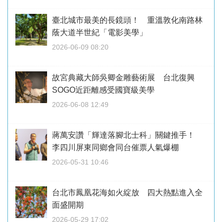
臺北城市最美的長鏡頭！ 重溫敦化南路林
蔭大道半世紀「電影美學」
2026-06-09 08:20
故宮典藏大師吳卿金雕藝術展 台北復興
SOGO近距離感受國寶級美學
2026-06-08 12:49
蔣萬安讚「輝達落腳北士科」關鍵推手！
李四川屏東同鄉會同台催票人氣爆棚
2026-05-31 10:46
台北市鳳凰花海如火綻放 四大熱點進入全
面盛開期
2026-05-29 17:02