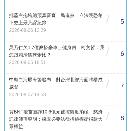
批藍白拖垮總預算審查 民進黨：立法院恐創
/
5
下史上最荒謬紀錄
2026-08-06 12:29
吳乃仁欠1.7億爽搭豪車上健身房 柯文哲：我
/
6
怎跟賴清德乾爹比？
2026-08-05 18:51
中颱白海豚海警發布 對台灣北部海面將構成
/
7
威脅
2026-08-07 14:58
買BNT疫苗遭詐10.6億元被控態度消極 慈濟
/
8
託律師再聲明：採取必要法律措施捍衛捐款大
眾權益