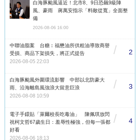
白海豚颱風逼近！北市8、9日恐飆9級陣
風、豪雨 蔣萬安指示「料敵從寬」全面整
備
2026-08-06 16:00
中聯油脂案 台糖︰福懋油所供粗油導致商譽
/
2
受損、商品下架損失，將正式提告
2026-08-05 22:03
白海豚颱風外圍環流影響 中部以北防豪大
/
3
雨、沿海離島風強浪大留意巨浪
2026-08-08 10:59
電子手鐶貼「萊爾校長吃毒油」 陳佩琪放閃
/
4
祝柯文哲67歲生日：羞辱性極強，但每一張都
好看
2026-08-06 18:13