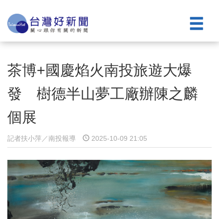
茶博+國慶焰火南投旅遊大爆
發 樹德半山夢工廠辦陳之麟
個展
記者扶小萍／南投報導
2025-10-09 21:05