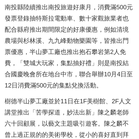
南投縣陸續推出南投旅遊好康月，消費滿500元
發票登錄抽特斯拉電動車、數十家觀旅業者也
配合縣府推出期間限定的好康優惠，例如清境
農場與杉林溪、九九峰動物樂園等，皆推出門
票優惠，半山夢工廠也推出抱石攀岩第2人免
費，「雙城大玩家，集點抽好禮」則是南投結
合國慶晚會所在地台中市，聯合舉辦10月4日至
12日消費滿500元的集點兌換活動。
樹德半山夢工廠並於11日在1F美樹館、2F人文
講堂推出「苦學探道，妙法出新」陳之麟老師
六十回顧展，以藝文主題吸引遊客。陳之麟不
曾上過正規的的美術學校，從小的喜好直到拜