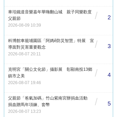
車埕鐵道音樂嘉年華嗨翻山城 親子同樂歡度
/
2
父親節
2026-08-09 10:39
科博館車籠埔園區「阿媽ê防災智慧」特展 宣
/
3
導面對災害重要觀念
2026-08-07 20:11
克明宮「關公文化節」攝影展 彰顯南投13鄉
/
4
鎮市之美
2026-08-07 19:46
父親節「爸氣加碼」竹山紫南宮辦捐血活動
/
5
捐血贈馬年項鍊、套幣
2026-08-07 13:23