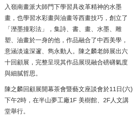
入嶺南畫派大師門下學習具改革精神的水墨
畫，也學習水彩畫與油畫等西畫技巧，創立了
「溼墨撞彩法」，集詩、書、畫、水墨、雕
塑、油畫於一身的他，作品融合了中西美學，
意涵淡遠深邃、雋永動人。陳之麟老師展出六
十回顧展，完整呈現其作品展現融合磅礴氣度
與細膩哲思。
陳之麟回顧展開幕茶會暨藝文座談會於11日(六)
下午2時，在半山夢工廠1F 美樹館、2F人文講
堂舉行。