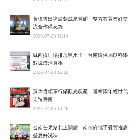
黃偉哲出訪波蘭成果豐碩 雙方簽署友好交
流合作備忘錄
2026-07-23 11:14
城西掩埋場排放黑水？ 台南環保局以科學
數據澄清真相
2026-07-13 15:16
黃偉哲領軍行銷觀光農產 邀韓國年輕世代
走進臺南
2026-07-05 10:45
台南芒果祭北上開鑼 南市府攜手愛買推廣
盛夏好滋味