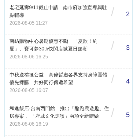
老宅延壽9/11截止申請 南市府加強宣導與駐
/
2
點輔導
2026-08-05 11:27
南紡購物中心暑期優惠不斷 「夏款！約一
/
3
夏」、寶可夢30th快閃店掀夏日熱潮
2026-08-06 16:25
中秋送禮挺公益 黃偉哲邀各界支持身障團體
/
4
優先採購 共好同行傳遞希望
2026-08-05 16:07
和逸飯店·台南西門館 推出「酪跑農遊趣」住
/
5
房專案 、「府城文化走讀」兩項全新體驗
2026-08-06 16:19