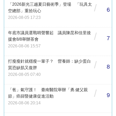
「2026新光三越夏日藝術季」登場 「玩具太
/
6
空總部」重拾玩心
2026-08-05 17:23
年底市議員選戰哨聲響起 議員陳昆和佳里後
/
7
援會8/8舉辦茶會
2026-08-06 15:57
打瘦瘦針就穩瘦一輩子？ 營養師：缺少蛋白
/
8
質恐缺肌又復胖
2026-08-05 07:40
「爸」氣守護！ 臺南醫院舉辦「勇.健父親
/
9
節」癌篩暨健康促進活動
2026-08-06 20:14