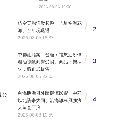
2026-08-06 16:00
貓空亮點活動起跑 「星空到花
/
2
海」全年玩透透
2026-08-05 18:33
中聯油脂案 台糖︰福懋油所供
/
3
粗油導致商譽受損、商品下架損
失，將正式提告
2026-08-05 22:03
白海豚颱風外圍環流影響 中部
/
鐵公
4
以北防豪大雨、沿海離島風強浪
大留意巨浪
2026-08-08 10:59