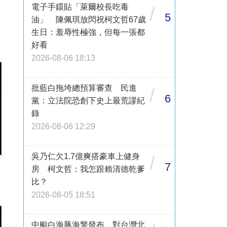
電子手鐶貼「萊爾校長吃毒
/
5
油」 陳佩琪放閃祝柯文哲67歲
生日：羞辱性極強，但每一張都
好看
2026-08-06 18:13
批藍白拖垮總預算審查 民進
/
6
黨：立法院恐創下史上最荒謬紀
錄
2026-08-06 12:29
吳乃仁欠1.7億爽搭豪車上健身
/
7
房 柯文哲：我怎跟賴清德乾爹
比？
2026-08-05 18:51
中颱白海豚海警發布 對台灣北