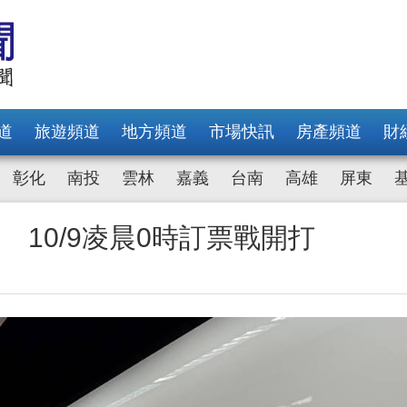
道
旅遊頻道
地方頻道
市場快訊
房產頻道
財
彰化
南投
雲林
嘉義
台南
高雄
屏東
 10/9凌晨0時訂票戰開打