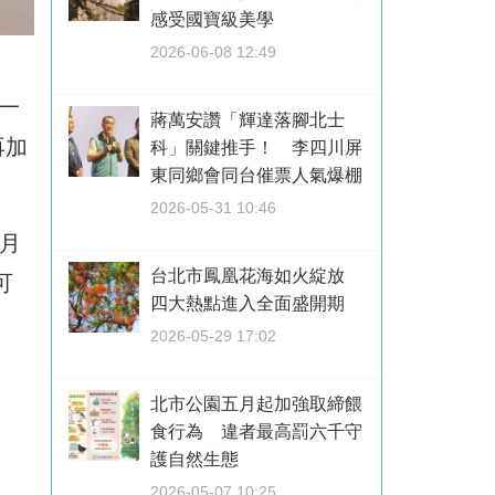
感受國寶級美學
2026-06-08 12:49
進一
蔣萬安讚「輝達落腳北士
再加
科」關鍵推手！ 李四川屏
東同鄉會同台催票人氣爆棚
2026-05-31 10:46
0月
台北市鳳凰花海如火綻放
可
四大熱點進入全面盛開期
2026-05-29 17:02
北市公園五月起加強取締餵
食行為 違者最高罰六千守
護自然生態
2026-05-07 10:25