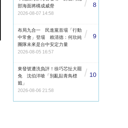
/
8
部海面將構成威脅
2026-08-07 14:58
布局九合一 民進黨首場「行動
/
9
中常會」登場 賴清德：何欣純
團隊未來是台中安定力量
2026-08-05 16:57
東發號遭洗負評！徐巧芯扯大罷
/
10
免 沈伯洋嗆「別亂貼青鳥標
籤」
2026-08-06 21:58