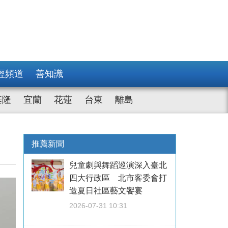
經頻道
善知識
基隆
宜蘭
花蓮
台東
離島
推薦新聞
兒童劇與舞蹈巡演深入臺北
四大行政區 北市客委會打
造夏日社區藝文饗宴
2026-07-31 10:31