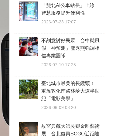
「雙北AI公車站長」上線
智慧服務提升便利性
2026-07-23 17:07
不刻意討好民眾 台中颱風
假「神預測」盧秀燕強調相
信專業團隊
2026-07-10 17:25
臺北城市最美的長鏡頭！
重溫敦化南路林蔭大道半世
紀「電影美學」
2026-06-09 08:20
故宮典藏大師吳卿金雕藝術
展 台北復興SOGO近距離