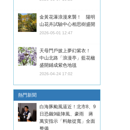
金黃花瀑浪漫來襲！ 陽明
山花卉試驗中心相思樹盛開
2026-05-01 12:47
天母門戶披上夢幻紫衣！
中山北路「浪漫亭」藍花楹
盛開鋪成紫色地毯
2026-04-24 17:02
熱門新聞
白海豚颱風逼近！北市8、9
日恐飆9級陣風、豪雨 蔣
萬安指示「料敵從寬」全面
整備