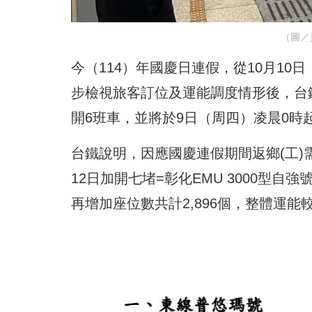
（圖／
今（114）年國慶日連假，從10月10
步檢視旅客訂位及運能調度情形後，台鐵公
開6班車，並將於9日（周四）凌晨0時
台鐵說明，因應國慶連假期間返鄉(工)需
12日加開七堵=彰化EMU 3000型自
再增加座位數共計2,896個，整體運能較