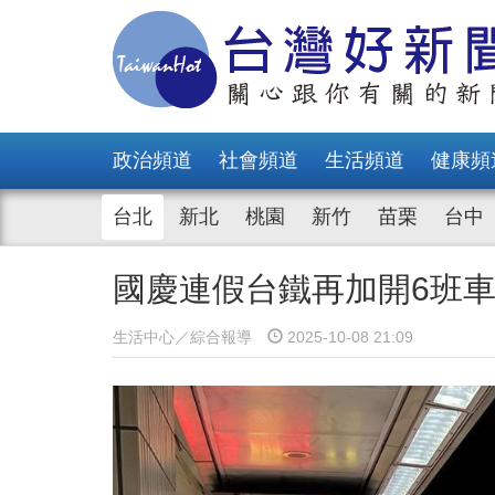
政治頻道
社會頻道
生活頻道
健康頻
台北
新北
桃園
新竹
苗栗
台中
國慶連假台鐵再加開6班車
生活中心／綜合報導
2025-10-08 21:09