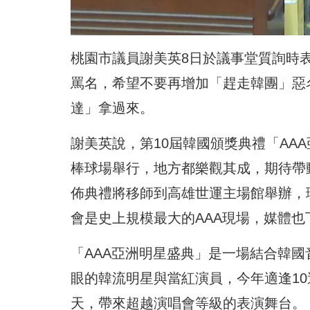
桃園市議員謝美英8日於議事堂質詢時
罵名，希望不要再增加「趕走韓團」惡
達」拿過來。
謝美英說，第10屆韓國頒獎典禮「AA
棒球場舉行，地方都樂觀其成，期待帶
佈典禮將移師到高雄世運主場館舉辦，
會是史上規模最大的AAA現場，媒體
「AAA亞洲明星盛典」是一場結合韓
眼的韓流明星與當紅演員，今年適逢1
天，帶來超越演唱會等級的表演舞台。