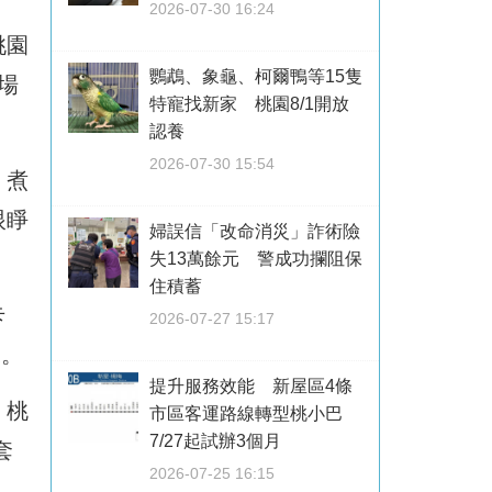
2026-07-30 16:24
桃園
鸚鵡、象龜、柯爾鴨等15隻
場
特寵找新家 桃園8/1開放
認養
2026-07-30 15:54
，煮
眼睜
婦誤信「改命消災」詐術險
失13萬餘元 警成功攔阻保
住積蓄
卡
2026-07-27 15:17
來。
提升服務效能 新屋區4條
、桃
市區客運路線轉型桃小巴
7/27起試辦3個月
套
2026-07-25 16:15