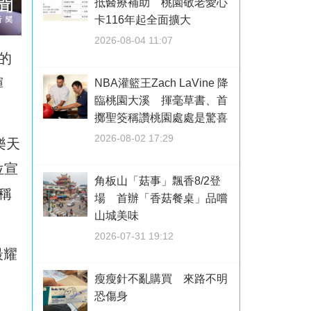
抵醫療補助 桃園敬老愛心
卡116年起全面擴大
2026-08-04 11:07
的
輝
NBA灌籃王Zach LaVine 降
臨桃園大溪 揮毫草書、首
擲聖筊稱讚桃園處處是驚喜
2026-08-02 17:29
樂天
位宣
角板山「菇事」飄香8/2登
稱
場 首辦「香菇餐桌」品嚐
山城美味
2026-07-31 19:12
最耀
瘦瘦針不亂購買 來路不明
恐傷身