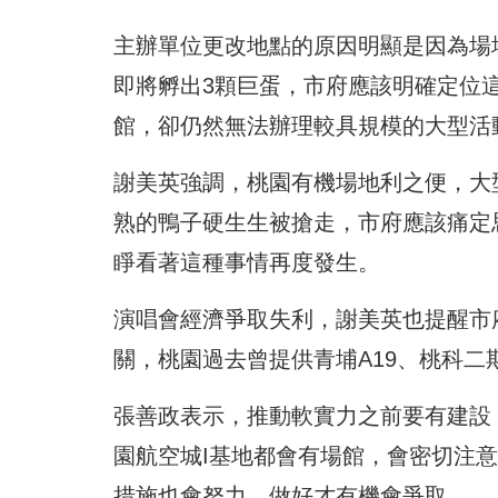
主辦單位更改地點的原因明顯是因為場
即將孵出3顆巨蛋，市府應該明確定位
館，卻仍然無法辦理較具規模的大型活
謝美英強調，桃園有機場地利之便，大
熟的鴨子硬生生被搶走，市府應該痛定
睜看著這種事情再度發生。
演唱會經濟爭取失利，謝美英也提醒市
關，桃園過去曾提供青埔A19、桃科
張善政表示，推動軟實力之前要有建設
園航空城I基地都會有場館，會密切注
措施也會努力，做好才有機會爭取。