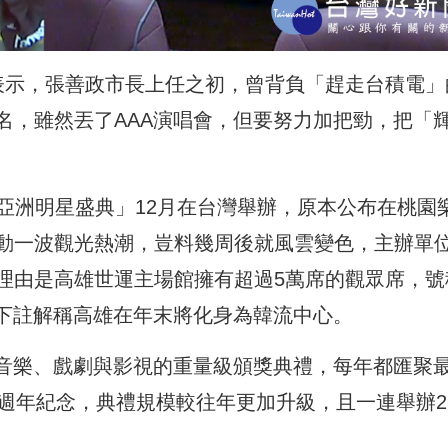
表示，張善政市長上任之初，曾背負「趕走台積電」
名，雖然丟了AAA演唱會，但要努力加把勁，把「
A亞洲明星盛典」12月在台灣舉辦，原本公布在桃園
動一波觀光熱潮，豈料幾周後就風雲變色，主辦單
理由是高雄世運主場館擁有超過5萬席的觀眾席，號
也下註解稱高雄在年末將化身為韓流中心。
國音樂、戲劇與影視的重量級頒獎典禮，每年都匯聚
0週年紀念，典禮規模較往年更加升級，且一連舉辦2