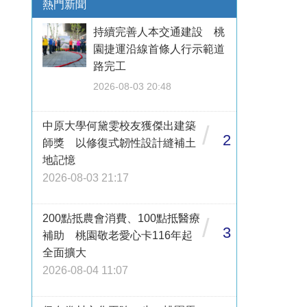
熱門新聞
持續完善人本交通建設 桃
園捷運沿線首條人行示範道
路完工
2026-08-03 20:48
中原大學何黛雯校友獲傑出建築
/
2
師獎 以修復式韌性設計縫補土
地記憶
2026-08-03 21:17
200點抵農會消費、100點抵醫療
/
3
補助 桃園敬老愛心卡116年起
全面擴大
2026-08-04 11:07