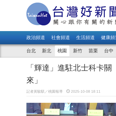
政治頻道
社會頻道
生活頻道
健康頻
台北
新北
桃園
新竹
苗栗
台中
「輝達」進駐北士科卡關
來」
記者黃駿騏／桃園報導
2025-10-08 18:11