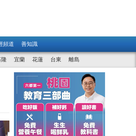
經頻道
善知識
基隆
宜蘭
花蓮
台東
離島