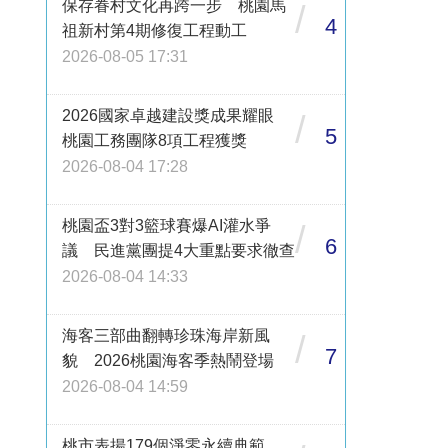
保存眷村文化再跨一步 桃園馬
/
4
祖新村第4期修復工程動工
2026-08-05 17:31
2026國家卓越建設獎成果耀眼
/
5
桃園工務團隊8項工程獲獎
2026-08-04 17:28
桃園盃3對3籃球賽爆AI灌水爭
/
6
議 民進黨團提4大重點要求徹查
2026-08-04 14:33
海客三部曲翻轉珍珠海岸新風
/
7
貌 2026桃園海客季熱鬧登場
2026-08-04 14:59
桃市表揚179個淨零永續典範