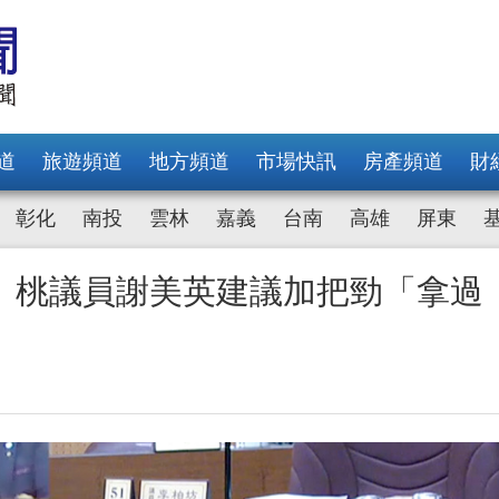
道
旅遊頻道
地方頻道
市場快訊
房產頻道
財
彰化
南投
雲林
嘉義
台南
高雄
屏東
 桃議員謝美英建議加把勁「拿過