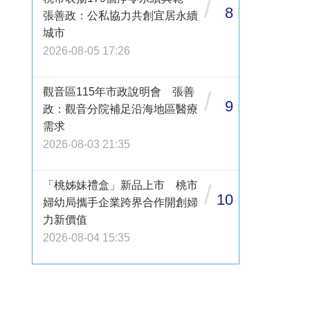
/
8
張善政：公私協力共創宜居永續
城市
2026-08-05 17:26
觀音區115年市政說明會 張善
/
9
政：觀音分院補足沿海地區醫療
需求
2026-08-03 21:35
「桃姊妹禮盒」新品上市 桃市
/
10
婦幼局攜手企業跨界合作開創婦
力新價值
2026-08-04 15:35