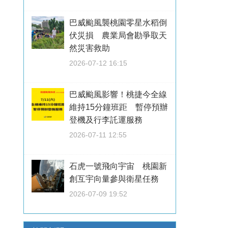
巴威颱風襲桃園零星水稻倒
伏災損 農業局會勘爭取天
然災害救助
2026-07-12 16:15
巴威颱風影響！桃捷今全線
維持15分鐘班距 暫停預辦
登機及行李託運服務
2026-07-11 12:55
石虎一號飛向宇宙 桃園新
創互宇向量參與衛星任務
2026-07-09 19:52