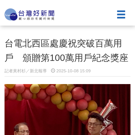
台電北西區處慶祝突破百萬用
戶 頒贈第100萬用戶紀念獎座
記者黃村杉／新北報導
2025-10-08 15:09