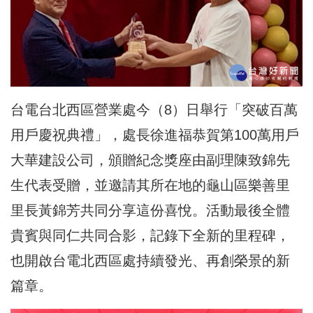
台電台北西區營業處今（8）日舉行「突破百萬
用戶慶祝典禮」，處長徐進福恭賀第100萬用戶
大華建設公司，頒贈紀念獎座由副理陳致錦先
生代表受贈，並邀請其所在地的龜山區樂善里
里長黃錦芳共同分享這份喜悅。活動最後全體
貴賓與同仁共同合影，記錄下全新的里程碑，
也開啟台電北西區處持續發光、再創榮景的新
篇章。