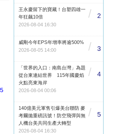
！
王永慶留下的寶藏！台塑四雄一
/
2
年狂飆10倍
2026-08-04 16:30
威剛今年EPS年增率將逾500%
/
3
2026-08-05 14:00
「世界的入口：南島台灣」為題
/
4
從台東連結世界 115年國慶焰
火點亮東海岸
75
2026-08-04 00:06
140億美元軍售引爆美台聯防 麥
/
5
考爾拋重磅訊號！防空飛彈與無
人機台美共同生產大轉型
2026-08-04 16:30