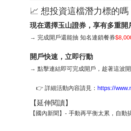
📈 想投資這檔潛力標的
現在選擇玉山證券，享有多重開
→ 完成開戶還能抽 知名連鎖餐券
$8,0
開戶快速，立即行動
→ 點擊連結即可完成開戶，趁著這波
👉 詳細活動內容請見：
https://www.
【延伸閱讀】
【國內新聞】- 手動再平衡太累，自動搞定股