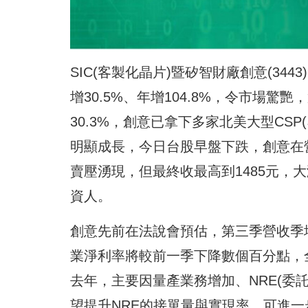
SIC(客製化晶片)暨矽智財廠創意(344
增30.5%、年增104.8%，令市場驚艷
30.3%，創意已拿下多家北美大型CS
明顯成長，今日台股早盤下跌，創意在
賣壓湧現，但最終收最高到1485元，大
資人。
創意先前在法說會預估，第三季營收季
業淨利率將較前一季下降數個百分點，
去年，主要因量產業務增加、NRE(委
望提升NRE的接單量與實現率，可進