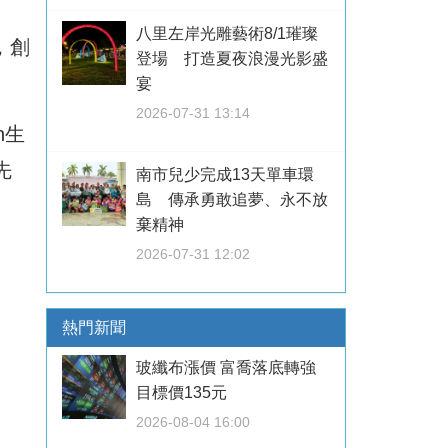
八里左岸光雕藝術8/1璀璨
，創
登場 打造夏夜浪漫光影盛
宴
2026-07-31 13:14
n生
先
南市兒少完成13天單車環
島 傳承勇敢追夢、永不放
棄精神
2026-07-31 12:02
熱門新聞
玻纖布漲價 富喬落底轉強
目標價135元
2026-08-04 16:00