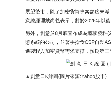
展望後市，除了加密貨幣專案熱度未減，
意總經理戴尚義表示，對於2026年以
另外，創意於8月底宣布成為繼聯發科(2454)、
態系統的公司，並著手搶食CSP自製A
進製程與加密貨幣需求支撐，預期第三
▲創意日K線圖(圖片來源:Yahoo股市)