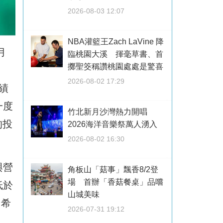
2026-08-03 12:07
NBA灌籃王Zach LaVine 降
月
臨桃園大溪 揮毫草書、首
擲聖筊稱讚桃園處處是驚喜
2026-08-02 17:29
績
一度
竹北新月沙灣熱力開唱
的投
2026海洋音樂祭萬人湧入
2026-08-02 16:30
與營
角板山「菇事」飄香8/2登
場 首辦「香菇餐桌」品嚐
低於
山城美味
，希
2026-07-31 19:12