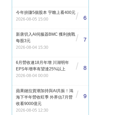
今年拚賺5個股本 宇瞻上看400元
/
6
2026-08-05 15:00
新唐切入AI伺服器BMC 獲利挑戰
/
7
每股3元
2026-08-04 15:30
6月營收連18月年增 川湖明年
/
8
EPS年增率有望達25%以上
2026-08-04 00:00
蘋果鏈拉貨潮加持與AI共振！鴻
/
9
海下半年營收旺季 外界估7月營
收看9000億元
2026-08-05 12:30