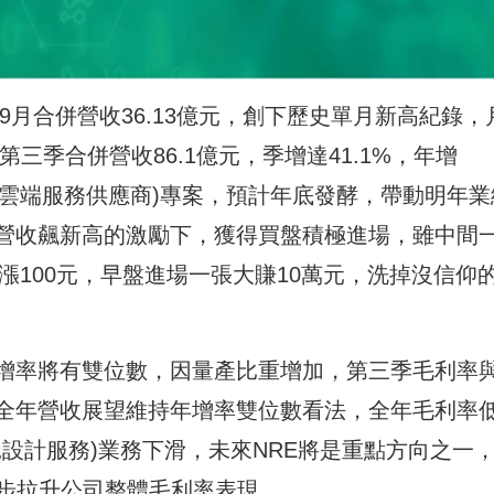
3)9月合併營收36.13億元，創下歷史單月新高紀錄，
，第三季合併營收86.1億元，季增達41.1%，年增
P(雲端服務供應商)專案，預計年底發酵，帶動明年業
營收飆新高的激勵下，獲得買盤積極進場，雖中間
漲100元，早盤進場一張大賺10萬元，洗掉沒信仰
增率將有雙位數，因量產比重增加，第三季毛利率
全年營收展望維持年增率雙位數看法，全年毛利率
託設計服務)業務下滑，未來NRE將是重點方向之一
一步拉升公司整體毛利率表現。