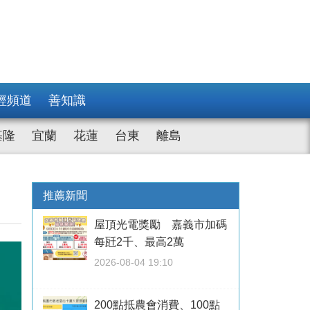
經頻道
善知識
基隆
宜蘭
花蓮
台東
離島
推薦新聞
屋頂光電獎勵 嘉義市加碼
每瓩2千、最高2萬
2026-08-04 19:10
200點抵農會消費、100點