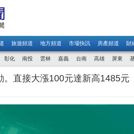
道
旅遊頻道
地方頻道
市場快訊
房產頻道
財
彰化
南投
雲林
嘉義
台南
高雄
屏東
。直接大漲100元達新高1485元