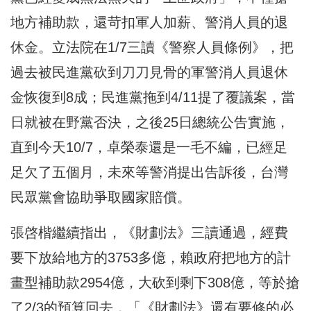
地方補助款，還苛扣軍人加薪、警消人員的退
休金。立法院在1/7三讀《警察人員條例》，把
過去被民進黨砍到刀刀見骨的軍警消人員退休
金恢復到8成；民進黨拖到4/11提了覆議案，當
日就被在野黨否決，之後25日總統公告實施，
直到今天10/7，卓榮泰還是一毛不編，已經足
足欠了五個月，未來等警消提出告訴後，台灣
民眾黨會協助爭取國家賠償。
張啓楷繼續指出，《財劃法》三讀通過，經費
要下放給地方的3753多億，賴政府把地方的計
畫型補助款2954億，大砍到剩下308億，等於搶
了2/3的預算回去，「《財劃法》還有要修的必