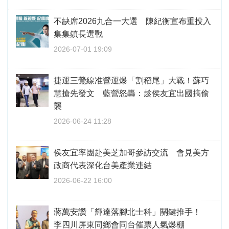
不缺席2026九合一大選 陳紀衡宣布重投入
集集鎮長選戰
2026-07-01 19:09
捷運三鶯線准營運爆「割稻尾」大戰！蘇巧
慧搶先發文 藍營怒轟：趁侯友宜出國搞偷
襲
2026-06-24 11:28
侯友宜率團赴美芝加哥參訪交流 會見美方
政商代表深化台美產業連結
2026-06-22 16:00
蔣萬安讚「輝達落腳北士科」關鍵推手！
李四川屏東同鄉會同台催票人氣爆棚