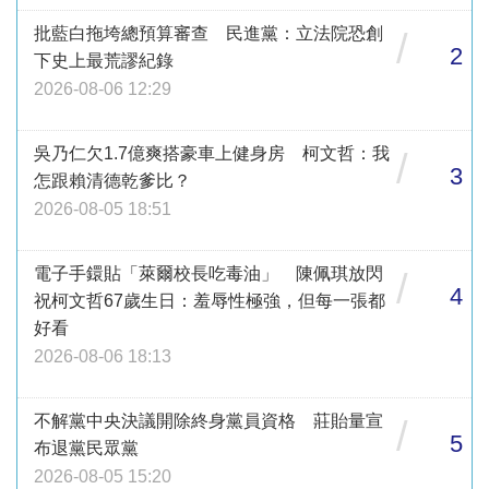
批藍白拖垮總預算審查 民進黨：立法院恐創
/
2
下史上最荒謬紀錄
2026-08-06 12:29
吳乃仁欠1.7億爽搭豪車上健身房 柯文哲：我
/
3
怎跟賴清德乾爹比？
2026-08-05 18:51
電子手鐶貼「萊爾校長吃毒油」 陳佩琪放閃
/
4
祝柯文哲67歲生日：羞辱性極強，但每一張都
好看
2026-08-06 18:13
不解黨中央決議開除終身黨員資格 莊貽量宣
/
5
布退黨民眾黨
2026-08-05 15:20