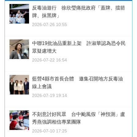
反毒油遊行 徐欣瑩痛批政府「蓋牌、擋箭
牌、抹黑牌」
2026-07-26 10:55
中聯19批油品重新上架 許淑華認為恐令民
眾疑慮增大
2026-07-22 16:54
藍營4縣市首長合體 邀集召開地方反毒油
線上會議
2026-07-19 19:14
不刻意討好民眾 台中颱風假「神預測」盧
秀燕強調相信專業團隊
2026-07-10 17:25