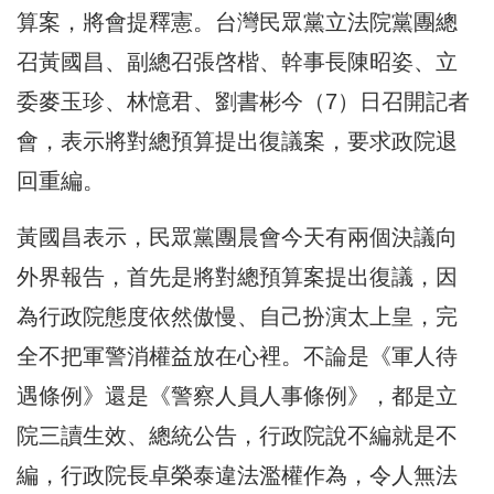
算案，將會提釋憲。台灣民眾黨立法院黨團總
召黃國昌、副總召張啓楷、幹事長陳昭姿、立
委麥玉珍、林憶君、劉書彬今（7）日召開記者
會，表示將對總預算提出復議案，要求政院退
回重編。
黃國昌表示，民眾黨團晨會今天有兩個決議向
外界報告，首先是將對總預算案提出復議，因
為行政院態度依然傲慢、自己扮演太上皇，完
全不把軍警消權益放在心裡。不論是《軍人待
遇條例》還是《警察人員人事條例》，都是立
院三讀生效、總統公告，行政院說不編就是不
編，行政院長卓榮泰違法濫權作為，令人無法