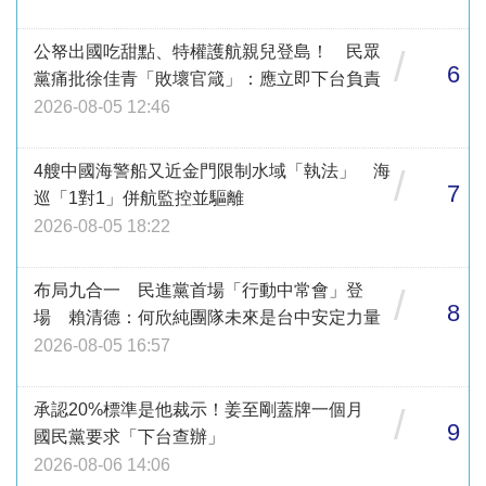
公帑出國吃甜點、特權護航親兒登島！ 民眾
/
6
黨痛批徐佳青「敗壞官箴」：應立即下台負責
2026-08-05 12:46
4艘中國海警船又近金門限制水域「執法」 海
/
7
巡「1對1」併航監控並驅離
2026-08-05 18:22
布局九合一 民進黨首場「行動中常會」登
/
8
場 賴清德：何欣純團隊未來是台中安定力量
2026-08-05 16:57
承認20%標準是他裁示！姜至剛蓋牌一個月
/
9
國民黨要求「下台查辦」
2026-08-06 14:06