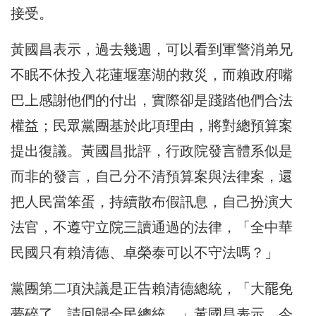
接受。
黃國昌表示，過去幾週，可以看到軍警消弟兄
不眠不休投入花蓮堰塞湖的救災，而賴政府嘴
巴上感謝他們的付出，實際卻是踐踏他們合法
權益；民眾黨團基於此項理由，將對總預算案
提出復議。黃國昌批評，行政院發言體系似是
而非的發言，自己分不清預算案與法律案，還
把人民當笨蛋，持續散布假訊息，自己扮演大
法官，不遵守立院三讀通過的法律，「全中華
民國只有賴清德、卓榮泰可以不守法嗎？」
黨團第二項決議是正告賴清德總統，「大罷免
夢碎了，請回歸全民總統。」黃國昌表示，今