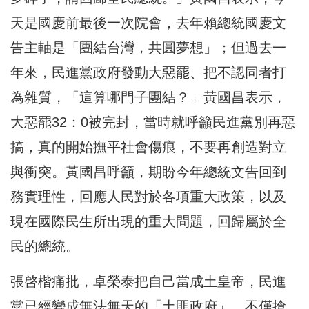
天是國慶前最後一次院會，去年賴總統國慶文
告主軸是「團結台灣，共圓夢想」；但過去一
年來，民進黨政府發動大惡罷、把不認同者打
為雜質，「這算哪門子團結？」黃國昌表示，
大惡罷32：0被完封，當時就呼籲民進黨別再惡
搞，真的開始撫平社會傷痕，不要再創造對立
與衝突。黃國昌呼籲，期盼今年總統文告回到
務實理性，回應人民對於各項重大政策，以及
現在國際民生所出現的重大問題，回歸屬於全
民的總統。
張啓楷痛批，卓榮泰把自己當成土皇帝，民進
黨已經變成無法無天的「土匪政府」，不僅搶