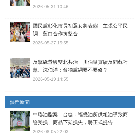
2026-05-31 10:46
國民黨彰化市長初選女將表態 主張公平民
調、藍白合作拚整合
2026-05-27 15:55
反擊綠營酸雙北共治 川伯舉實績反問蘇巧
慧、沈伯洋：台獨黨綱要不要修？
2026-05-19 14:55
熱門新聞
中聯油脂案 台糖︰福懋油所供粗油導致商
譽受損、商品下架損失，將正式提告
2026-08-05 22:03