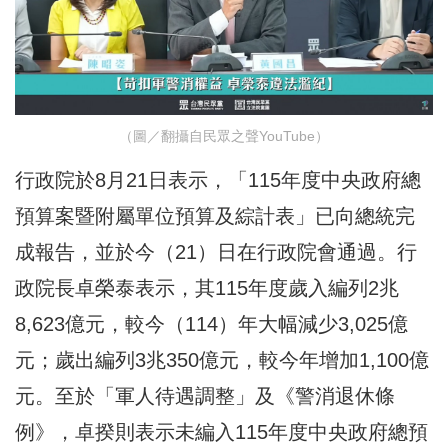
（圖／翻攝自民眾之聲YouTube）
行政院於8月21日表示，「115年度中央政府總
預算案暨附屬單位預算及綜計表」已向總統完
成報告，並於今（21）日在行政院會通過。行
政院長卓榮泰表示，其115年度歲入編列2兆
8,623億元，較今（114）年大幅減少3,025億
元；歲出編列3兆350億元，較今年增加1,100億
元。至於「軍人待遇調整」及《警消退休條
例》，卓揆則表示未編入115年度中央政府總預