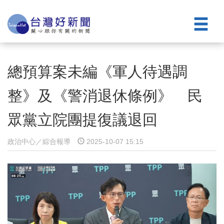
總預算案未編《軍人待遇調
整》及《警消退休條例》 民
眾黨立院團提復議退回
政治中心／綜合報導
2025-10-07 15:15