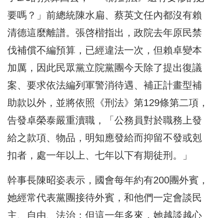
要嗎？」前總統陳水扁、蔡英文任內都沒有賴
清德這麼離譜。張啓楷指出，政院去年原民禁
伐補償不編預算，已經違法一次，但賴卓變本
加厲，因此民眾黨立院黨團今天除了提出復議
案、要求依法編列軍警消待遇、補正計畫型補
助款以外，並將依照《刑法》第129條第二項，
告發卓榮泰嚴重瀆職，「公務員對於職務上發
給之款項、物品，明知應發給而抑留不發或剋
扣者，處一年以上、七年以下有期徒刑。」
幹事長陳昭姿表示，國會每年約有200團外賓，
她經常代表黨團接待外賓，和他們一定會談民
主、自由、法治；但這一年多來，她越談越心