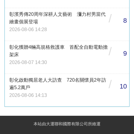
彰濱秀傳20周年深耕人文藝術 瀰力村男當代
/
8
繪畫個展登場
2026-08-06 14:28
彰化獲贈4輛高規格救護車 首配全自動電動擔
/
9
架床
2026-08-07 14:30
彰化啟動獨居老人大訪查 720名關懷員2年訪
/
10
遍5.2萬戶
2026-08-06 14:13
本站由大運聯和國際有限公司所維運