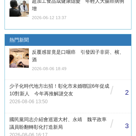
超加工食品成健康隱憂 年輕人大腸癌病例
增
2026-06-12 13:37
熱門新聞
反覆感冒竟是口咽癌 引發因子非菸、檳、
酒
2026-08-06 18:49
少子化時代地方出招！彰化市未婚聯誼6年促成
/
2
10對新人 今年再推解謎交友
2026-08-06 13:50
國民黨同志介紹會巡迴大村、永靖 魏平政率
/
3
議員盼翻轉彰化打造新局
2026-08-06 16:17