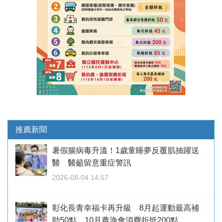
推薦新聞
暑假腸病毒升溫！1歲童睡夢反覆肌抽躍送
醫 醫籲留意重症警訊
2026-08-04 14:57
彰化長青幸福卡再升級 8月起運動最高補
助50點、10月農漁會消費折抵200點