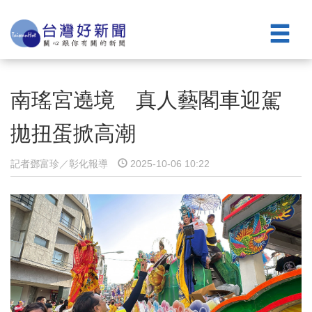
南瑤宮遶境 真人藝閣車迎駕
拋扭蛋掀高潮
記者鄧富珍／彰化報導
2025-10-06 10:22