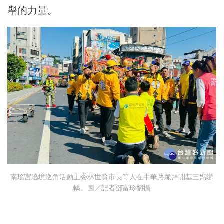
舉的力量。
南瑤宮遶境巡角活動主委林世賢市長等人在中華路跪拜開基三媽鑾
轎。圖／記者鄧富珍翻攝