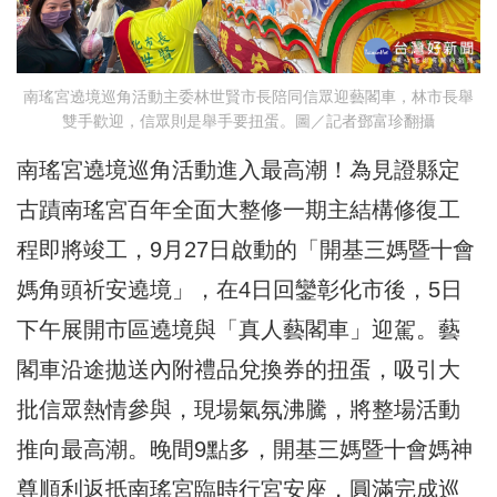
南瑤宮遶境巡角活動主委林世賢市長陪同信眾迎藝閣車，林市長舉
雙手歡迎，信眾則是舉手要扭蛋。圖／記者鄧富珍翻攝
南瑤宮遶境巡角活動進入最高潮！為見證縣定
古蹟南瑤宮百年全面大整修一期主結構修復工
程即將竣工，9月27日啟動的「開基三媽暨十會
媽角頭祈安遶境」，在4日回鑾彰化市後，5日
下午展開市區遶境與「真人藝閣車」迎駕。藝
閣車沿途拋送內附禮品兌換券的扭蛋，吸引大
批信眾熱情參與，現場氣氛沸騰，將整場活動
推向最高潮。晚間9點多，開基三媽暨十會媽神
尊順利返抵南瑤宮臨時行宮安座，圓滿完成巡