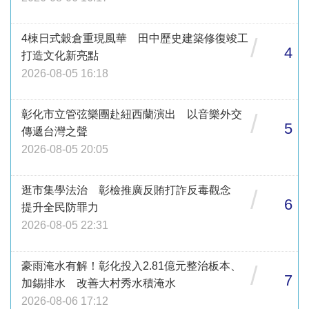
4棟日式穀倉重現風華 田中歷史建築修復竣工
/
4
打造文化新亮點
2026-08-05 16:18
彰化市立管弦樂團赴紐西蘭演出 以音樂外交
/
5
傳遞台灣之聲
2026-08-05 20:05
逛市集學法治 彰檢推廣反賄打詐反毒觀念
/
6
提升全民防罪力
2026-08-05 22:31
豪雨淹水有解！彰化投入2.81億元整治板本、
/
7
加錫排水 改善大村秀水積淹水
2026-08-06 17:12