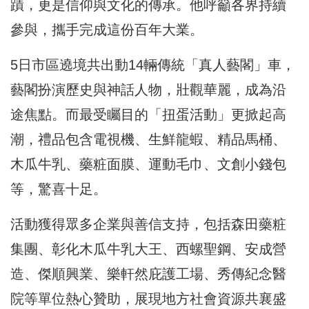
蹟，更是信仰與文化的傳承。他呼籲各界持續
參與，攜手完成這份百年大業。
5日市區遶境共出動14輛傳統「真人藝閣」車，
藝閣扮演歷史與神話人物，壯觀華麗，成為沿
途焦點。而最受矚目的「扭蛋活動」更掀起高
潮，禮品包含電視機、生鮮龍蝦、精品馬桶、
木瓜牛乳、藥粧面膜、運動毛巾、文創小錢包
等，驚喜十足。
活動獲得眾多企業與善信支持，包括森田藥粧
集團、彰化木瓜牛乳大王、西螺聖鋼、安成營
造、傑順興業、樂軒然庇護工場、秀傳紀念醫
院等單位熱心贊助，展現地方社會資源共襄盛