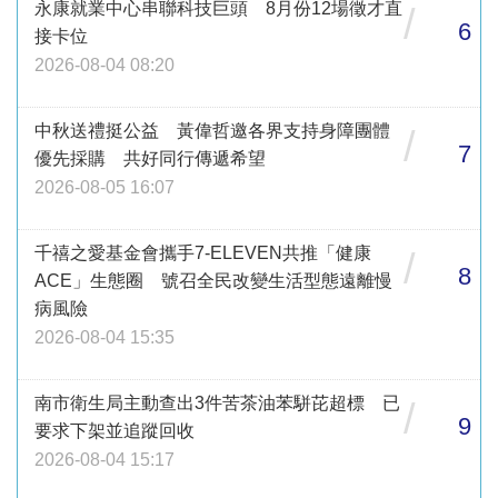
永康就業中心串聯科技巨頭 8月份12場徵才直
/
6
接卡位
2026-08-04 08:20
中秋送禮挺公益 黃偉哲邀各界支持身障團體
/
7
優先採購 共好同行傳遞希望
2026-08-05 16:07
千禧之愛基金會攜手7-ELEVEN共推「健康
/
8
ACE」生態圈 號召全民改變生活型態遠離慢
病風險
2026-08-04 15:35
南市衛生局主動查出3件苦茶油苯駢芘超標 已
/
9
要求下架並追蹤回收
2026-08-04 15:17