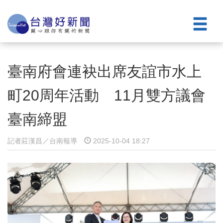
臺南府會連袂出席友誼市水上
町20周年活動 11月雙方議會
臺南締盟
記者莊漢昌／台南報導
2025-10-04 18:27