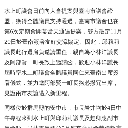
水上町議會日前向大會提案與臺南市議會締
盟，獲得全體議員支持通過，臺南市議會也在
第6次定期會開幕當天通過提案，雙方敲定11月
20日於臺南簽署友好交流協定。因此，邱莉莉
議長此行還肩負邀請重任，親自為小林洋議長
及阿部賢一町長致上邀請函，歡迎小林洋議長
屆時率水上町議會全體議員同仁來臺南出席簽
署儀式，並力邀阿部賢一町長務必撥冗出席，
見證兩市友誼邁入新里程。
同樣位於群馬縣的安中市，市長岩井均於4日中
午專程來到水上町與邱莉莉議長及趙卿惠副市