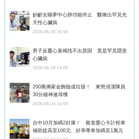
妙齡女睡夢中心肺功能停止 醫揪出罕見先
天性心臟病
2026-06-30 16:50
男子反覆心衰竭找不出原因 竟是罕見隱形
心臟病
2026-06-29 13:09
200萬傳家金飾險成垃圾！ 東勢清潔隊員
30分鐘神速尋獲
2026-06-24 14:59
台中10月加碼2好康！ 敬老愛心卡計程車
補助提高至100元、好孕專車加碼至1萬元