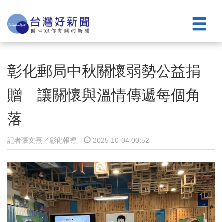
彰化郵局中秋關懷弱勢公益捐
贈 讓關懷與溫情傳遞每個角
落
記者張文熹／彰化報導
2025-10-04 00:52