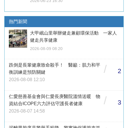
2026-06-23 16:30
熱門新聞
大甲岷山里舉辦健走兼顧環保活動 一家人
健走共享健康
2026-08-09 08:20
跌倒是長輩健康致命殺手！ 醫籲：肌力和平
/
2
衡訓練是預防關鍵
2026-08-08 12:10
仁愛慈善基金會與仁愛長庚醫院溫情送暖 物
/
3
資結合ICOPE六力評估守護長者健康
2026-08-07 14:58
泥醉男脫序見警舉手投降 警實施保護管束並