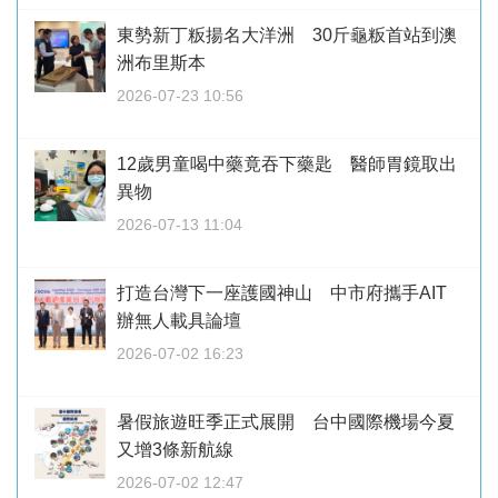
東勢新丁粄揚名大洋洲 30斤龜粄首站到澳
洲布里斯本
2026-07-23 10:56
12歲男童喝中藥竟吞下藥匙 醫師胃鏡取出
異物
2026-07-13 11:04
打造台灣下一座護國神山 中市府攜手AIT
辦無人載具論壇
2026-07-02 16:23
暑假旅遊旺季正式展開 台中國際機場今夏
又增3條新航線
2026-07-02 12:47