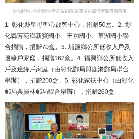
彰化郵局中秋關懷弱勢公益捐贈 讓關懷與溫情傳遞每個角落
1. 彰化縣聖母聖心啟智中心，捐贈50盒。2. 彰
化縣芳苑鄉新寶國小、王功國小、草湖國小聯
合捐贈，捐贈70盒。3. 埔鹽鄉公所低收入戶及
邊緣戶家庭，捐贈162盒。4. 福興鄉公所低收入
戶及邊緣戶家庭（由彰化郵局與鹿港郵局聯合
舉辦），捐贈200盒。5. 彰化家扶中心（由彰化
郵局與員林郵局聯合舉辦），捐贈260盒。