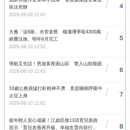
/
4
依法究辦
2026-08-09 11:45
大雅「這6路」水管老舊 楊瓊瓔爭取4300萬
/
5
經費汰換、明年6月完工
2026-08-10 12:52
導航又失誤！男遊客夜困山區 警入山助脫困
/
6
2026-08-10 12:43
33歲公務員猛打鼾精神不濟 竟是睡眠呼吸中
/
7
止症上身
2026-08-10 11:02
挺年輕人安心成家！江啟臣推13項育兒新政
/
8
宣示「育兒友善再升級、幸福生育向前行」