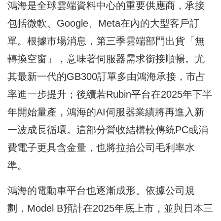
鴻海是全球雲端資料中心的重要供應商，承接
包括微軟、Google、Meta在內的大型客戶訂
單。根據市場消息，第三季雲端部門出貨「無
轉換空窗」，意味著伺服器需求銜接順暢。尤
其最新一代的GB300訂單多由鴻海承接，市占
率進一步提升；後續若Rubin平台在2025年下半
年開始量產，鴻海的AI伺服器業績將再進入新
一波成長循環。這部分營收結構較傳統PC或消
費電子更具含金量，也將拉抬公司毛利率水
準。
鴻海的電動車平台也逐漸成形。依據公司規
劃，Model B預計在2025年底上市，並與日本三