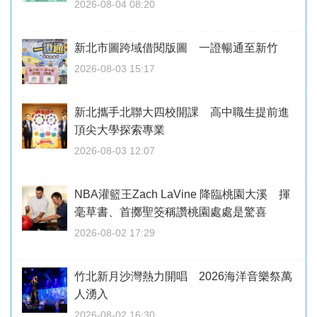
2026-08-04 08:20
新北市圖跨域借閱版圖 一證暢通至新竹
2026-08-03 15:17
新北攜手北聯大四校開課 高中職生提前進
頂尖大學探索專業
2026-08-03 12:07
NBA灌籃王Zach LaVine 降臨桃園大溪 揮
毫草書、首擲聖筊稱讚桃園處處是驚喜
2026-08-02 17:29
竹北新月沙灣熱力開唱 2026海洋音樂祭萬
人湧入
2026-08-02 16:30