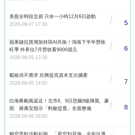
美股全時段交易 只休一小時12月6日啟動
/
5
2026-08-07 17:30
蘋果鏈拉貨潮加持與AI共振！鴻海下半年營收
/
6
旺季 外界估7月營收看9000億元
2026-08-05 12:30
載板供不應求 欣興提高資本支出擴產
/
7
2026-08-05 14:00
白海豚颱風逼近！北市8、9日恐飆9級陣風、豪
/
8
雨 蔣萬安指示「料敵從寬」全面整備
2026-08-06 16:00
貓空亮點活動起跑 「星空到花海」全年玩透