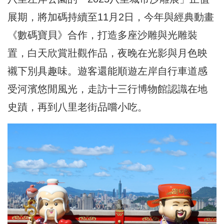
展期，將加碼持續至11月2日，今年與經典動畫
《數碼寶貝》合作，打造多座沙雕與光雕裝
置，白天欣賞壯觀作品，夜晚在光影與月色映
襯下別具趣味。遊客還能順遊左岸自行車道感
受河濱悠閒風光，走訪十三行博物館認識在地
史蹟，再到八里老街品嚐小吃。