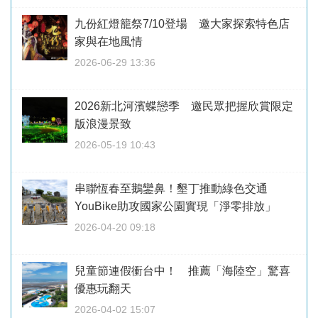
九份紅燈籠祭7/10登場 邀大家探索特色店
家與在地風情
2026-06-29 13:36
2026新北河濱蝶戀季 邀民眾把握欣賞限定
版浪漫景致
2026-05-19 10:43
串聯恆春至鵝鑾鼻！墾丁推動綠色交通
YouBike助攻國家公園實現「淨零排放」
2026-04-20 09:18
兒童節連假衝台中！ 推薦「海陸空」驚喜
優惠玩翻天
2026-04-02 15:07