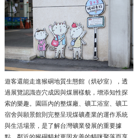
遊客還能走進猴硐地質生態館（烘砂室），透
過展覽認識壺穴成因與煤層樣貌，增添知性探
索的樂趣。園區內的整煤廠、礦工浴室、礦工
宿舍與願景館則完整呈現煤礦產業的運作系統
與生活場景，是了解台灣礦業發展的重要據
點。鄰近的猴硐貓村更因友善的貓咪聚落而享