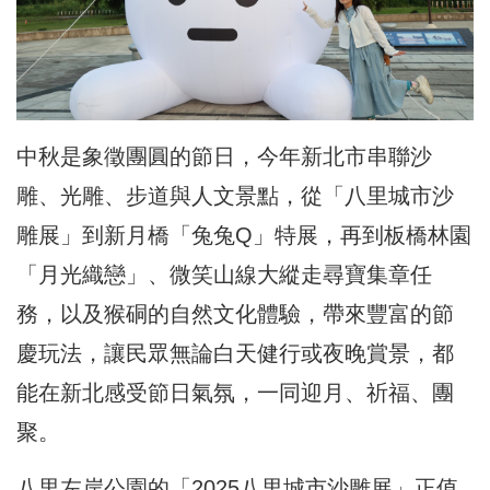
中秋是象徵團圓的節日，今年新北市串聯沙
雕、光雕、步道與人文景點，從「八里城市沙
雕展」到新月橋「兔兔Q」特展，再到板橋林園
「月光織戀」、微笑山線大縱走尋寶集章任
務，以及猴硐的
自然文化體驗
，帶來豐富的節
慶玩法，
讓民眾無論白天健行或夜晚賞景
，都
能在新北感受節日氣氛，一同迎月、
祈福、團
聚
。
八里左岸公園的「2025八里城市沙雕展」正值