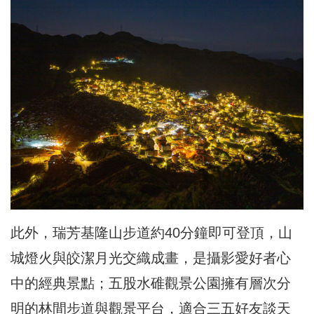
此外，瑞芳基隆山步道約40分鐘即可登頂，山
城燈火與皎潔月光交織成畫，是攝影愛好者心
中的經典景點；五股水碓觀景公園擁有層次分
明的林間步道與觀景平台，適合三五好友談天