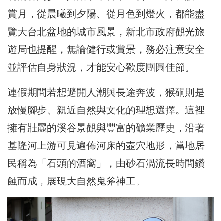
賞月，從晨曦到夕陽、從月色到燈火，都能盡
覽大台北盆地的城市風景，新北市政府觀光旅
遊局也提醒，無論健行或賞景，務必注意安全
並評估自身狀況，才能安心歡度團圓佳節。
連假期間若想避開人潮與長途奔波，猴硐則是
放慢腳步、親近自然與文化的理想選擇。這裡
擁有壯麗的溪谷景觀與豐富的礦業歷史，沿著
基隆河上游可見遍佈河床的壺穴地形，當地居
民稱為「石頭的酒窩」，由砂石渦流長時間鑽
蝕而成，展現大自然鬼斧神工。