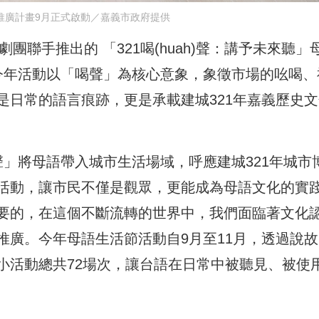
推廣計畫9月正式啟動／嘉義市政府提供
團聯手推出的 「321喝(huah)聲：講予未來聽」
今年活動以「喝聲」為核心意象，象徵市場的吆喝、
是日常的語言痕跡，更是承載建城321年嘉義歷史文
h)聲」將母語帶入城市生活場域，呼應建城321年城市
活動，讓市民不僅是觀眾，更能成為母語文化的實
要的，在這個不斷流轉的世界中，我們面臨著文化
推廣。今年母語生活節活動自9月至11月，透過說故
小活動總共72場次，讓台語在日常中被聽見、被使