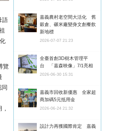
嘉義農村老空間大活化 舊
母語
穀倉、碾米廠變身文創餐飲
祖
新地標
化
2026-07-07 21:23
全臺首創3D樹木管理平
博覽
台 「嘉森映像」7/1亮相
2026-06-30 15:31
踐
認同
嘉義市回收新優惠 全家超
商加碼5元抵用金
用，
2026-06-24 21:32
設計力再獲國際肯定 嘉義