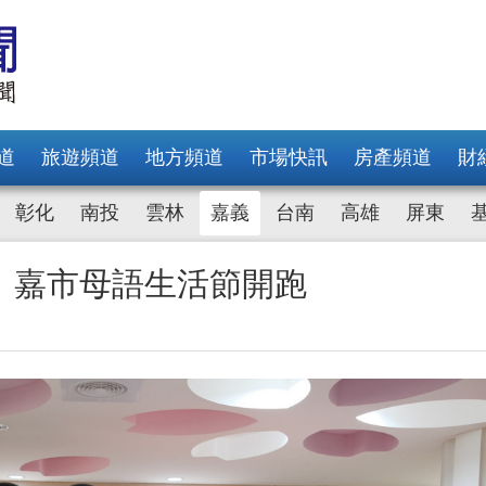
道
旅遊頻道
地方頻道
市場快訊
房產頻道
財
彰化
南投
雲林
嘉義
台南
高雄
屏東
發 嘉市母語生活節開跑