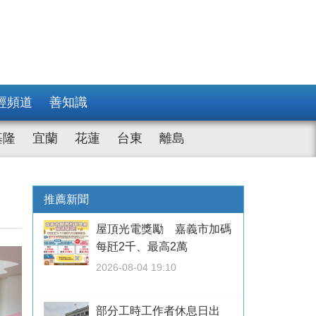
經頻道
善知識
基隆
宜蘭
花蓮
台東
離島
推薦新聞
屋頂光電獎勵 嘉義市加碼
每瓩2千、最高2萬
2026-08-04 19:10
部分工時工作者休息日出