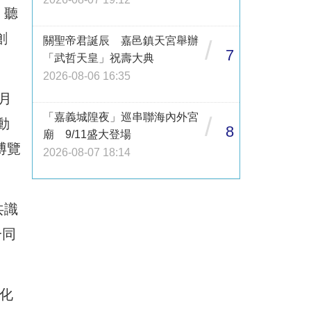
，聽
創
關聖帝君誕辰 嘉邑鎮天宮舉辦
/
7
「武哲天皇」祝壽大典
2026-08-06 16:35
月
「嘉義城隍夜」巡串聯海內外宮
/
動
8
廟 9/11盛大登場
博覽
2026-08-07 18:14
共識
一同
文化