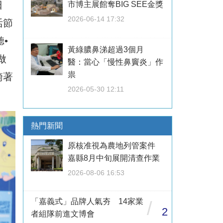
日
市博主展館奪BIG SEE金獎
2026-06-14 17:32
活節
•
黃綠膿鼻涕超過3個月
做
醫：當心「慢性鼻竇炎」作
祟
騎著
2026-05-30 12:11
熱門新聞
原核准視為農地列管案件
嘉縣8月中旬展開清查作業
2026-08-06 16:53
「嘉義式」品牌人氣夯 14家業
/
2
者組隊前進文博會