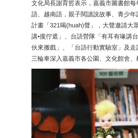
文化局長謝育哲表示，嘉義市圖書館每
語、越南語，親子閱讀說故事、青少年
計畫「321喝(huah)聲」，大聲邀請
講•攏佇遮」、台語營隊「有耳有喙講
伙來搬戲」、「台語行動實驗室」及走
三輪車深入嘉義市各公園、文化館舍、