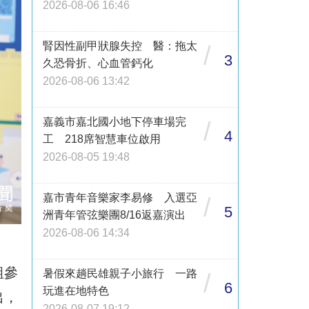
2026-08-06 16:46
腎因性副甲狀腺失控 醫：拖太
/
3
久恐骨折、心血管鈣化
2026-08-06 13:42
嘉義市嘉北國小地下停車場完
/
4
工 218席智慧車位啟用
2026-08-05 19:48
嘉市青年音樂家李易修 入選亞
/
5
洲青年管弦樂團8/16返嘉演出
2026-08-06 14:34
組參
暑假來趟民雄親子小旅行 一路
/
6
玩進在地特色
出，
2026-08-07 19:12