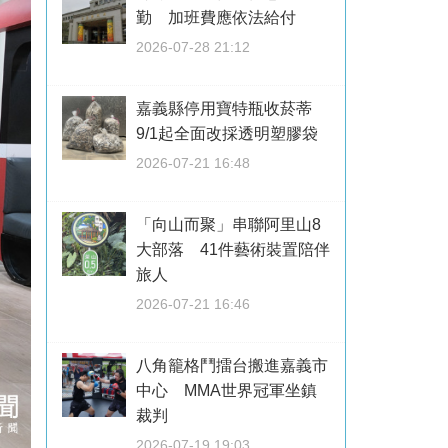
勤 加班費應依法給付
2026-07-28 21:12
嘉義縣停用寶特瓶收菸蒂
9/1起全面改採透明塑膠袋
2026-07-21 16:48
「向山而聚」串聯阿里山8
大部落 41件藝術裝置陪伴
旅人
2026-07-21 16:46
八角籠格鬥擂台搬進嘉義市
中心 MMA世界冠軍坐鎮
裁判
2026-07-19 19:03