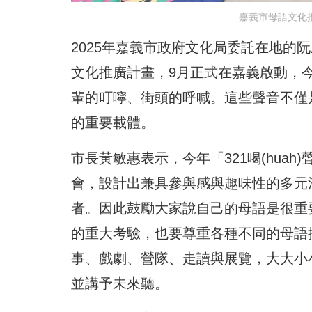
嘉義市母語文化
2025年嘉義市政府文化局委託在地的阮劇
文化推廣計畫，9月正式在嘉義啟動，
輩的叮嚀、街頭的呼喊。這些聲音不僅
的重要載體。
市長黃敏惠表示，今年「321喝(hua
會，設計出兼具參與感與趣味性的多元
者。因此鼓勵大家說自己的母語是很重
的重大考驗，也要尊重各種不同的母語
事、戲劇、營隊、走讀與展覽，大大小
並講予未來聽。