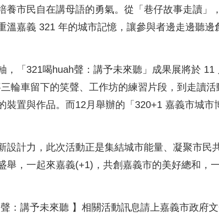
培養市民自在講母語的勇氣。從「巷仔故事走讀」
溫嘉義 321 年的城市記憶，讓參與者邊走邊聽邊
「321喝huah聲：講予未來聽」成果展將於 11 
故事三輪車留下的笑聲、工作坊的練習片段，到走讀活
裝置與作品。而12月舉辦的「320+1 嘉義市城市
新設計力，此次活動正是集結城市能量、凝聚市民
舉，一起來嘉義(+1)，共創嘉義市的美好總和，
huah)聲：講予未來聽 】相關活動訊息請上嘉義市政府