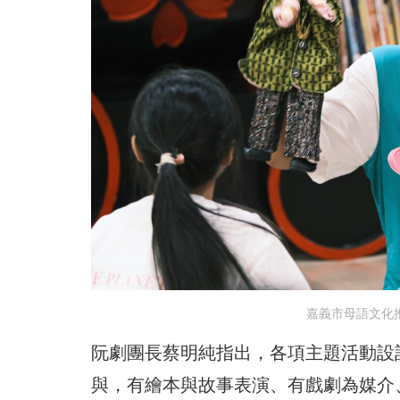
嘉義市母語文化
阮劇團長蔡明純指出，各項主題活動設
與，有繪本與故事表演、有戲劇為媒介